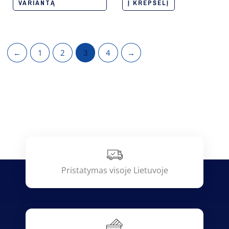
VARIANTĄ
Į KREPŠELĮ
←
1
2
3
4
→
Pristatymas visoje Lietuvoje