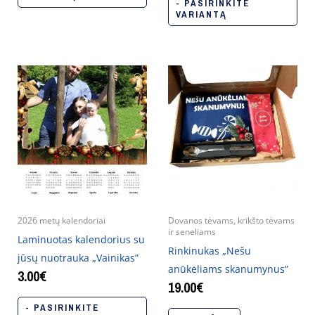
- PASIRINKITE
VARIANTĄ
2026 metų kalendoriai
Dovanos tėvams, krikšto tėvams
ir seneliams
Laminuotas kalendorius su
Rinkinukas „Nešu
jūsų nuotrauka „Vainikas”
anūkėliams skanumynus”
3.00
€
19.00
€
- PASIRINKITE