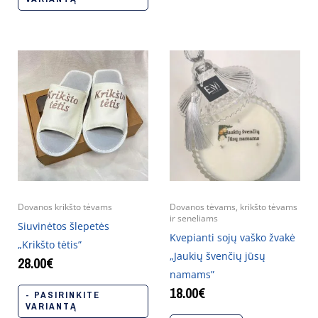
Dovanos krikšto tėvams
Dovanos tėvams, krikšto tėvams
ir seneliams
Siuvinėtos šlepetės
Kvepianti sojų vaško žvakė
„Krikšto tėtis”
„Jaukių švenčių jūsų
28.00
€
namams”
18.00
€
- PASIRINKITE
VARIANTĄ