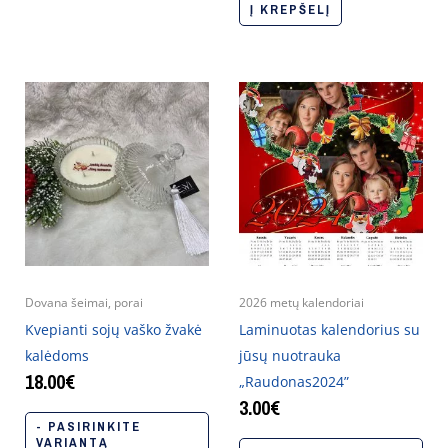
Į KREPŠELĮ
Dovana šeimai, porai
2026 metų kalendoriai
Kvepianti sojų vaško žvakė
Laminuotas kalendorius su
kalėdoms
jūsų nuotrauka
18.00
€
„Raudonas2024”
3.00
€
- PASIRINKITE
VARIANTĄ