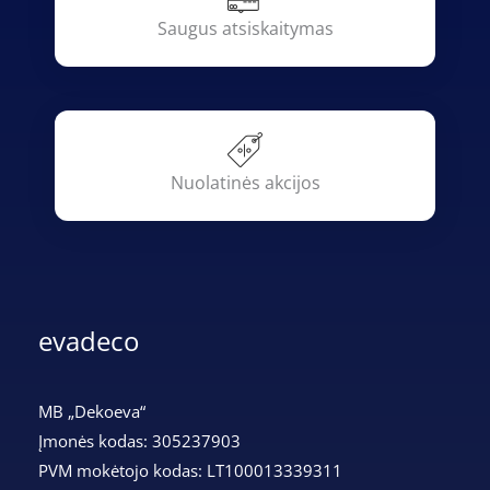
Saugus atsiskaitymas
Nuolatinės akcijos
evadeco
MB „Dekoeva“
Įmonės kodas: 305237903
PVM mokėtojo kodas: LT100013339311