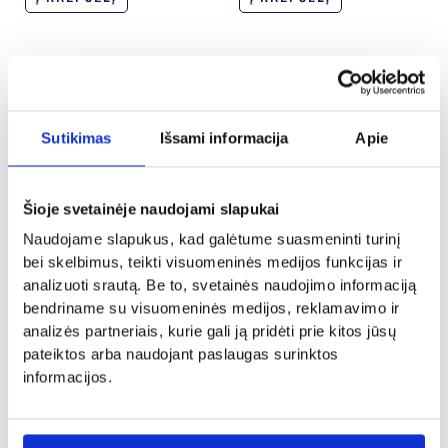
Sutikimas
Išsami informacija
Apie
Šioje svetainėje naudojami slapukai
Naudojame slapukus, kad galėtume suasmeninti turinį
bei skelbimus, teikti visuomeninės medijos funkcijas ir
analizuoti srautą. Be to, svetainės naudojimo informaciją
Dovanos tėvams, krikšto tėvams
Dovanos tėvams, krikšto tėvams
ir seneliams
ir seneliams
bendriname su visuomeninės medijos, reklamavimo ir
analizės partneriais, kurie gali ją pridėti prie kitos jūsų
Šaukštelis dekoruotas
Siuvinėtas rankšluostis
pateiktos arba naudojant paslaugas surinktos
modelinu „Tėčio”
„Mylima močiutė”
informacijos.
12.00
€
14.00
€
Į KREPŠELĮ
- PASIRINKITE
VARIANTĄ