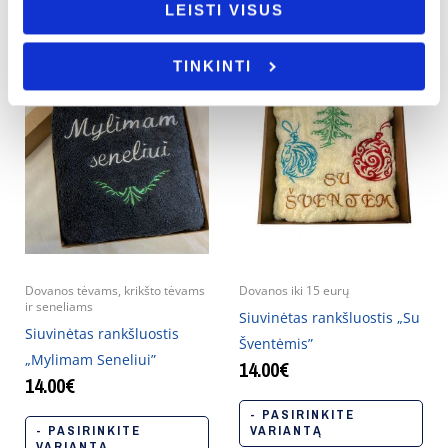
LEISTI VISUS
TINKINTI
Dovanos tėvams, krikšto tėvams
Dovanos iki 15 eurų
ir seneliams
Siuvinėtas rankšluostis „Su
Siuvinėtas rankšluostis
Šventėmis”
„Mylimam Seneliui”
14.00
€
14.00
€
- PASIRINKITE
- PASIRINKITE
VARIANTĄ
VARIANTĄ