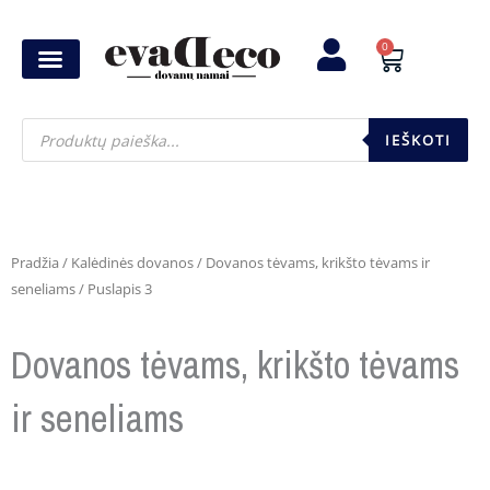
Pereiti
prie
0
Cart
turinio
Products
search
IEŠKOTI
Pradžia
/
Kalėdinės dovanos
/
Dovanos tėvams, krikšto tėvams ir
seneliams
/ Puslapis 3
Dovanos tėvams, krikšto tėvams
ir seneliams