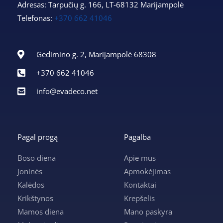
Adresas: Tarpučių g. 166, LT-68132 Marijampolė
Telefonas:
+370 662 41046
Gedimino g. 2, Marijampolė 68308
+370 662 41046
info@evadeco.net
Pagal progą
Pagalba
Boso diena
Apie mus
Joninės
Apmokėjimas
Kalėdos
Kontaktai
Krikštynos
Krepšelis
Mamos diena
Mano paskyra