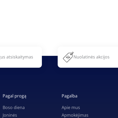
us atsiskaitymas
Nuolatinės akcijos
Pagal progą
Pagalba
Boso diena
Apie mus
Joninės
Apmokėjimas