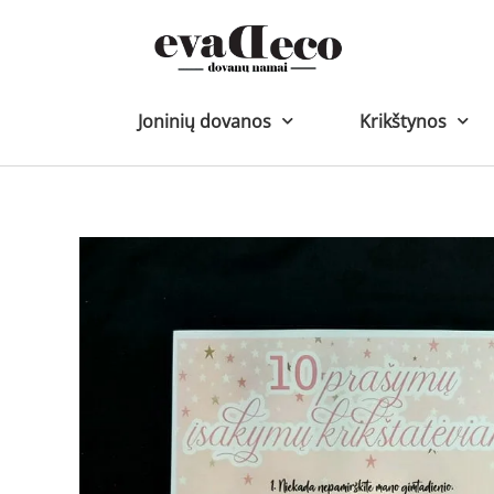
Pereiti
prie
turinio
Joninių dovanos
Krikštynos