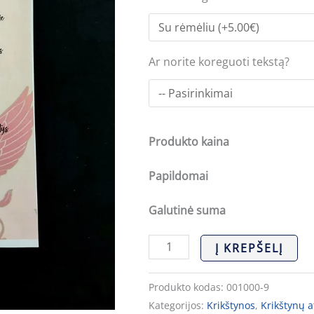
Ar norite koreguoti tekstą?
Produkto kaina
Papildomai
Galutinė suma
Į KREPŠELĮ
Produkto kodas:
001000-9
Kategorijos:
Krikštynos
,
Krikštynų a