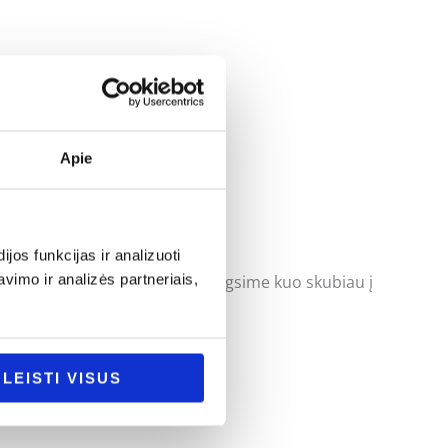
Apie
os funkcijas ir analizuoti
imo ir analizės partneriais,
uoti klausimus ir mes pasistengsime kuo skubiau į
LEISTI VISUS