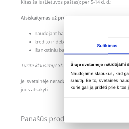
Kitas šalis (Lietuvos paštas): per 5-14 d. d.;
Atsiskaitymas už prekes:
naudojant banko internetinės bankininkyst
kredito ir debeto kortele;
Sutikimas
išankstiniu bankiniu pavedimu;
Šioje svetainėje naudojami 
Turite klausimų? Skambinkite: +370 662 41046 arb
Naudojame slapukus, kad galė
srautą. Be to, svetainės nau
Jei svetainėje neradote Jus dominančios informac
kurie gali ją pridėti prie kit
juos atsakyti.
Panašūs produktai