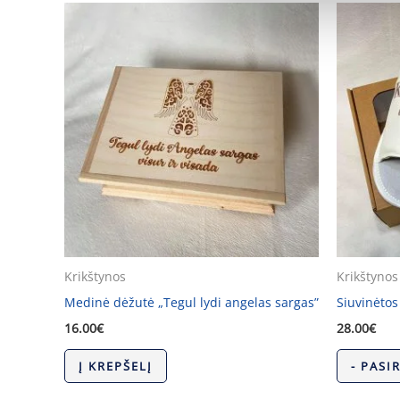
Krikštynos
Krikštynos
Medinė dėžutė „Tegul lydi angelas sargas”
Siuvinėtos 
16.00
€
28.00
€
Į KREPŠELĮ
- PASI