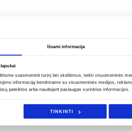
ės sistemas;
Išsami informacija
slapukai
a rašykite: info@evadeco.net
tume suasmeninti turinį bei skelbimus, teikti visuomeninės medij
dojimo informaciją bendriname su visuomeninės medijos, reklamav
ijos ar Jus domina individualus užsakymas, galite mums užd
os jūsų pateiktos arba naudojant paslaugas surinktos informacijos.
TINKINTI