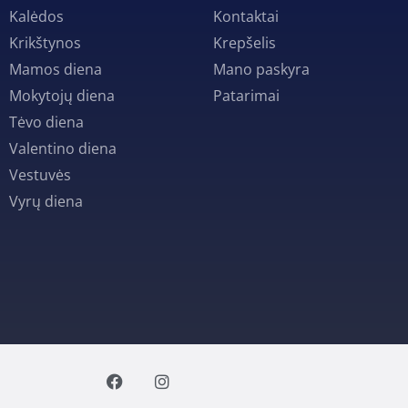
Kalėdos
Kontaktai
Krikštynos
Krepšelis
Mamos diena
Mano paskyra
Mokytojų diena
Patarimai
Tėvo diena
Valentino diena
Vestuvės
Vyrų diena
F
I
a
n