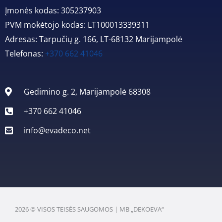
Įmonės kodas: 305237903
PVM mokėtojo kodas: LT100013339311
Adresas: Tarpučių g. 166, LT-68132 Marijampolė
Telefonas:
+370 662 41046
Gedimino g. 2, Marijampolė 68308
+370 662 41046
info@evadeco.net
2026 © VISOS TEISĖS SAUGOMOS | MB „DEKOEVA“