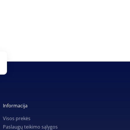
Informacija
Visos prekės
Paslaugų teikimo sąlygos