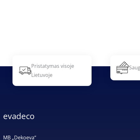
Pristatymas visoje
Saug
Lietuvoje
evadeco
MB „Dekoeva“