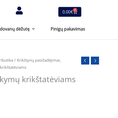
0
Cart
0.00
€
 dovanų dėžutę
Pinigų pakavimas
ributika
/
Krikštynų pasižadėjimai,
krikštatėviams
akymų krikštatėviams