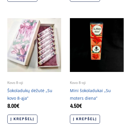
Kovo 8-oji
Kovo 8-oji
Šokoladukų dėžutė „Su
Mini šokoladukai „Su
kovo 8-ąja”
moters diena”
8.00
€
4.50
€
Į KREPŠELĮ
Į KREPŠELĮ