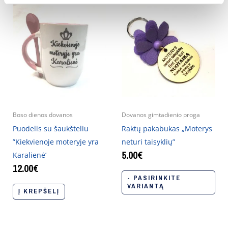
Boso dienos dovanos
Dovanos gimtadienio proga
Puodelis su šaukšteliu
Raktų pakabukas „Moterys
”Kiekvienoje moteryje yra
neturi taisyklių”
5.00
€
Karalienė’
12.00
€
- PASIRINKITE
VARIANTĄ
Į KREPŠELĮ