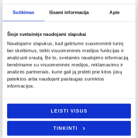
Sutikimas
Išsami informacija
Apie
Šioje svetainėje naudojami slapukai
Naudojame slapukus, kad galėtume suasmeninti turinį
bei skelbimus, teikti visuomeninės medijos funkcijas ir
analizuoti srautą. Be to, svetainės naudojimo informaciją
bendriname su visuomeninės medijos, reklamavimo ir
Kovo 8-oji
Dovanos gimtadienio proga
analizės partneriais, kurie gali ją pridėti prie kitos jūsų
pateiktos arba naudojant paslaugas surinktos
Apyrankė „Tegul ši
Puodelis su šaukšteliu
informacijos.
apyrankė neša laimę”
„Niekas nepadaro moters
7.00
€
gražesnės”
10.00
€
Į KREPŠELĮ
LEISTI VISUS
Į KREPŠELĮ
TINKINTI