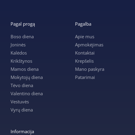
Pagal progą
Pagalba
Boso diena
Apie mus
Joninės
Apmokėjimas
Kalėdos
Kontaktai
Krikštynos
Krepšelis
Mamos diena
Mano paskyra
Mokytojų diena
Patarimai
Tėvo diena
Valentino diena
Vestuvės
Vyrų diena
Informacija