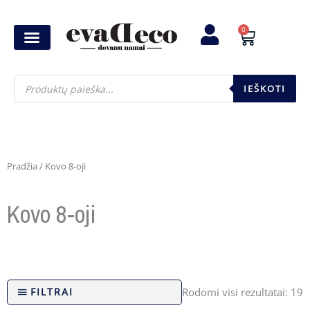
Pereiti
prie
0
Cart
turinio
Products
search
IEŠKOTI
Pradžia
/ Kovo 8-oji
Kovo 8-oji
FILTRAI
Rodomi visi rezultatai: 19