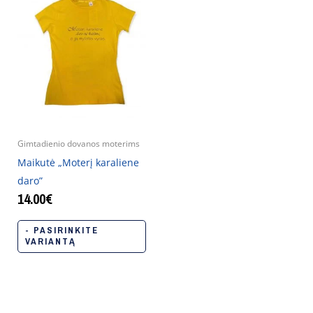
Gimtadienio dovanos moterims
Maikutė „Moterį karaliene
daro”
14.00
€
- PASIRINKITE
VARIANTĄ