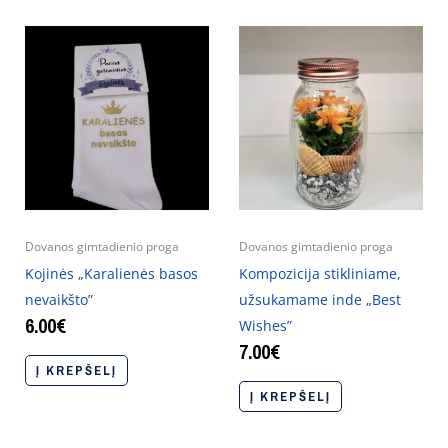
Dovanos gimtadienio proga
Dovanos gimtadienio proga
Kojinės „Karalienės basos
Kompozicija stikliniame,
nevaikšto”
užsukamame inde „Best
6.00
€
Wishes”
7.00
€
Į KREPŠELĮ
Į KREPŠELĮ