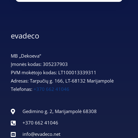
evadeco
MB „Dekoeva“
Įmonės kodas: 305237903
PVM mokėtojo kodas: LT100013339311
Adresas: Tarpučių g. 166, LT-68132 Marijampolė
Telefonas:
+370 662 41046
Gedimino g. 2, Marijampolė 68308
+370 662 41046
info@evadeco.net