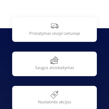
Pristatymas visoje Lietuvoje
Saugus atsiskaitymas
Nuolatinės akcijos