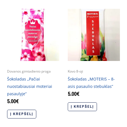
Dovanos gimtadienio proga
Kovo 8-oji
Šokoladas „Pačiai
Šokoladas „MOTERIS – 8-
nuostabiausiai moteriai
asis pasaulio stebuklas”
5.00
€
pasaulyje”
5.00
€
Į KREPŠELĮ
Į KREPŠELĮ