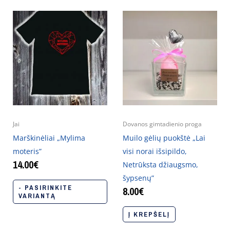
Jai
Dovanos gimtadienio proga
Marškinėliai „Mylima
Muilo gėlių puokštė „Lai
moteris”
visi norai išsipildo,
14.00
€
Netrūksta džiaugsmo,
šypsenų”
- PASIRINKITE
8.00
€
VARIANTĄ
Į KREPŠELĮ