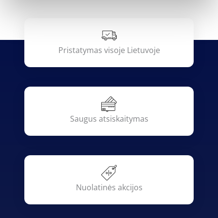
Pristatymas visoje Lietuvoje
Saugus atsiskaitymas
Nuolatinės akcijos