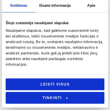
17.00
€
Sutikimas
Išsami informacija
Apie
- PASIRINKITE
Į KREPŠELĮ
VARIANTĄ
Šioje svetainėje naudojami slapukai
Naudojame slapukus, kad galėtume suasmeninti turinį
bei skelbimus, teikti visuomeninės medijos funkcijas ir
Valentino diena
analizuoti srautą. Be to, svetainės naudojimo informaciją
Vestuvės
Maikutė „Aš per graži”
bendriname su visuomeninės medijos, reklamavimo ir
Medinis vokelis pinigams
14.00
€
analizės partneriais, kurie gali ją pridėti prie kitos jūsų
,,Sveikiname”
pateiktos arba naudojant paslaugas surinktos
- PASIRINKITE
5.00
€
informacijos.
VARIANTĄ
Į KREPŠELĮ
LEISTI VISUS
TINKINTI