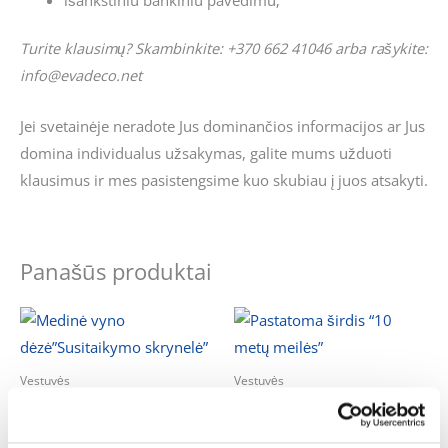
Turite klausimų? Skambinkite: +370 662 41046 arba rašykite:
info@evadeco.net
Jei svetainėje neradote Jus dominančios informacijos ar Jus
domina individualus užsakymas, galite mums užduoti
klausimus ir mes pasistengsime kuo skubiau į juos atsakyti.
Panašūs produktai
Vestuvės
Vestuvės
Medinė vyno dėzė”Susitaikymo
Pastatoma širdis „10 metų meilės”
skrynelė”
12.00
€