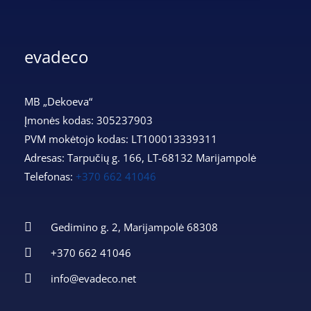
evadeco
MB „Dekoeva“
Įmonės kodas: 305237903
PVM mokėtojo kodas: LT100013339311
Adresas: Tarpučių g. 166, LT-68132 Marijampolė
Telefonas:
+370 662 41046
Gedimino g. 2, Marijampolė 68308
+370 662 41046
info@evadeco.net