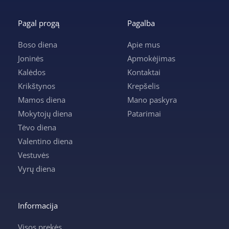
Pagal progą
Pagalba
Boso diena
Apie mus
Joninės
Apmokėjimas
Kalėdos
Kontaktai
Krikštynos
Krepšelis
Mamos diena
Mano paskyra
Mokytojų diena
Patarimai
Tėvo diena
Valentino diena
Vestuvės
Vyrų diena
Informacija
Visos prekės