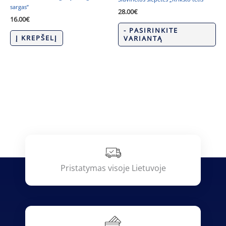
sargas”
28.00
€
16.00
€
- PASIRINKITE
Į KREPŠELĮ
VARIANTĄ
Pristatymas visoje Lietuvoje