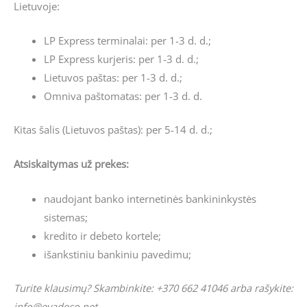
Lietuvoje:
LP Express terminalai: per 1-3 d. d.;
LP Express kurjeris: per 1-3 d. d.;
Lietuvos paštas: per 1-3 d. d.;
Omniva paštomatas: per 1-3 d. d.
Kitas šalis (Lietuvos paštas): per 5-14 d. d.;
Atsiskaitymas už prekes:
naudojant banko internetinės bankininkystės
sistemas;
kredito ir debeto kortele;
išankstiniu bankiniu pavedimu;
Turite klausimų? Skambinkite: +370 662 41046 arba rašykite:
info@evadeco.net