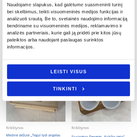
Naudojame slapukus, kad galėtume suasmeninti turinį
Krikštynos
Krikštynos
bei skelbimus, teikti visuomeninės medijos funkcijas ir
Pastatoma širdelė „Brangus krikšto
Krikšto skraistė
analizuoti srautą. Be to, svetainės naudojimo informaciją
tėveli”
13.00
€
bendriname su visuomeninės medijos, reklamavimo ir
16.00
€
analizės partneriais, kurie gali ją pridėti prie kitos jūsų
Į KREPŠELĮ
Į KREPŠELĮ
pateiktos arba naudojant paslaugas surinktos
informacijos.
LEISTI VISUS
TINKINTI
Krikštynos
Krikštynos
Medinė dėžutė „Tegul lydi angelas
Siuvinėtos šlepetės „Krikšto tėtis”