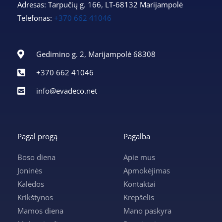
Adresas: Tarpučių g. 166, LT-68132 Marijampolė
Telefonas:
+370 662 41046
Gedimino g. 2, Marijampolė 68308
+370 662 41046
info@evadeco.net
Pagal progą
Pagalba
Boso diena
Apie mus
Joninės
Apmokėjimas
Kalėdos
Kontaktai
Krikštynos
Krepšelis
Mamos diena
Mano paskyra