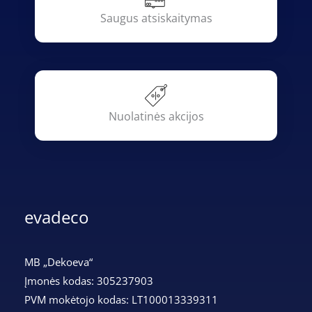
Saugus atsiskaitymas
Nuolatinės akcijos
evadeco
MB „Dekoeva“
Įmonės kodas: 305237903
PVM mokėtojo kodas: LT100013339311