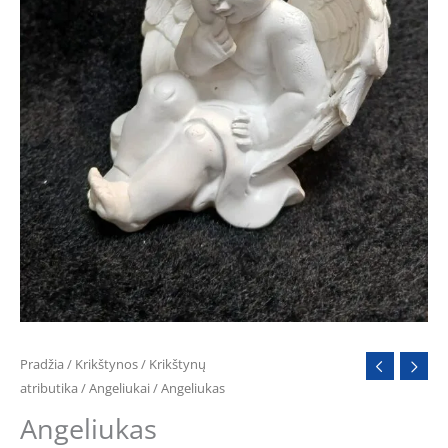
Pradžia
/
Krikštynos
/
Krikštynų
atributika
/
Angeliukai
/ Angeliukas
Angeliukas