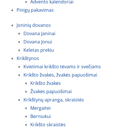
Advento kalendoriai
Pinigų pakavimas
Joninių dovanos
Dovana Janinai
Dovana Jonui
Keletas prekiu
Krikštynos
Kvietimai krikšto tėvams ir svečiams
Krikšto žvakės, žvakės papuošimai
Krikšto žvakės
Žvakės papuošimai
Krikštynų apranga, skraistės
Mergaitei
Berniukui
Krikšto skraistės