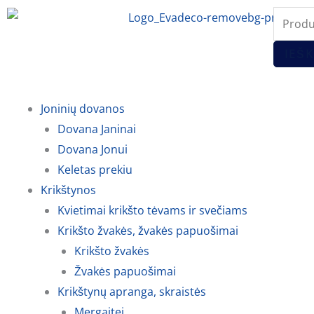
Pereiti
Produc
prie
search
turinio
IEŠK
Joninių dovanos
Dovana Janinai
Dovana Jonui
Keletas prekiu
Krikštynos
Kvietimai krikšto tėvams ir svečiams
Krikšto žvakės, žvakės papuošimai
Krikšto žvakės
Žvakės papuošimai
Krikštynų apranga, skraistės
Mergaitei