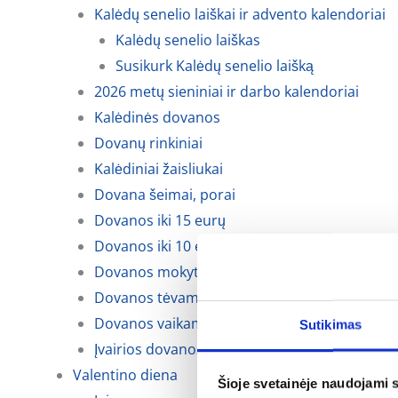
Kalėdų senelio laiškai ir advento kalendoriai
Kalėdų senelio laiškas
Susikurk Kalėdų senelio laišką
2026 metų sieniniai ir darbo kalendoriai
Kalėdinės dovanos
Dovanų rinkiniai
Kalėdiniai žaisliukai
Dovana šeimai, porai
Dovanos iki 15 eurų
Dovanos iki 10 eurų
Dovanos mokytojoms, auklėtojoms
Dovanos tėvams, krikšto tėvams ir seneliams
Dovanos vaikams
Sutikimas
Įvairios dovanos kalėdoms
Valentino diena
Šioje svetainėje naudojami 