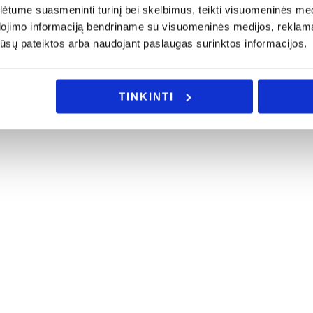
tume suasmeninti turinį bei skelbimus, teikti visuomeninės medij
dojimo informaciją bendriname su visuomeninės medijos, reklamav
os jūsų pateiktos arba naudojant paslaugas surinktos informacijos.
TINKINTI