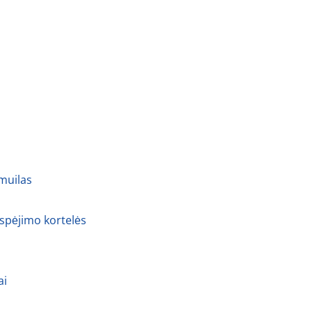
 muilas
 spėjimo kortelės
ai