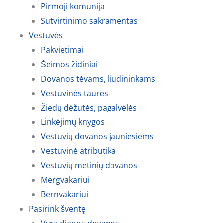
Pirmoji komunija
Sutvirtinimo sakramentas
Vestuvės
Pakvietimai
Šeimos židiniai
Dovanos tėvams, liudininkams
Vestuvinės taurės
Žiedų dėžutės, pagalvėlės
Linkėjimų knygos
Vestuvių dovanos jauniesiems
Vestuvinė atributika
Vestuvių metinių dovanos
Mergvakariui
Bernvakariui
Pasirink šventę