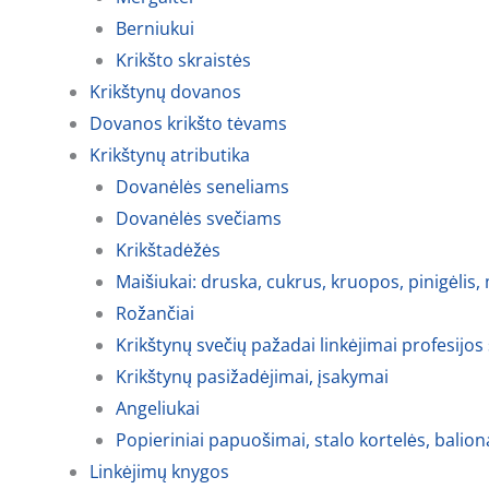
Berniukui
Krikšto skraistės
Krikštynų dovanos
Dovanos krikšto tėvams
Krikštynų atributika
Dovanėlės seneliams
Dovanėlės svečiams
Krikštadėžės
Maišiukai: druska, cukrus, kruopos, pinigėlis,
Rožančiai
Krikštynų svečių pažadai linkėjimai profesijos
Krikštynų pasižadėjimai, įsakymai
Angeliukai
Popieriniai papuošimai, stalo kortelės, balion
Linkėjimų knygos