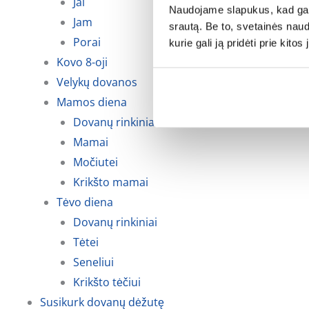
Jai
Naudojame slapukus, kad galė
Jam
srautą. Be to, svetainės nau
Porai
kurie gali ją pridėti prie kit
Kovo 8-oji
Velykų dovanos
Mamos diena
Dovanų rinkiniai
Mamai
Močiutei
Krikšto mamai
Tėvo diena
Dovanų rinkiniai
Tėtei
Seneliui
Krikšto tėčiui
Susikurk dovanų dėžutę