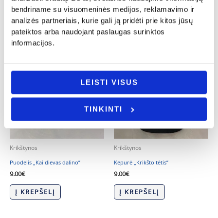
VARIANTĄ
VARIANTĄ
bendriname su visuomeninės medijos, reklamavimo ir
analizės partneriais, kurie gali ją pridėti prie kitos jūsų
pateiktos arba naudojant paslaugas surinktos
informacijos.
LEISTI VISUS
TINKINTI
Krikštynos
Krikštynos
Puodelis „Kai dievas dalino”
Kepurė „Krikšto tėtis”
9.00
€
9.00
€
Į KREPŠELĮ
Į KREPŠELĮ