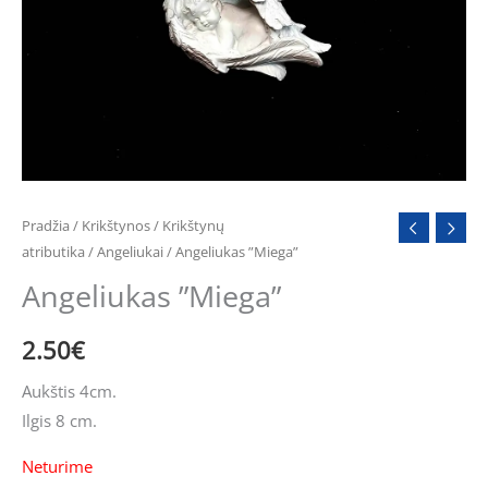
Pradžia
/
Krikštynos
/
Krikštynų
atributika
/
Angeliukai
/ Angeliukas ”Miega”
Angeliukas ”Miega”
2.50
€
Aukštis 4cm.
Ilgis 8 cm.
Neturime