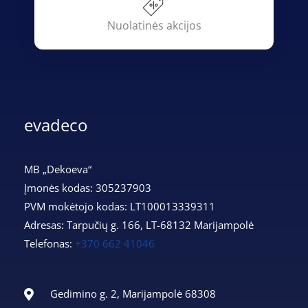
Nuolatinės akcijos
evadeco
MB „Dekoeva“
Įmonės kodas: 305237903
PVM mokėtojo kodas: LT100013339311
Adresas: Tarpučių g. 166, LT-68132 Marijampolė
Telefonas:
+370 662 41046
Gedimino g. 2, Marijampolė 68308