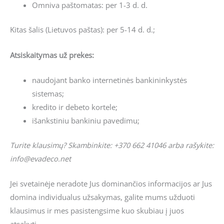
Omniva paštomatas: per 1-3 d. d.
Kitas šalis (Lietuvos paštas): per 5-14 d. d.;
Atsiskaitymas už prekes:
naudojant banko internetinės bankininkystės
sistemas;
kredito ir debeto kortele;
išankstiniu bankiniu pavedimu;
Turite klausimų? Skambinkite: +370 662 41046 arba rašykite:
info@evadeco.net
Jei svetainėje neradote Jus dominančios informacijos ar Jus
domina individualus užsakymas, galite mums užduoti
klausimus ir mes pasistengsime kuo skubiau į juos