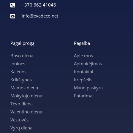
+370 662 41046
info@evadeco.net
Pagal progą
Pagalba
Boso diena
Apie mus
Joninės
Apmokėjimas
Kalėdos
Kontaktai
Krikštynos
Krepšelis
Mamos diena
Mano paskyra
Mokytojų diena
Patarimai
Tėvo diena
Valentino diena
Vestuvės
Vyrų diena