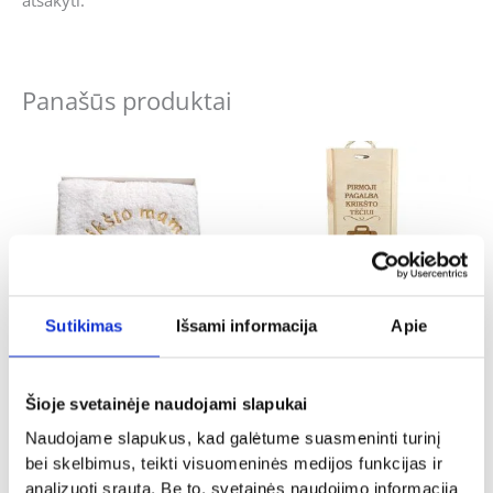
atsakyti.
Panašūs produktai
Sutikimas
Išsami informacija
Apie
Krikštynos
Krikštynos
Siuvinėtas rankšluostis „Krikšto
Vyno dėžė „Pirmoji pagalba krikšto
Šioje svetainėje naudojami slapukai
mamytei”
tėčiui”
Naudojame slapukus, kad galėtume suasmeninti turinį
14.00
€
15.00
€
bei skelbimus, teikti visuomeninės medijos funkcijas ir
analizuoti srautą. Be to, svetainės naudojimo informaciją
- PASIRINKITE
- PASIRINKITE