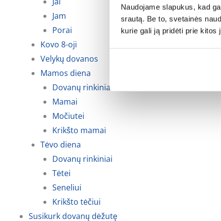
Jai
Naudojame slapukus, kad galė
Jam
srautą. Be to, svetainės nau
Porai
kurie gali ją pridėti prie kit
Kovo 8-oji
Velykų dovanos
Mamos diena
Dovanų rinkiniai
Mamai
Močiutei
Krikšto mamai
Tėvo diena
Dovanų rinkiniai
Tėtei
Seneliui
Krikšto tėčiui
Susikurk dovanų dėžutę