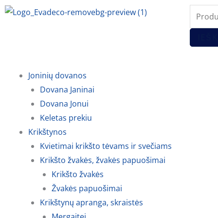
Pereiti
Produc
prie
search
turinio
IEŠK
Joninių dovanos
Dovana Janinai
Dovana Jonui
Keletas prekiu
Krikštynos
Kvietimai krikšto tėvams ir svečiams
Krikšto žvakės, žvakės papuošimai
Krikšto žvakės
Žvakės papuošimai
Krikštynų apranga, skraistės
Mergaitei