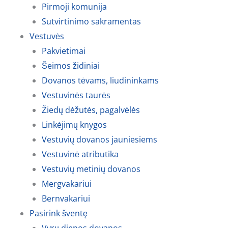
Pirmoji komunija
Sutvirtinimo sakramentas
Vestuvės
Pakvietimai
Šeimos židiniai
Dovanos tėvams, liudininkams
Vestuvinės taurės
Žiedų dėžutės, pagalvėlės
Linkėjimų knygos
Vestuvių dovanos jauniesiems
Vestuvinė atributika
Vestuvių metinių dovanos
Mergvakariui
Bernvakariui
Pasirink šventę