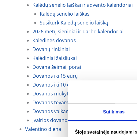
Kalėdų senelio laiškai ir advento kalendoriai
Kalėdų senelio laiškas
Susikurk Kalėdų senelio laišką
2026 metų sieniniai ir darbo kalendoriai
Kalėdinės dovanos
Dovanų rinkiniai
Kalėdiniai žaisliukai
Dovana šeimai, porai
Dovanos iki 15 eurų
Dovanos iki 10 eurų
Dovanos mokytojoms, auklėtojoms
Dovanos tėvams, krikšto tėvams ir seneliams
Dovanos vaikams
Sutikimas
Įvairios dovanos kalėdoms
Valentino diena
Šioje svetainėje naudojami 