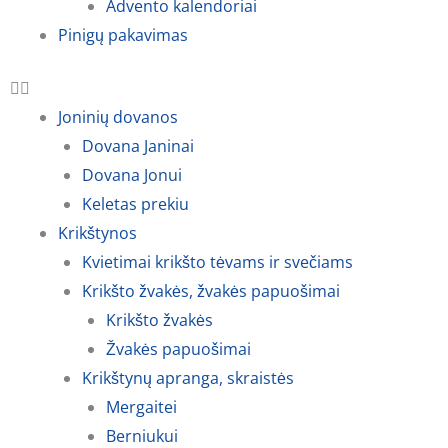
Advento kalendoriai
Pinigų pakavimas
Joninių dovanos
Dovana Janinai
Dovana Jonui
Keletas prekiu
Krikštynos
Kvietimai krikšto tėvams ir svečiams
Krikšto žvakės, žvakės papuošimai
Krikšto žvakės
Žvakės papuošimai
Krikštynų apranga, skraistės
Mergaitei
Berniukui