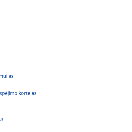
 muilas
 spėjimo kortelės
ai