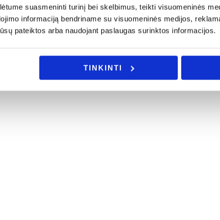
tume suasmeninti turinį bei skelbimus, teikti visuomeninės medij
dojimo informaciją bendriname su visuomeninės medijos, reklamav
os jūsų pateiktos arba naudojant paslaugas surinktos informacijos.
TINKINTI