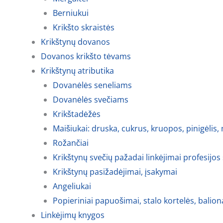
Berniukui
Krikšto skraistės
Krikštynų dovanos
Dovanos krikšto tėvams
Krikštynų atributika
Dovanėlės seneliams
Dovanėlės svečiams
Krikštadėžės
Maišiukai: druska, cukrus, kruopos, pinigėlis,
Rožančiai
Krikštynų svečių pažadai linkėjimai profesijos
Krikštynų pasižadėjimai, įsakymai
Angeliukai
Popieriniai papuošimai, stalo kortelės, balion
Linkėjimų knygos