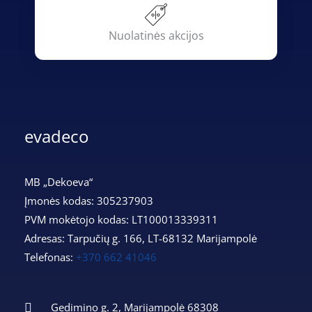
Nuolatinės akcijos
evadeco
MB „Dekoeva“
Įmonės kodas: 305237903
PVM mokėtojo kodas: LT100013339311
Adresas: Tarpučių g. 166, LT-68132 Marijampolė
Telefonas:
+370 662 41046
Gedimino g. 2, Marijampolė 68308