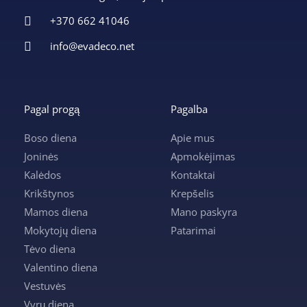
+370 662 41046
info@evadeco.net
Pagal progą
Pagalba
Boso diena
Apie mus
Joninės
Apmokėjimas
Kalėdos
Kontaktai
Krikštynos
Krepšelis
Mamos diena
Mano paskyra
Mokytojų diena
Patarimai
Tėvo diena
Valentino diena
Vestuvės
Vyrų diena