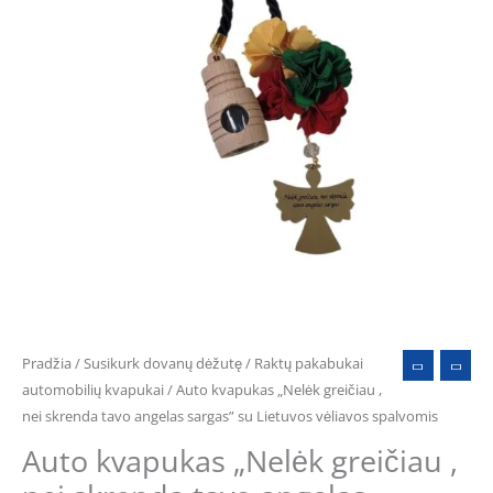
skrenda
tavo
angelas
sargas"
su
Lietuvos
vėliavos
spalvomis
Pradžia
/
Susikurk dovanų dėžutę
/
Raktų pakabukai
automobilių kvapukai
/ Auto kvapukas „Nelėk greičiau ,
nei skrenda tavo angelas sargas” su Lietuvos vėliavos spalvomis
Auto kvapukas „Nelėk greičiau ,