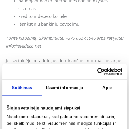
naudojant banko internetinės bankininkystės
sistemas;
kredito ir debeto kortele;
išankstiniu bankiniu pavedimu;
Turite klausimų? Skambinkite: +370 662 41046 arba rašykite:
info@evadeco.net
Jei svetainėje neradote Jus dominančios informacijos ar Jus
domina individualus užsakymas, galite mums užduoti
klausimus ir mes pasistengsime kuo skubiau į juos atsakyti.
Sutikimas
Išsami informacija
Apie
Panašūs produktai
Šioje svetainėje naudojami slapukai
Naudojame slapukus, kad galėtume suasmeninti turinį
bei skelbimus, teikti visuomeninės medijos funkcijas ir