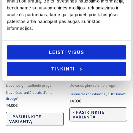
analizuoti srautą. Be to, svetainės naudojimo informaciją
Dovanos gimtadienio proga
Dovanos gimtadienio proga
bendriname su visuomeninės medijos, reklamavimo ir
Siuvinėtas rankšluostis „Mylima
Dėžė alui „PRADAryk alaus butelį”
analizės partneriais, kurie gali ją pridėti prie kitos jūsų
sesė”
20.00
€
pateiktos arba naudojant paslaugas surinktos
14.00
€
informacijos.
Į KREPŠELĮ
- PASIRINKITE
VARIANTĄ
LEISTI VISUS
TINKINTI
Dovanos gimtadienio proga
Dovanos gimtadienio proga
Siuvinėtas rankšluostis „Faina
Siuvinėtas rankšluostis „AUDI fanas”
draugė”
14.00
€
14.00
€
- PASIRINKITE
- PASIRINKITE
VARIANTĄ
VARIANTĄ