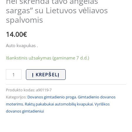
nei skrenda tavo angelas
sargas” su Lietuvos vėliavos
spalvomis
14.00
€
Auto kvapukas .
Išankstinis užsakymas (gaminame 7 d.d.)
Į KREPŠELĮ
Produkto kodas:
a90119-7
Kategorijos:
Dovanos gimtadienio proga
,
Gimtadienio dovanos
moterims
,
Raktų pakabukai automobilių kvapukai
,
Vyriškos
dovanos gimtadieniui