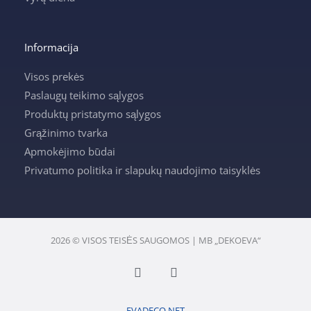
Informacija
Visos prekės
Paslaugų teikimo sąlygos
Produktų pristatymo sąlygos
Grąžinimo tvarka
Apmokėjimo būdai
Privatumo politika ir slapukų naudojimo taisyklės
2026 © VISOS TEISĖS SAUGOMOS | MB „DEKOEVA“
F
I
a
n
c
s
e
t
EVADECO.NET