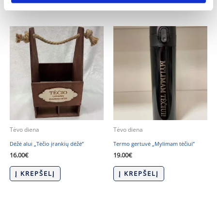
Tėvo diena
Tėvo diena
Dėžė alui „Tėčio įrankių dėžė”
Termo gertuvė „Mylimam tėčiui”
16.00
€
19.00
€
Į KREPŠELĮ
Į KREPŠELĮ