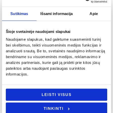
Sutikimas
Išsami informacija
Apie
Panašūs produktai
Šioje svetainėje naudojami slapukai
Naudojame slapukus, kad galėtume suasmeninti turinį
bei skelbimus, teikti visuomeninės medijos funkcijas ir
analizuoti srautą. Be to, svetainės naudojimo informaciją
bendriname su visuomeninės medijos, reklamavimo ir
analizės partneriais, kurie gali ją pridėti prie kitos jūsų
pateiktos arba naudojant paslaugas surinktos
informacijos.
Vestuvės
Tėvo diena
Padėka „Mielas Tėveli”
Bokalas „Tėčio kuras”
LEISTI VISUS
12.00
€
15.00
€
Į KREPŠELĮ
Į KREPŠELĮ
TINKINTI