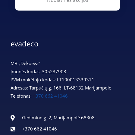
Nuolatinės akcijos
evadeco
MB „Dekoeva“
Įmonės kodas: 305237903
PVM mokėtojo kodas: LT100013339311
Adresas: Tarpučių g. 166, LT-68132 Marijampolė
Telefonas:
+370 662 41046
Gedimino g. 2, Marijampolė 68308
+370 662 41046