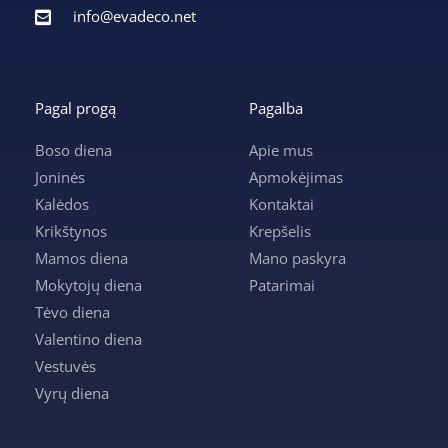
info@evadeco.net
Pagal progą
Pagalba
Boso diena
Apie mus
Joninės
Apmokėjimas
Kalėdos
Kontaktai
Krikštynos
Krepšelis
Mamos diena
Mano paskyra
Mokytojų diena
Patarimai
Tėvo diena
Valentino diena
Vestuvės
Vyrų diena