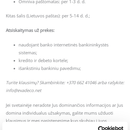
Omniva paštomatas: per 1-3 d. d.
Kitas šalis (Lietuvos paštas): per 5-14 d. d.;
Atsiskaitymas už prekes:
naudojant banko internetinės bankininkystės
sistemas;
kredito ir debeto kortele;
išankstiniu bankiniu pavedimu;
Turite klausimų? Skambinkite: +370 662 41046 arba rašykite:
info@evadeco.net
Jei svetainėje neradote Jus dominančios informacijos ar Jus
domina individualus užsakymas, galite mums užduoti
klausimus ir mes pasistengsime kuo skubiau į juos
atsakyti.