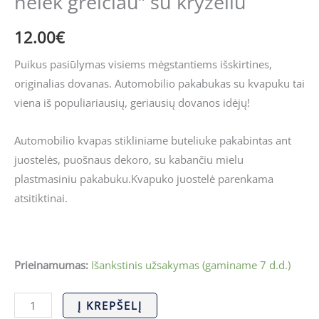
nelėk greičiau” su kryželiu
12.00
€
Puikus pasiūlymas visiems mėgstantiems išskirtines,
originalias dovanas. Automobilio pakabukas su kvapuku tai
viena iš populiariausių, geriausių dovanos idėjų!
Automobilio kvapas stikliniame buteliuke pakabintas ant
juostelės, puošnaus dekoro, su kabančiu mielu
plastmasiniu pakabuku.Kvapuko juostelė parenkama
atsitiktinai.
Prieinamumas:
Išankstinis užsakymas (gaminame 7 d.d.)
Į KREPŠELĮ