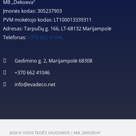
MB „Dekoeva“
Įmonės kodas: 305237903
PVM mokėtojo kodas: LT100013339311
Adresas: Tarpučių g. 166, LT-68132 Marijampolė
Telefonas:
+370 662 41046
Gedimino g. 2, Marijampolė 68308
+370 662 41046
info@evadeco.net
2026 © VISOS TEISĖS SAUGOMOS | MB „DEKOEVA“