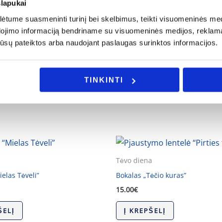
slapukai
tume suasmeninti turinį bei skelbimus, teikti visuomeninės medij
a rašykite: info@evadeco.net
dojimo informaciją bendriname su visuomeninės medijos, reklamav
os jūsų pateiktos arba naudojant paslaugas surinktos informacijos.
ijos ar Jus domina individualus užsakymas, galite mums užd
TINKINTI
Tėvo diena
elas Tėveli”
Bokalas „Tėčio kuras”
15.00
€
ŠELĮ
Į KREPŠELĮ