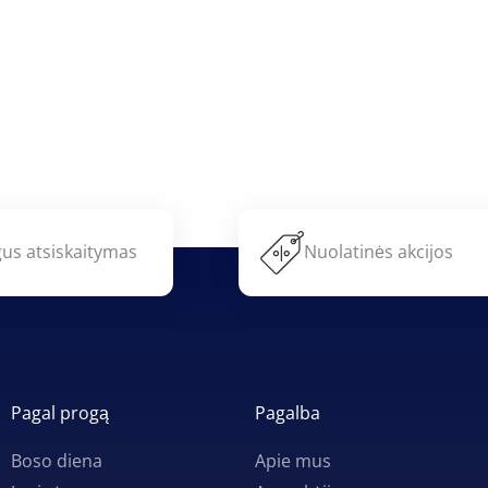
us atsiskaitymas
Nuolatinės akcijos
Pagal progą
Pagalba
Boso diena
Apie mus