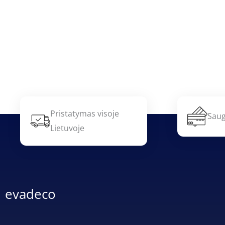
Pristatymas visoje
Saug
Lietuvoje
evadeco