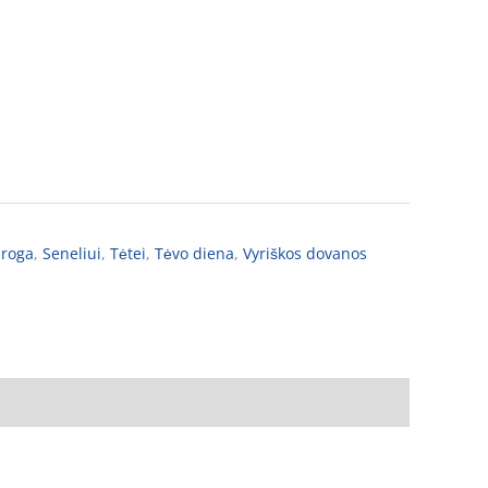
proga
,
Seneliui
,
Tėtei
,
Tėvo diena
,
Vyriškos dovanos