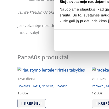
Šioje svetainėje naudojami 
Naudojame slapukus, kad galė
Turite klausimų? Skambinkite: +370 662 41046 arb
srautą. Be to, svetainės nau
kurie gali ją pridėti prie kit
Jei svetainėje neradote Jus dominančios informac
juos atsakyti.
Panašūs produktai
Tėvo diena
Vestuvės
Bokalas „Tėtis, senelis, uošvis”
Padėka „Mi
15.00
€
12.00
€
Į KREPŠELĮ
Į KREP