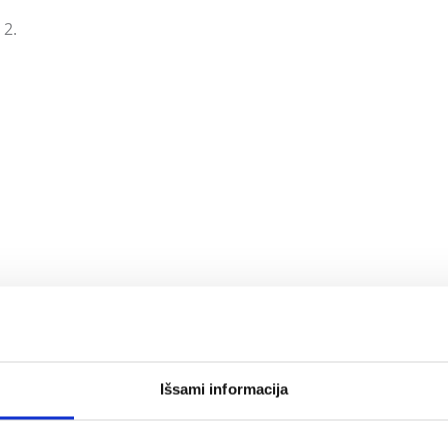
 2.
ės sistemas;
Išsami informacija