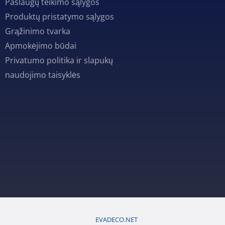
Paslaugų teikimo sąlygos
Produktų pristatymo sąlygos
Grąžinimo tvarka
Apmokėjimo būdai
Privatumo politika ir slapukų
naudojimo taisyklės
EVADECO.NET