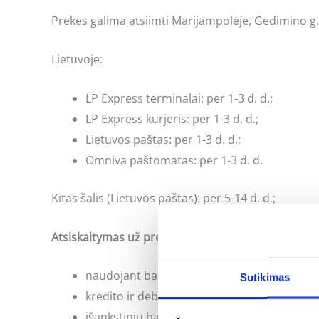
Prekes galima atsiimti Marijampolėje, Gedimino g.
Lietuvoje:
LP Express terminalai: per 1-3 d. d.;
LP Express kurjeris: per 1-3 d. d.;
Lietuvos paštas: per 1-3 d. d.;
Omniva paštomatas: per 1-3 d. d.
Kitas šalis (Lietuvos paštas): per 5-14 d. d.;
Atsiskaitymas už prekes:
naudojant banko internetinės bankininkyst
Sutikimas
kredito ir debeto kortele;
išankstiniu bankiniu pavedimu;