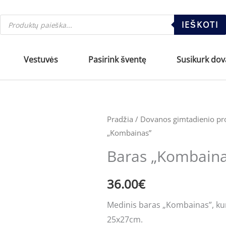
Products
IEŠKOTI
search
Vestuvės
Pasirink šventę
Susikurk do
produkto
Pradžia
/
Dovanos gimtadienio pr
„Kombainas”
kiekis:
Baras
Baras „Kombaina
"Kombainas"
36.00
€
Medinis baras „Kombainas”, kurį 
25x27cm.