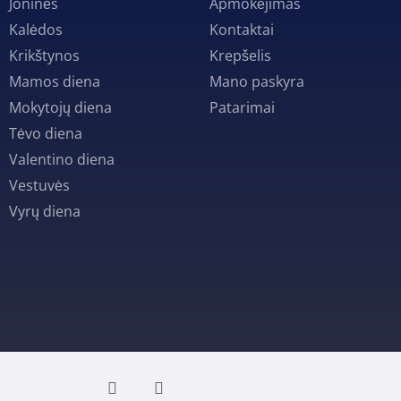
Joninės
Apmokėjimas
Kalėdos
Kontaktai
Krikštynos
Krepšelis
Mamos diena
Mano paskyra
Mokytojų diena
Patarimai
Tėvo diena
Valentino diena
Vestuvės
Vyrų diena
F
I