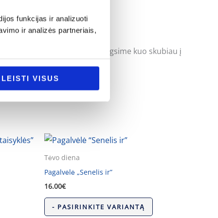
os funkcijas ir analizuoti
imo ir analizės partneriais,
uoti klausimus ir mes pasistengsime kuo skubiau į
LEISTI VISUS
Tėvo diena
Pagalvėlė „Senelis ir”
16.00
€
- PASIRINKITE VARIANTĄ