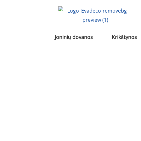
Pereiti
prie
turinio
Joninių dovanos
Krikštynos