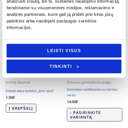
analizuoti srautą. Be to, svetainės naudojimo informaciją
bendriname su visuomeninės medijos, reklamavimo ir
Joninių dovanos
Joninių dovanos
analizės partneriais, kurie gali ją pridėti prie kitos jūsų
Dovanų rinkinys „Jono asmeninis”
Puodelis „Pats kiečiausias Jonas”
pateiktos arba naudojant paslaugas surinktos
19.50
€
7.00
€
informacijos.
Į KREPŠELĮ
- PASIRINKITE
VARIANTĄ
LEISTI VISUS
TINKINTI
Joninių dovanos
Dovanos gimtadienio proga
Siuvinėtas rankšluostis su norimu
Etiketė alaus buteliui „Jono alus”
vardu
1.50
€
14.00
€
Į KREPŠELĮ
- PASIRINKITE
VARIANTĄ