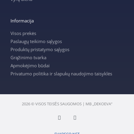
Informacija
Visos prekės
Paslaugų teikimo sąlygos
Produktų pristatymo sąlygos
Grąžinimo tvarka
Apmokėjimo būdai
Privatumo politika ir slapukų naudojimo taisyklės
2026 © VISOS TEISĖS SAUGOMOS | MB „DEKOEVA“
F
I
a
n
c
s
e
t