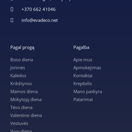
+370 662 41046
info@evadeco.net
Pagal progą
Pagalba
Boso diena
Apie mus
Joninės
Apmokėjimas
Kalėdos
Kontaktai
Krikštynos
Krepšelis
Mamos diena
Mano paskyra
Mokytojų diena
Patarimai
Tėvo diena
Valentino diena
Vestuvės
Vyrų diena