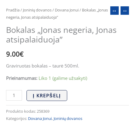
Pradžia
/
Joninių dovanos
/
Dovana Jonui
/ Bokalas „Jonas
negeria, Jonas atsipalaiduoja”
Bokalas „Jonas negeria, Jonas
atsipalaiduoja”
9.00
€
Graviruotas bokalas – taurė 500ml.
Prieinamumas:
Liko 1 (galime užsakyti)
Į KREPŠELĮ
Produkto kodas:
258369
Kategorijos:
Dovana Jonui
,
Joninių dovanos