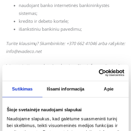
naudojant banko internetinės bankininkystės
sistemas;
kredito ir debeto kortele;
išankstiniu bankiniu pavedimu;
Turite klausimų? Skambinkite: +370 662 41046 arba rašykite:
info@evadeco.net
Jei svetainėje neradote Jus dominančios informacijos ar Jus
domina individualus užsakymas, galite mums užduoti
klausimus ir mes pasistengsime kuo skubiau į juos atsakyti.
Sutikimas
Išsami informacija
Apie
Panašūs produktai
Šioje svetainėje naudojami slapukai
Naudojame slapukus, kad galėtume suasmeninti turinį
bei skelbimus, teikti visuomeninės medijos funkcijas ir