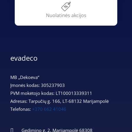
Nuolatinės akcijos
evadeco
MB „Dekoeva“
Įmonės kodas: 305237903
PVM mokėtojo kodas: LT100013339311
Adresas: Tarpučių g. 166, LT-68132 Marijampolė
Telefonas:
+370 662 41046
Gedimino g. 2, Marijampolė 68308