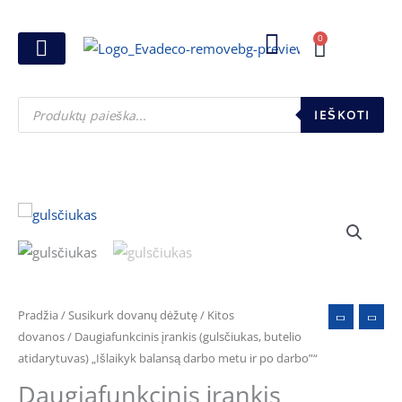
Pereiti
prie
0
Cart
turinio
Joninių dovanos
Pasirink šventę
Susikurk dovanų dėžutę
Pinigų pakavimas
Products
search
IEŠKOTI
produkto
kiekis:
Daugiafunkcinis
įrankis
(gulsčiukas,
Pradžia
/
Susikurk dovanų dėžutę
/
Kitos
butelio
dovanos
/ Daugiafunkcinis įrankis (gulsčiukas, butelio
atidarytuvas) „Išlaikyk balansą darbo metu ir po darbo”“
atidarytuvas)
„Išlaikyk
Daugiafunkcinis įrankis