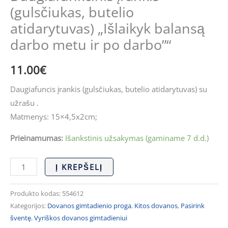
balansą
(gulsčiukas, butelio
darbo
atidarytuvas) „Išlaikyk balansą
metu
darbo metu ir po darbo”“
ir
po
11.00
€
darbo"“
Daugiafuncis įrankis (gulsčiukas, butelio atidarytuvas) su
užrašu .
Matmenys: 15×4,5x2cm;
Prieinamumas:
Išankstinis užsakymas (gaminame 7 d.d.)
Į KREPŠELĮ
Produkto kodas:
554612
Kategorijos:
Dovanos gimtadienio proga
,
Kitos dovanos
,
Pasirink
šventę
,
Vyriškos dovanos gimtadieniui