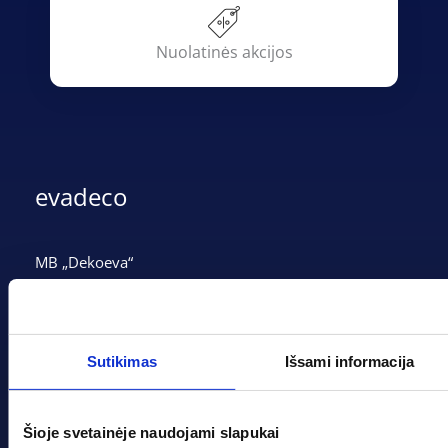
Nuolatinės akcijos
evadeco
MB „Dekoeva“
Įmonės kodas: 305237903
PVM mokėtojo kodas: LT100013339311
Adresas: Tarpučių g. 166, LT-68132 Marijampolė
Sutikimas
Išsami informacija
Telefonas:
+370 662 41046
Šioje svetainėje naudojami slapukai
Gedimino g. 2, Marijampolė 68308