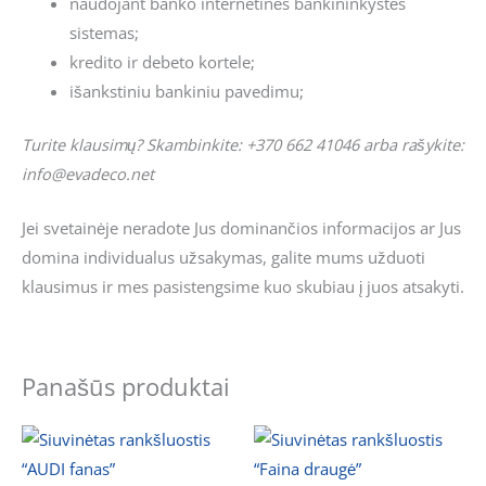
naudojant banko internetinės bankininkystės
sistemas;
kredito ir debeto kortele;
išankstiniu bankiniu pavedimu;
Turite klausimų? Skambinkite: +370 662 41046 arba rašykite:
info@evadeco.net
Jei svetainėje neradote Jus dominančios informacijos ar Jus
domina individualus užsakymas, galite mums užduoti
klausimus ir mes pasistengsime kuo skubiau į juos atsakyti.
Panašūs produktai