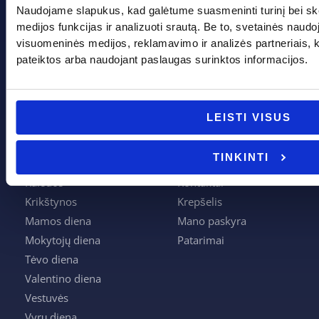
Naudojame slapukus, kad galėtume suasmeninti turinį bei sk
+370 662 41046
medijos funkcijas ir analizuoti srautą. Be to, svetainės naud
visuomeninės medijos, reklamavimo ir analizės partneriais, kuri
info@evadeco.net
pateiktos arba naudojant paslaugas surinktos informacijos.
Pagal progą
Pagalba
LEISTI VISUS
Boso diena
Apie mus
TINKINTI
Joninės
Apmokėjimas
Kalėdos
Kontaktai
Krikštynos
Krepšelis
Mamos diena
Mano paskyra
Mokytojų diena
Patarimai
Tėvo diena
Valentino diena
Vestuvės
Vyrų diena