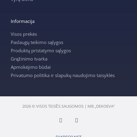
Informacija
Visos prekės
Paslaugų teikimo sąlygos
Produktų pristatymo sąlygos
Grąžinimo tvarka
Apmokėjimo būdai
Privatumo politika ir slapukų naudojimo taisyklės
2026 © VISOS TEISĖS SAUGOMOS | MB „DEKOEVA“
F
I
a
n
c
s
e
t