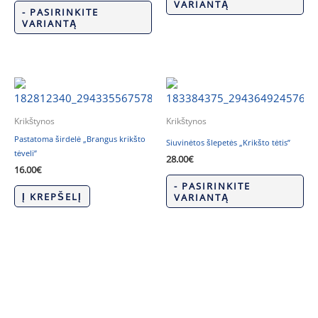
VARIANTĄ
- PASIRINKITE
VARIANTĄ
Krikštynos
Krikštynos
Pastatoma širdelė „Brangus krikšto
Siuvinėtos šlepetės „Krikšto tėtis”
tėveli”
28.00
€
16.00
€
- PASIRINKITE
Į KREPŠELĮ
VARIANTĄ