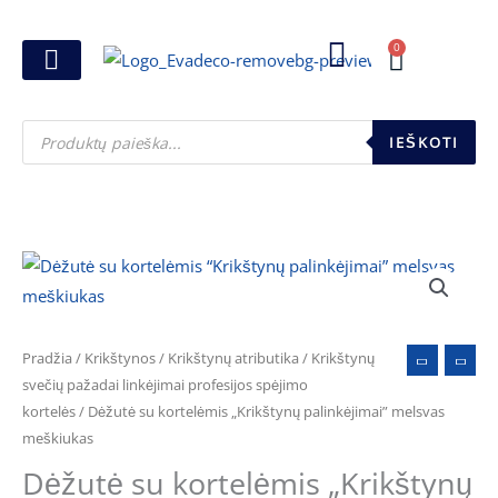
Pereiti
prie
0
Cart
turinio
Joninių dovanos
Pasirink šventę
Susikurk dovanų dėžutę
Pinigų pakavimas
Products
search
IEŠKOTI
produkto
kiekis:
Dėžutė
su
Pradžia
/
Krikštynos
/
Krikštynų atributika
/
Krikštynų
kortelėmis
svečių pažadai linkėjimai profesijos spėjimo
kortelės
/ Dėžutė su kortelėmis „Krikštynų palinkėjimai” melsvas
"Krikštynų
meškiukas
palinkėjimai"
Dėžutė su kortelėmis „Krikštynų
melsvas