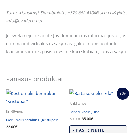
Turite klausimų? Skambinkite: +370 662 41046 arba rašykite:
info@evadeco.net
Jei svetainėje neradote Jus dominančios informacijos ar Jus
domina individualus užsakymas, galite mums užduoti
klausimus ir mes pasistengsime kuo skubiau į juos atsakyti.
Panašūs produktai
Original
Current
-30%
price
price
was:
is:
Krikštynos
50.00€.
35.00€.
Krikštynos
Balta suknelė „Ella”
50.00
€
35.00
€
Kostiumėlis berniukui „Kristupas”
22.00
€
- PASIRINKITE