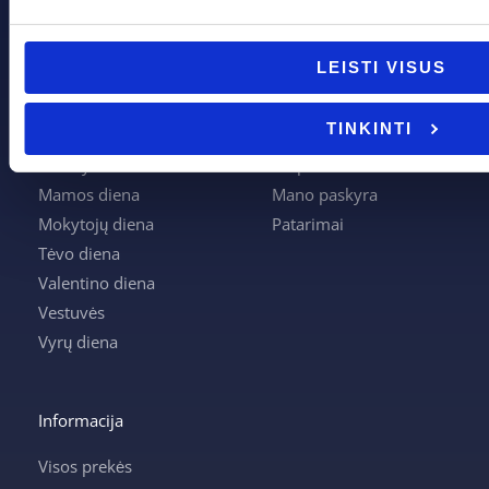
Pagal progą
Pagalba
LEISTI VISUS
Boso diena
Apie mus
Joninės
Apmokėjimas
TINKINTI
Kalėdos
Kontaktai
Krikštynos
Krepšelis
Mamos diena
Mano paskyra
Mokytojų diena
Patarimai
Tėvo diena
Valentino diena
Vestuvės
Vyrų diena
Informacija
Visos prekės