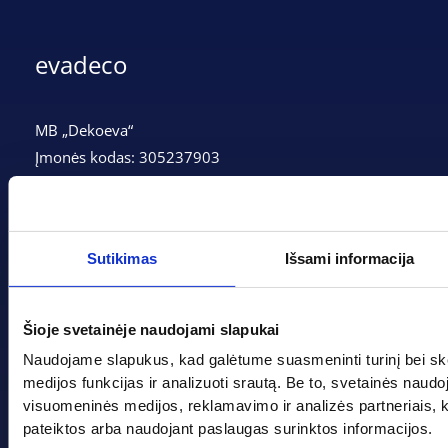
evadeco
MB „Dekoeva“
Įmonės kodas: 305237903
PVM mokėtojo kodas: LT100013339311
Adresas: Tarpučių g. 166, LT-68132 Marijampolė
Telefonas:
+370 662 41046
Sutikimas
Išsami informacija
Gedimino g. 2, Marijampolė 68308
Šioje svetainėje naudojami slapukai
+370 662 41046
Naudojame slapukus, kad galėtume suasmeninti turinį bei sk
info@evadeco.net
medijos funkcijas ir analizuoti srautą. Be to, svetainės naud
visuomeninės medijos, reklamavimo ir analizės partneriais, kuri
pateiktos arba naudojant paslaugas surinktos informacijos.