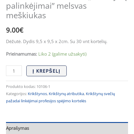
meškiukas
palinkėjimai” melsvas
meškiukas
9.00
€
Dėžutė. Dydis 9,5 x 9,5 x 2cm. Su 30 vnt kortelių.
Prieinamumas:
Liko 2 (galime užsakyti)
Į KREPŠELĮ
Produkto kodas:
10106-1
Kategorijos:
Krikštynos
,
Krikštynų atributika
,
Krikštynų svečių
pažadai linkėjimai profesijos spėjimo kortelės
Aprašymas