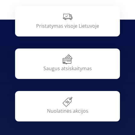
Pristatymas visoje Lietuvoje
Saugus atsiskaitymas
Nuolatinės akcijos