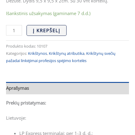
Dėžutė. Dydis 9,5 x 9,5 x 2cm. Su 30 vnt kortelių.
Išankstinis užsakymas (gaminame 7 d.d.)
Į KREPŠELĮ
Produkto kodas:
10107
Kategorijos:
Krikštynos
,
Krikštynų atributika
,
Krikštynų svečių
pažadai linkėjimai profesijos spėjimo kortelės
Aprašymas
Prekių pristatymas:
Lietuvoje:
LP Express terminalai: per 1-3 d. d.;