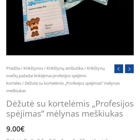
meškiukas
Pradžia
/
Krikštynos
/
Krikštynų atributika
/
Krikštynų
svečių pažadai linkėjimai profesijos spėjimo
kortelės
/ Dėžutė su kortelėmis „Profesijos spėjimas” mėlynas
meškiukas
Dėžutė su kortelėmis „Profesijos
spėjimas” mėlynas meškiukas
9.00
€