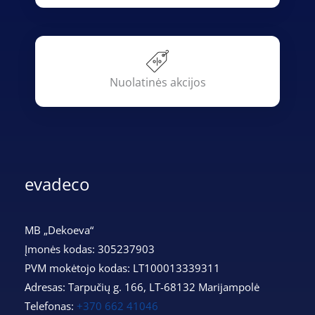
Nuolatinės akcijos
evadeco
MB „Dekoeva“
Įmonės kodas: 305237903
PVM mokėtojo kodas: LT100013339311
Adresas: Tarpučių g. 166, LT-68132 Marijampolė
Telefonas:
+370 662 41046