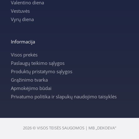
Valentino diena
Vestuvės
Vyrų diena
Informacija
Visos prekės
Paslaugų teikimo sąlygos
Produktų pristatymo sąlygos
Grąžinimo tvarka
Apmokėjimo būdai
Privatumo politika ir slapukų naudojimo taisyklės
2026 © VISOS TEISĖS SAUGOMOS | MB „DEKOEVA“