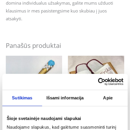
domina individualus užsakymas, galite mums užduoti
klausimus ir mes pasistengsime kuo skubiau į juos
atsakyti.
Panašūs produktai
Sutikimas
Išsami informacija
Apie
Krikštynos
Krikštynos
Šioje svetainėje naudojami slapukai
Šaukštelis su modelinu „Krikšto
Baltos siuvinėtos šlepetės „Krikšto
Naudojame slapukus, kad galėtume suasmeninti turinį