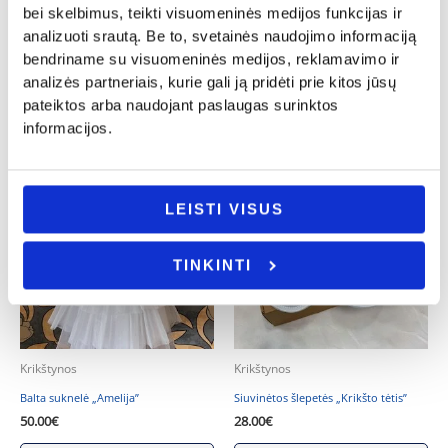
tėveliui”
tėtis”
bei skelbimus, teikti visuomeninės medijos funkcijas ir
12.00
€
28.00
€
analizuoti srautą. Be to, svetainės naudojimo informaciją
bendriname su visuomeninės medijos, reklamavimo ir
- PASIRINKITE
- PASIRINKITE
VARIANTĄ
VARIANTĄ
analizės partneriais, kurie gali ją pridėti prie kitos jūsų
pateiktos arba naudojant paslaugas surinktos
informacijos.
LEISTI VISUS
TINKINTI
Krikštynos
Krikštynos
Balta suknelė „Amelija”
Siuvinėtos šlepetės „Krikšto tėtis”
50.00
€
28.00
€