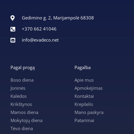
Gedimino g. 2, Marijampolė 68308
+370 662 41046
info@evadeco.net
Pagal progą
Pagalba
Boso diena
Apie mus
Joninės
Apmokėjimas
Kalėdos
Kontaktai
Krikštynos
Krepšelis
Mamos diena
Mano paskyra
Mokytojų diena
Patarimai
Tėvo diena