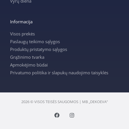
Vyrų diena
Informacija
Visos prekės
Paslaugų teikimo sąlygos
Produktų pristatymo sąlygos
Grąžinimo tvarka
Apmokėjimo būdai
Privatumo politika ir slapukų naudojimo taisyklės
2026 © VISOS TEISĖS SAUGOMOS | MB „DEKOEVA“
F
I
a
n
c
s