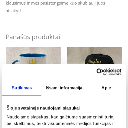
klausimus ir mes pasistengsime kuo skubiau į juos
atsakyti.
Panašūs produktai
Sutikimas
Išsami informacija
Apie
Krikštynos
Krikštynos
Šioje svetainėje naudojami slapukai
Puodelis „Krikšto tėčio”
Kepurė „Nerealus krikšto tėtis”
Naudojame slapukus, kad galėtume suasmeninti turinį
12.00
€
9.00
€
bei skelbimus, teikti visuomeninės medijos funkcijas ir