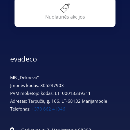
Nuolatinės akcijos
evadeco
MB „Dekoeva“
Įmonės kodas: 305237903
PVM mokėtojo kodas: LT100013339311
Adresas: Tarpučių g. 166, LT-68132 Marijampolė
Telefonas:
+370 662 41046
Gedimino g. 2, Marijampolė 68308