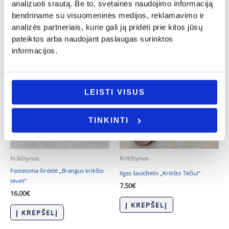
analizuoti srautą. Be to, svetainės naudojimo informaciją
Į KREPŠELĮ
Į KREPŠELĮ
bendriname su visuomeninės medijos, reklamavimo ir
analizės partneriais, kurie gali ją pridėti prie kitos jūsų
pateiktos arba naudojant paslaugas surinktos
informacijos.
LEISTI VISUS
TINKINTI
Krikštynos
Krikštynos
Pastatoma širdelė „Brangus krikšto
Ilgas šaukštelis „Krikšto Tėčiui”
tėveli”
7.50
€
16.00
€
Į KREPŠELĮ
Į KREPŠELĮ