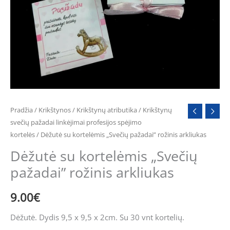
arkliukas
Pradžia
/
Krikštynos
/
Krikštynų atributika
/
Krikštynų
svečių pažadai linkėjimai profesijos spėjimo
kortelės
/ Dėžutė su kortelėmis „Svečių pažadai” rožinis arkliukas
Dėžutė su kortelėmis „Svečių
pažadai” rožinis arkliukas
9.00
€
Dėžutė. Dydis 9,5 x 9,5 x 2cm. Su 30 vnt kortelių.