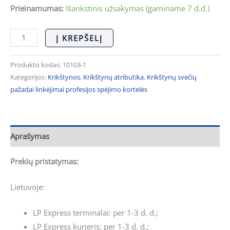
Prieinamumas:
Išankstinis užsakymas (gaminame 7 d.d.)
Į KREPŠELĮ
Produkto kodas:
10103-1
Kategorijos:
Krikštynos
,
Krikštynų atributika
,
Krikštynų svečių
pažadai linkėjimai profesijos spėjimo kortelės
Aprašymas
Prekių pristatymas:
Lietuvoje:
LP Express terminalai: per 1-3 d. d.;
LP Express kurjeris: per 1-3 d. d.;