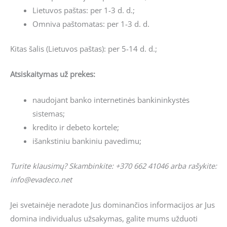
Lietuvos paštas: per 1-3 d. d.;
Omniva paštomatas: per 1-3 d. d.
Kitas šalis (Lietuvos paštas): per 5-14 d. d.;
Atsiskaitymas už prekes:
naudojant banko internetinės bankininkystės
sistemas;
kredito ir debeto kortele;
išankstiniu bankiniu pavedimu;
Turite klausimų? Skambinkite: +370 662 41046 arba rašykite:
info@evadeco.net
Jei svetainėje neradote Jus dominančios informacijos ar Jus
domina individualus užsakymas, galite mums užduoti