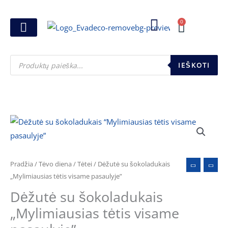
Pereiti
prie
0
Cart
turinio
Joninių dovanos
Pasirink šventę
Susikurk dovanų dėžutę
Pinigų pakavimas
Products
search
IEŠKOTI
produkto
kiekis:
Dėžutė
su
Pradžia
/
Tėvo diena
/
Tėtei
/ Dėžutė su šokoladukais
šokoladukais
„Mylimiausias tėtis visame pasaulyje”
"Mylimiausias
Dėžutė su šokoladukais
tėtis
„Mylimiausias tėtis visame
visame