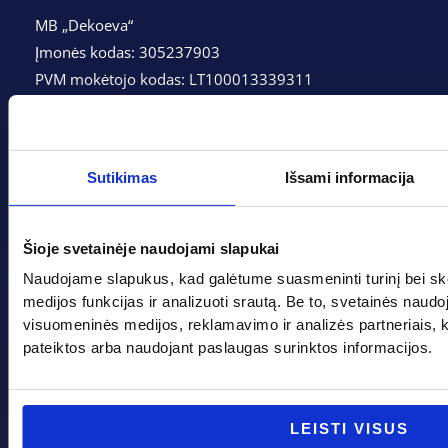
MB „Dekoeva“
Įmonės kodas: 305237903
PVM mokėtojo kodas: LT100013339311
Adresas: Tarpučių g. 166, LT-68132 Marijampolė
Telefonas:
+370 662 41046
Sutikimas
Išsami informacija
Gedimino g. 2, Marijampolė 68308
+370 662 41046
Šioje svetainėje naudojami slapukai
info@evadeco.net
Naudojame slapukus, kad galėtume suasmeninti turinį bei sk
medijos funkcijas ir analizuoti srautą. Be to, svetainės naud
visuomeninės medijos, reklamavimo ir analizės partneriais, kuri
pateiktos arba naudojant paslaugas surinktos informacijos.
Pagal progą
Pagalba
Boso diena
Apie mus
LEISTI VISUS
Joninės
Apmokėjimas