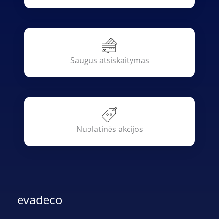
Saugus atsiskaitymas
Nuolatinės akcijos
evadeco