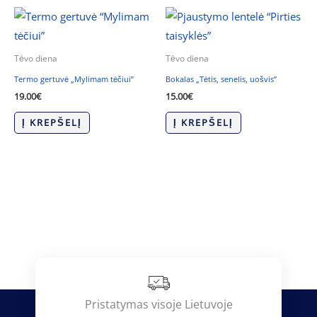
Tėvo diena
Tėvo diena
Termo gertuvė „Mylimam tėčiui”
Bokalas „Tėtis, senelis, uošvis”
19.00
€
15.00
€
Į KREPŠELĮ
Į KREPŠELĮ
Pristatymas visoje Lietuvoje