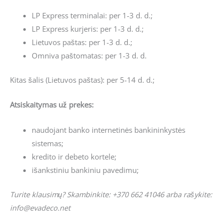
LP Express terminalai: per 1-3 d. d.;
LP Express kurjeris: per 1-3 d. d.;
Lietuvos paštas: per 1-3 d. d.;
Omniva paštomatas: per 1-3 d. d.
Kitas šalis (Lietuvos paštas): per 5-14 d. d.;
Atsiskaitymas už prekes:
naudojant banko internetinės bankininkystės
sistemas;
kredito ir debeto kortele;
išankstiniu bankiniu pavedimu;
Turite klausimų? Skambinkite: +370 662 41046 arba rašykite:
info@evadeco.net