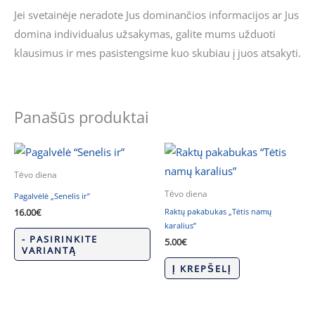
Jei svetainėje neradote Jus dominančios informacijos ar Jus
domina individualus užsakymas, galite mums užduoti
klausimus ir mes pasistengsime kuo skubiau į juos atsakyti.
Panašūs produktai
Tėvo diena
Tėvo diena
Pagalvėlė „Senelis ir”
Raktų pakabukas „Tėtis namų
16.00
€
karalius”
- PASIRINKITE
5.00
€
VARIANTĄ
Į KREPŠELĮ