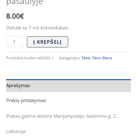
pasaulyje”
pasaulyje"
8.00
€
Dėžutė su 7 vnt šokoladukais.
Į KREPŠELĮ
Produkto kodas:
e62362-1
Kategorijos:
Tėtei
,
Tėvo diena
Aprašymas
Prekių pristatymas:
Prekes galima atsiimti Marijampolėje, Gedimino g. 2.
Lietuvoje: