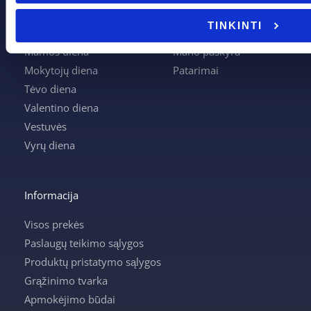
Kalėdos
Kontaktai
TINKINTI
Krikštynos
Krepšelis
Mamos diena
Mano paskyra
Mokytojų diena
Patarimai
Tėvo diena
Valentino diena
Vestuvės
Vyrų diena
Informacija
Visos prekės
Paslaugų teikimo sąlygos
Produktų pristatymo sąlygos
Grąžinimo tvarka
Apmokėjimo būdai