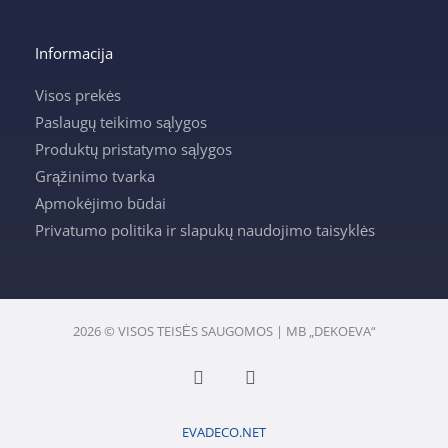
Informacija
Visos prekės
Paslaugų teikimo sąlygos
Produktų pristatymo sąlygos
Grąžinimo tvarka
Apmokėjimo būdai
Privatumo politika ir slapukų naudojimo taisyklės
2026 © VISOS TEISĖS SAUGOMOS | MB „DEKOEVA“
F
I
a
n
c
s
e
t
EVADECO.NET