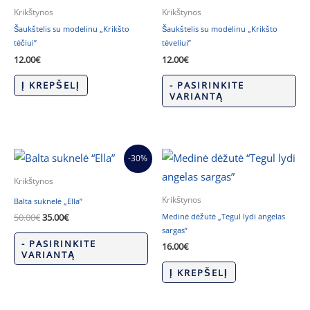
Krikštynos
Krikštynos
Šaukštelis su modelinu „Krikšto
Šaukštelis su modelinu „Krikšto
tėčiui”
tėveliui”
12.00
€
12.00
€
Į KREPŠELĮ
- PASIRINKITE
VARIANTĄ
Original
Current
-30%
price
price
was:
is:
Krikštynos
50.00€.
35.00€.
Krikštynos
Balta suknelė „Ella”
Medinė dėžutė „Tegul lydi angelas
50.00
€
35.00
€
sargas”
- PASIRINKITE
16.00
€
VARIANTĄ
Į KREPŠELĮ