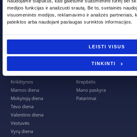
Naudojame slapukus, kad galėtume suasmeninti turinį bei sk
+370 662 41046
medijos funkcijas ir analizuoti srautą. Be to, svetainės naud
visuomeninės medijos, reklamavimo ir analizės partneriais, kuri
info@evadeco.net
pateiktos arba naudojant paslaugas surinktos informacijos.
Pagal progą
Pagalba
LEISTI VISUS
Boso diena
Apie mus
TINKINTI
Joninės
Apmokėjimas
Kalėdos
Kontaktai
Krikštynos
Krepšelis
Mamos diena
Mano paskyra
Mokytojų diena
Patarimai
Tėvo diena
Valentino diena
Vestuvės
Vyrų diena