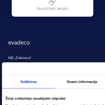
Nuolatinės akcijos
evadeco
MB „Dekoeva“
Įmonės kodas: 305237903
PVM mokėtojo kodas: LT100013339311
Adresas: Tarpučių g. 166, LT-68132 Marijampolė
Sutikimas
Išsami informacija
Telefonas:
+370 662 41046
Šioje svetainėje naudojami slapukai
Gedimino g. 2, Marijampolė 68308