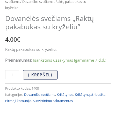
svečiams
/ Dovanėlės svečiams „Raktų pakabukas su
kryželiu”
Dovanėlės svečiams „Raktų
pakabukas su kryželiu”
4.00
€
Raktų pakabukas su kryželiu.
Prieinamumas:
Išankstinis užsakymas (gaminame 7 d.d.)
Į KREPŠELĮ
Produkto kodas:
1408
Kategorijos:
Dovanėlės svečiams
,
Krikštynos
,
Krikštynų atributika
,
Pirmoji komunija
,
Sutvirtinimo sakramentas