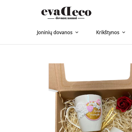
Pereiti
prie
turinio
Joninių dovanos
Krikštynos