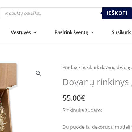
Products
IEŠKOTI
search
Vestuvės
Pasirink šventę
Susikurk
produkto
Pradžia
/
Susikurk dovanų dėžutę
kiekis:
Dovanų rinkinys „
Dovanų
rinkinys
55.00
€
"Krikšto
tėvai"
Rinkinuką sudaro:
Du puodeliai dekoruoti modeli