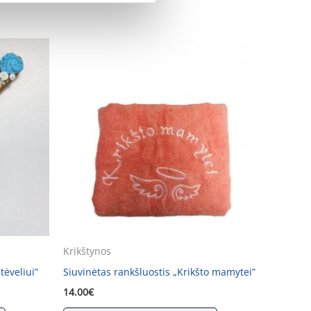
Krikštynos
tėveliui”
Siuvinėtas rankšluostis „Krikšto mamytei”
14.00
€