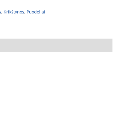
s
,
Krikštynos
,
Puodeliai