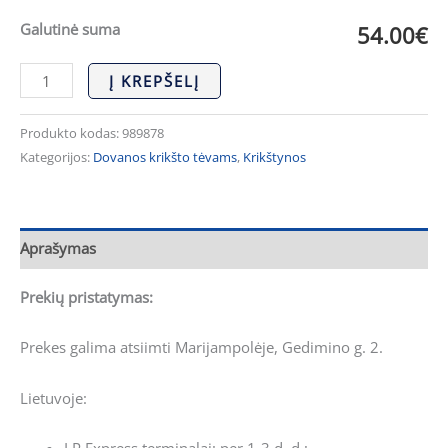
Galutinė suma
54.00€
Į KREPŠELĮ
Produkto kodas:
989878
Kategorijos:
Dovanos krikšto tėvams
,
Krikštynos
Aprašymas
Prekių pristatymas:
Prekes galima atsiimti Marijampolėje, Gedimino g. 2.
Lietuvoje:
LP Express terminalai: per 1-3 d. d.;