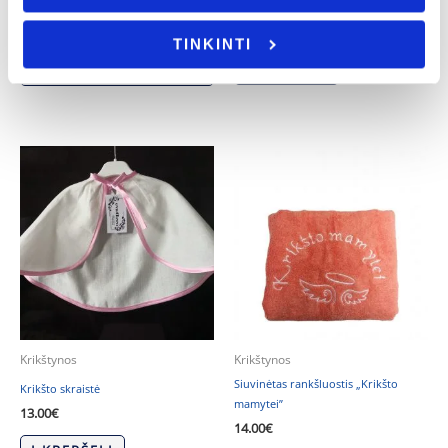
sargas”
32.00
€
19.00
€
16.00
€
TINKINTI
- PASIRINKITE
Į KREPŠELĮ
VARIANTĄ
Krikštynos
Krikštynos
Siuvinėtas rankšluostis „Krikšto
Krikšto skraistė
mamytei”
13.00
€
14.00
€