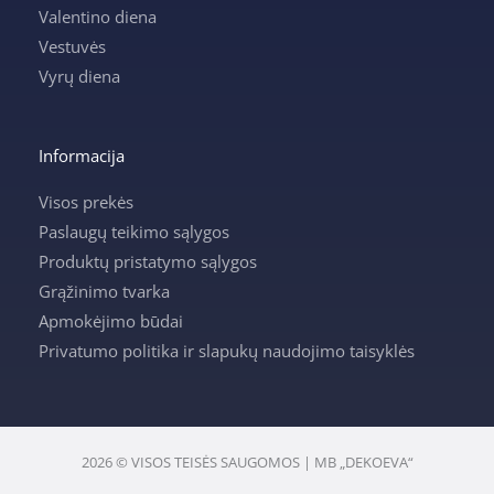
Valentino diena
Vestuvės
Vyrų diena
Informacija
Visos prekės
Paslaugų teikimo sąlygos
Produktų pristatymo sąlygos
Grąžinimo tvarka
Apmokėjimo būdai
Privatumo politika ir slapukų naudojimo taisyklės
2026 © VISOS TEISĖS SAUGOMOS | MB „DEKOEVA“