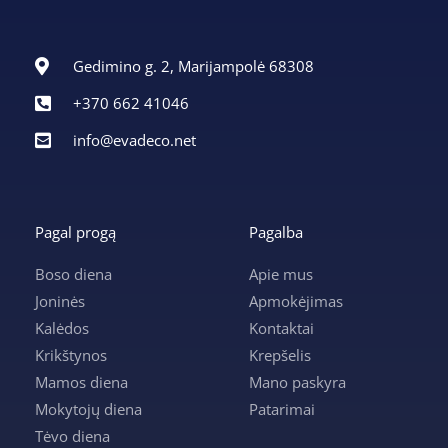
Gedimino g. 2, Marijampolė 68308
+370 662 41046
info@evadeco.net
Pagal progą
Pagalba
Boso diena
Apie mus
Joninės
Apmokėjimas
Kalėdos
Kontaktai
Krikštynos
Krepšelis
Mamos diena
Mano paskyra
Mokytojų diena
Patarimai
Tėvo diena