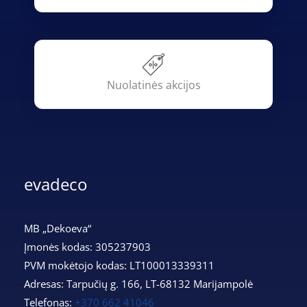
Nuolatinės akcijos
evadeco
MB „Dekoeva“
Įmonės kodas: 305237903
PVM mokėtojo kodas: LT100013339311
Adresas: Tarpučių g. 166, LT-68132 Marijampolė
Telefonas:
+370 662 41046