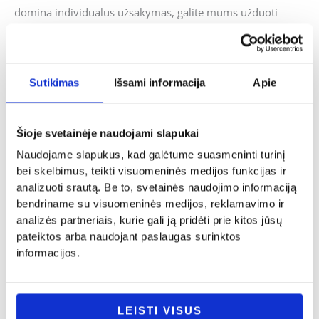
domina individualus užsakymas, galite mums užduoti
klausimus ir mes pasistengsime kuo skubiau į juos
atsakyti.
Sutikimas
Išsami informacija
Apie
Panašūs produktai
Šioje svetainėje naudojami slapukai
Original
Current
-41%
Naudojame slapukus, kad galėtume suasmeninti turinį
price
price
was:
is:
bei skelbimus, teikti visuomeninės medijos funkcijas ir
32.00€.
19.00€.
analizuoti srautą. Be to, svetainės naudojimo informaciją
bendriname su visuomeninės medijos, reklamavimo ir
analizės partneriais, kurie gali ją pridėti prie kitos jūsų
pateiktos arba naudojant paslaugas surinktos
informacijos.
Krikštynos
Krikštynos
LEISTI VISUS
Medinė dėžutė „Tegul lydi angelas
Balta suknelė su rankine