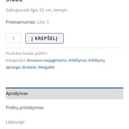
Galvajuostė ilgis 32 cm, tampri.
Prieinamumas:
Liko 3
Į KREPŠELĮ
Produkto kodas:
pl200-1
Kategorijos:
Dovanos naujagimiams
,
Krikštynos
,
Krikštynų
apranga, skraistės
,
Mergaitei
Aprašymas
Prekių pristatymas:
Lietuvoje: