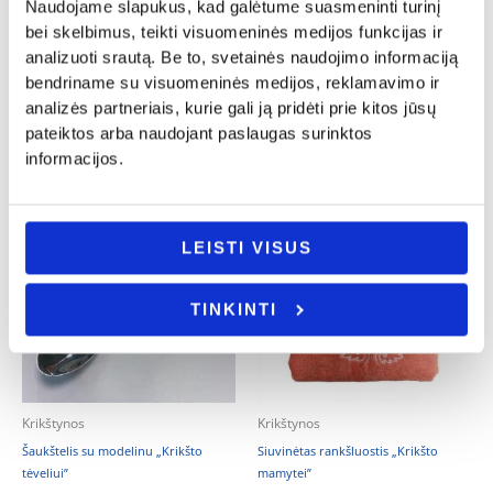
Naudojame slapukus, kad galėtume suasmeninti turinį
Kostiumėlis berniukui „Kristupas”
Kepurė „Nerealus krikšto tėtis”
bei skelbimus, teikti visuomeninės medijos funkcijas ir
22.00
€
9.00
€
analizuoti srautą. Be to, svetainės naudojimo informaciją
bendriname su visuomeninės medijos, reklamavimo ir
- PASIRINKITE
Į KREPŠELĮ
VARIANTĄ
analizės partneriais, kurie gali ją pridėti prie kitos jūsų
pateiktos arba naudojant paslaugas surinktos
informacijos.
LEISTI VISUS
TINKINTI
Krikštynos
Krikštynos
Šaukštelis su modelinu „Krikšto
Siuvinėtas rankšluostis „Krikšto
tėveliui”
mamytei”