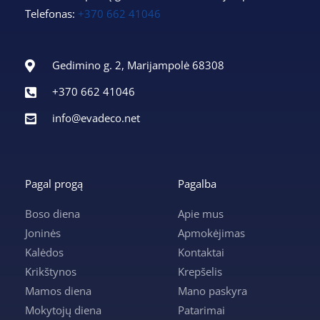
Telefonas:
+370 662 41046
Gedimino g. 2, Marijampolė 68308
+370 662 41046
info@evadeco.net
Pagal progą
Pagalba
Boso diena
Apie mus
Joninės
Apmokėjimas
Kalėdos
Kontaktai
Krikštynos
Krepšelis
Mamos diena
Mano paskyra
Mokytojų diena
Patarimai