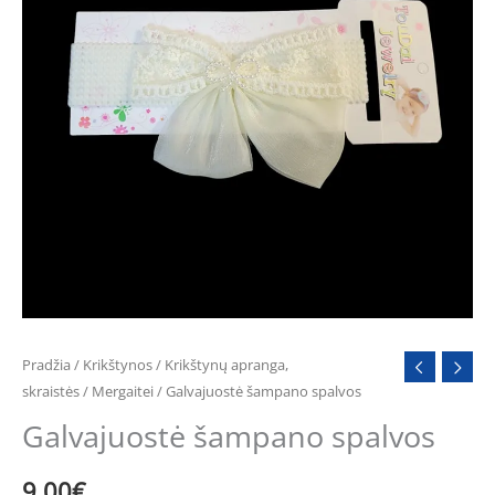
Pradžia
/
Krikštynos
/
Krikštynų apranga,
skraistės
/
Mergaitei
/ Galvajuostė šampano spalvos
Galvajuostė šampano spalvos
9.00
€