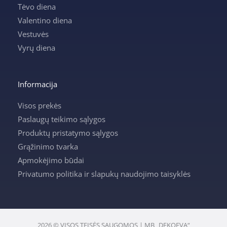
Tėvo diena
Valentino diena
Vestuvės
Vyrų diena
Informacija
Visos prekės
Paslaugų teikimo sąlygos
Produktų pristatymo sąlygos
Grąžinimo tvarka
Apmokėjimo būdai
Privatumo politika ir slapukų naudojimo taisyklės
2026 © VISOS TEISĖS SAUGOMOS | MB „DEKOEVA“