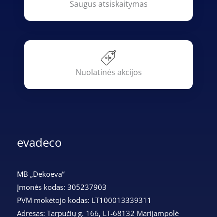
Saugus atsiskaitymas
Nuolatinės akcijos
evadeco
MB „Dekoeva“
Įmonės kodas: 305237903
PVM mokėtojo kodas: LT100013339311
Adresas: Tarpučių g. 166, LT-68132 Marijampolė