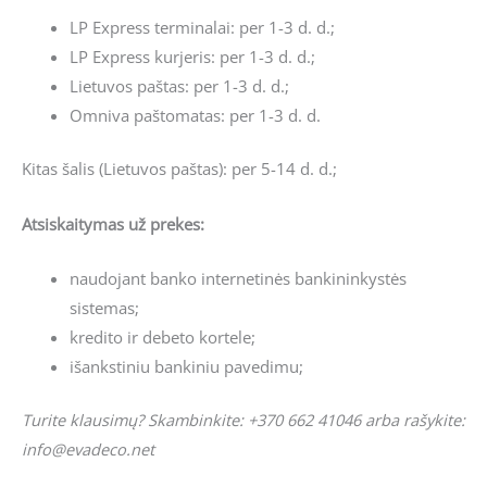
LP Express terminalai: per 1-3 d. d.;
LP Express kurjeris: per 1-3 d. d.;
Lietuvos paštas: per 1-3 d. d.;
Omniva paštomatas: per 1-3 d. d.
Kitas šalis (Lietuvos paštas): per 5-14 d. d.;
Atsiskaitymas už prekes:
naudojant banko internetinės bankininkystės
sistemas;
kredito ir debeto kortele;
išankstiniu bankiniu pavedimu;
Turite klausimų? Skambinkite: +370 662 41046 arba rašykite:
info@evadeco.net