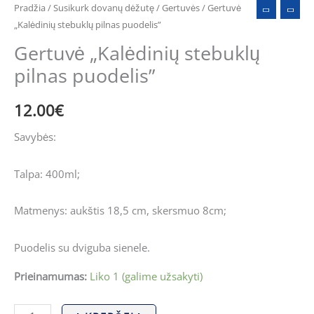
Pradžia
/
Susikurk dovanų dėžutę
/
Gertuvės
/ Gertuvė
„Kalėdinių stebuklų pilnas puodelis”
Gertuvė „Kalėdinių stebuklų
pilnas puodelis”
12.00
€
Savybės:
Talpa: 400ml;
Matmenys: aukštis 18,5 cm, skersmuo 8cm;
Puodelis su dviguba sienele.
Prieinamumas:
Liko 1 (galime užsakyti)