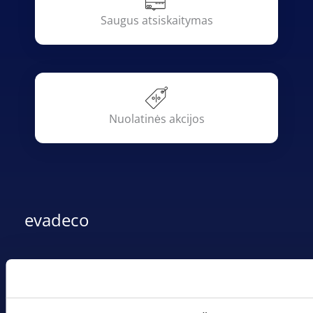
Saugus atsiskaitymas
Nuolatinės akcijos
evadeco
MB „Dekoeva“
Įmonės kodas: 305237903
PVM mokėtojo kodas: LT100013339311