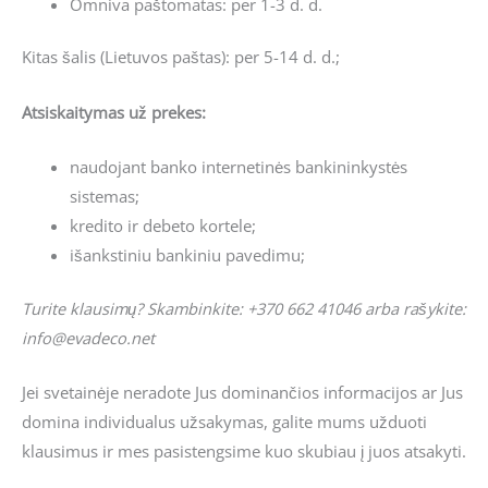
Omniva paštomatas: per 1-3 d. d.
Kitas šalis (Lietuvos paštas): per 5-14 d. d.;
Atsiskaitymas už prekes:
naudojant banko internetinės bankininkystės
sistemas;
kredito ir debeto kortele;
išankstiniu bankiniu pavedimu;
Turite klausimų? Skambinkite: +370 662 41046 arba rašykite:
info@evadeco.net
Jei svetainėje neradote Jus dominančios informacijos ar Jus
domina individualus užsakymas, galite mums užduoti
klausimus ir mes pasistengsime kuo skubiau į juos atsakyti.