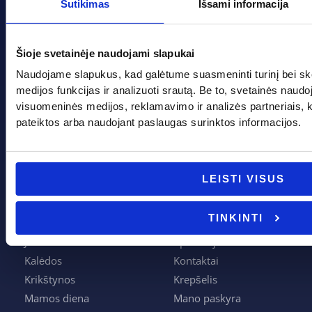
Sutikimas
Išsami informacija
Adresas: Tarpučių g. 166, LT-68132 Marijampolė
Telefonas:
+370 662 41046
Šioje svetainėje naudojami slapukai
Naudojame slapukus, kad galėtume suasmeninti turinį bei sk
Gedimino g. 2, Marijampolė 68308
medijos funkcijas ir analizuoti srautą. Be to, svetainės naud
+370 662 41046
visuomeninės medijos, reklamavimo ir analizės partneriais, kuri
pateiktos arba naudojant paslaugas surinktos informacijos.
info@evadeco.net
LEISTI VISUS
Pagal progą
Pagalba
TINKINTI
Boso diena
Apie mus
Joninės
Apmokėjimas
Kalėdos
Kontaktai
Krikštynos
Krepšelis
Mamos diena
Mano paskyra