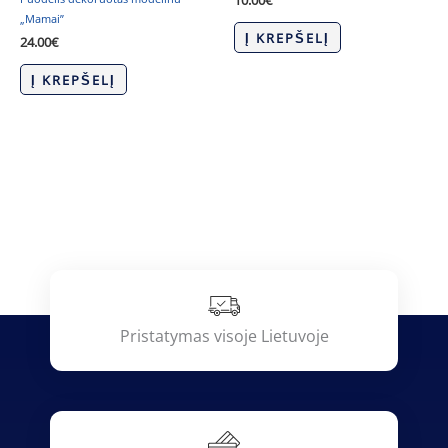
10.00
€
„Mamai”
Į KREPŠELĮ
24.00
€
Į KREPŠELĮ
Pristatymas visoje Lietuvoje