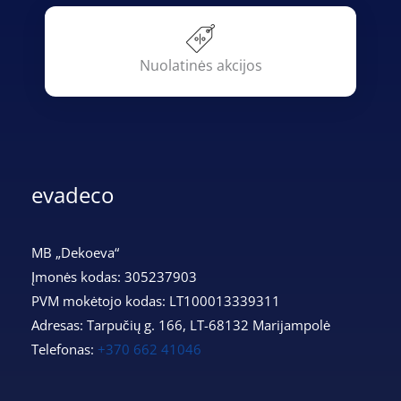
Nuolatinės akcijos
evadeco
MB „Dekoeva“
Įmonės kodas: 305237903
PVM mokėtojo kodas: LT100013339311
Adresas: Tarpučių g. 166, LT-68132 Marijampolė
Telefonas:
+370 662 41046