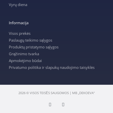
Vyrų diena
Informacija
Visos prekės
Paslaugų teikimo sąlygos
Produktų pristatymo sąlygos
Grąžinimo tvarka
Apmokėjimo būdai
Privatumo politika ir slapukų naudojimo taisyklės
2026 © VISOS TEISĖS SAUGOMOS | MB „DEKOEVA“
F
I
a
n