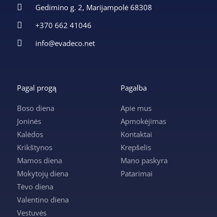
Gedimino g. 2, Marijampolė 68308
+370 662 41046
info@evadeco.net
Pagal progą
Pagalba
Boso diena
Apie mus
Joninės
Apmokėjimas
Kalėdos
Kontaktai
Krikštynos
Krepšelis
Mamos diena
Mano paskyra
Mokytojų diena
Patarimai
Tėvo diena
Valentino diena
Vestuvės