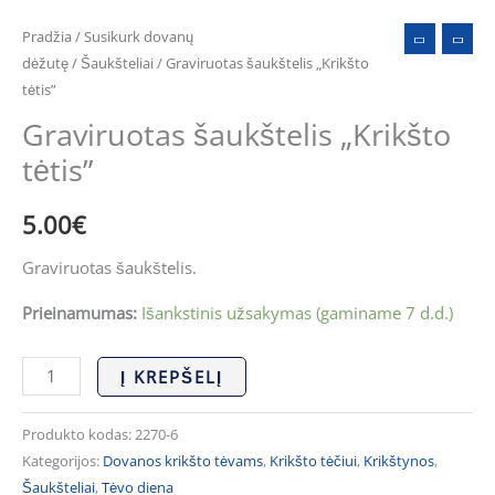
Pradžia
/
Susikurk dovanų
dėžutę
/
Šaukšteliai
/ Graviruotas šaukštelis „Krikšto
tėtis”
Graviruotas šaukštelis „Krikšto
tėtis”
5.00
€
Graviruotas šaukštelis.
Prieinamumas:
Išankstinis užsakymas (gaminame 7 d.d.)
Į KREPŠELĮ
Produkto kodas:
2270-6
Kategorijos:
Dovanos krikšto tėvams
,
Krikšto tėčiui
,
Krikštynos
,
Šaukšteliai
,
Tėvo diena