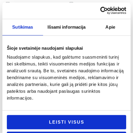
Krikštynos
Tėvo diena
Sutikimas
Išsami informacija
Apie
Puodelis „Krikšto tėčio”
Knygos skirtukas „Geriausias senelis”
12.00
€
8.00
€
Į KREPŠELĮ
- PASIRINKITE
Šioje svetainėje naudojami slapukai
VARIANTĄ
Naudojame slapukus, kad galėtume suasmeninti turinį
bei skelbimus, teikti visuomeninės medijos funkcijas ir
analizuoti srautą. Be to, svetainės naudojimo informaciją
bendriname su visuomeninės medijos, reklamavimo ir
analizės partneriais, kurie gali ją pridėti prie kitos jūsų
Vestuvės
pateiktos arba naudojant paslaugas surinktos
Tėvo diena
Padėka „Mielas Tėveli”
informacijos.
Raktų pakabukas „Tėtis namų
12.00
€
karalius”
Į KREPŠELĮ
5.00
€
LEISTI VISUS
Į KREPŠELĮ