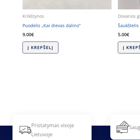
Krikštynos
Dovanos g
Puodelis „Kai dievas dalino”
Šaukštelis
9.00
€
5.00
€
Į KREPŠELĮ
Į KREP
Pristatymas visoje
Saug
Lietuvoje