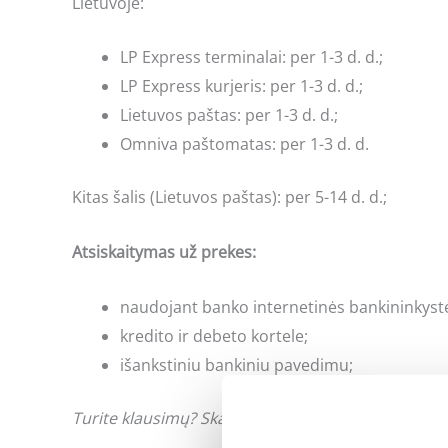
Lietuvoje:
LP Express terminalai: per 1-3 d. d.;
LP Express kurjeris: per 1-3 d. d.;
Lietuvos paštas: per 1-3 d. d.;
Omniva paštomatas: per 1-3 d. d.
Kitas šalis (Lietuvos paštas): per 5-14 d. d.;
Atsiskaitymas už prekes:
naudojant banko internetinės bankininkyst
kredito ir debeto kortele;
išankstiniu bankiniu pavedimu;
Turite klausimų? Skambinkite: +370 662 41046 arb