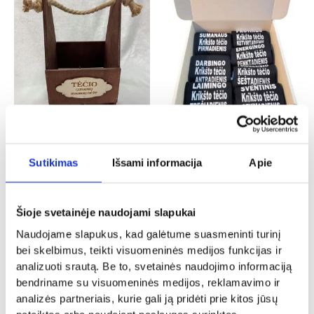
Tėvo diena
Krikštynos
Kojinių rinkinys „Šauniausio krikšto
Dėžė alui „Tėčio įrankių dėžė”
Sutikimas
Išsami informacija
Apie
tėčio”
16.00
€
25.00
€
Į KREPŠELĮ
- PASIRINKITE
Šioje svetainėje naudojami slapukai
VARIANTĄ
Naudojame slapukus, kad galėtume suasmeninti turinį
bei skelbimus, teikti visuomeninės medijos funkcijas ir
analizuoti srautą. Be to, svetainės naudojimo informaciją
bendriname su visuomeninės medijos, reklamavimo ir
analizės partneriais, kurie gali ją pridėti prie kitos jūsų