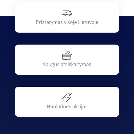
Pristatymas visoje Lietuvoje
Saugus atsiskaitymas
Nuolatinės akcijos