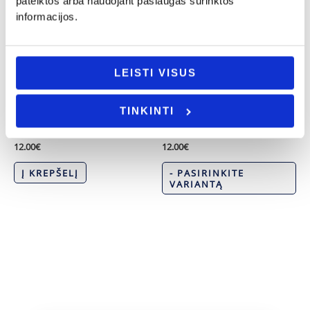
pateiktos arba naudojant paslaugas surinktos
informacijos.
LEISTI VISUS
Krikštynos
Šaukšteliai
TINKINTI
Puodelis „Krikšto tėčio”
Šaukštelis su modelinu „Senelio”
12.00
€
12.00
€
Į KREPŠELĮ
- PASIRINKITE
VARIANTĄ