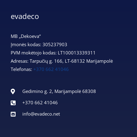
evadeco
MB „Dekoeva“
Įmonės kodas: 305237903
PVM mokėtojo kodas: LT100013339311
Adresas: Tarpučių g. 166, LT-68132 Marijampolė
Telefonas:
+370 662 41046
Gedimino g. 2, Marijampolė 68308
+370 662 41046
info@evadeco.net