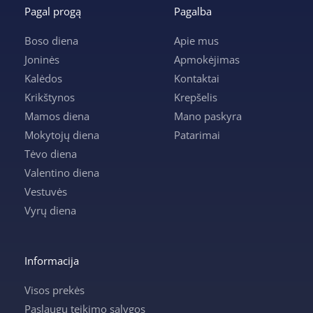
Pagal progą
Pagalba
Boso diena
Apie mus
Joninės
Apmokėjimas
Kalėdos
Kontaktai
Krikštynos
Krepšelis
Mamos diena
Mano paskyra
Mokytojų diena
Patarimai
Tėvo diena
Valentino diena
Vestuvės
Vyrų diena
Informacija
Visos prekės
Paslaugų teikimo sąlygos