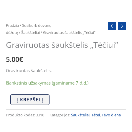
Pradžia
/
Susikurk dovanų
dėžutę
/
Šaukšteliai
/ Graviruotas šaukštelis „Tėčiui”
Graviruotas šaukštelis „Tėčiui”
5.00
€
Graviruotas šaukštelis.
Išankstinis užsakymas (gaminame 7 d.d.)
Į KREPŠELĮ
Produkto kodas:
3316
Kategorijos:
Šaukšteliai
,
Tėtei
,
Tėvo diena