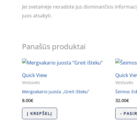
Jei svetainėje neradote Jus dominančios informac
juos atsakyti.
Panašūs produktai
Quick View
Quick Vi
Vestuvės
Vestuvės
Mergvakario juosta „Greit išteku”
Šeimos žid
8.00
€
32.00
€
Į KREPŠELĮ
- PASI