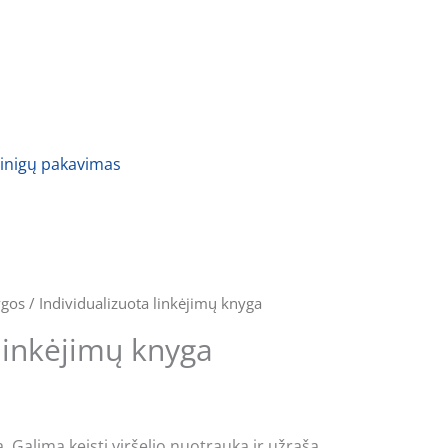
inigų pakavimas
ygos
/ Individualizuota linkėjimų knyga
 linkėjimų knyga
. Galima keisti viršelio nuotrauką ir užrašą.