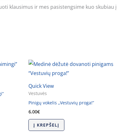
uoti klausimus ir mes pasistengsime kuo skubiau į
Quick View
Vestuvės
i”
Pinigų vokelis „Vestuvių proga!”
6.00
€
Į KREPŠELĮ