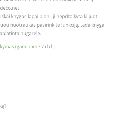
adeco.net
kai knygos lapai ploni, ji nepritaikyta klijuoti
juoti nuotraukas pasirinkite funkciją, tada knyga
raplatinta nugarėle.
akymas (gaminame 7 d.d.)
uką?