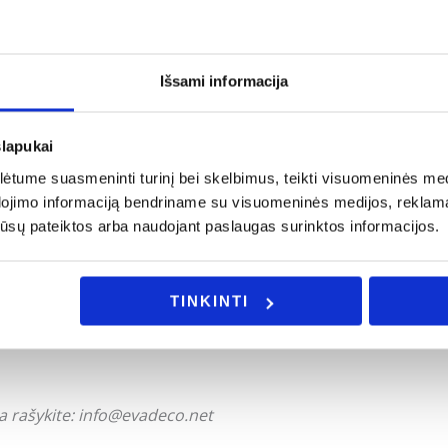
Išsami informacija
slapukai
tume suasmeninti turinį bei skelbimus, teikti visuomeninės medij
dojimo informaciją bendriname su visuomeninės medijos, reklamav
os jūsų pateiktos arba naudojant paslaugas surinktos informacijos.
TINKINTI
ės sistemas;
a rašykite: info@evadeco.net