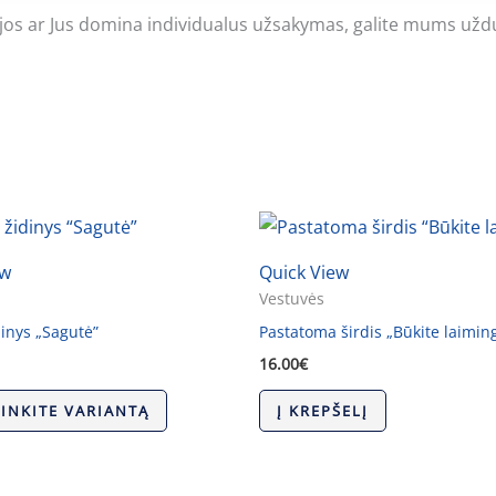
ijos ar Jus domina individualus užsakymas, galite mums užd
ew
Quick View
Vestuvės
inys „Sagutė”
Pastatoma širdis „Būkite laiming
16.00
€
RINKITE VARIANTĄ
Į KREPŠELĮ