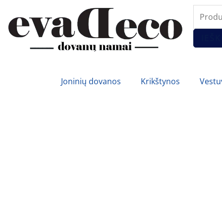
Pereiti
Produc
prie
search
turinio
IEŠK
Joninių dovanos
Krikštynos
Vestu