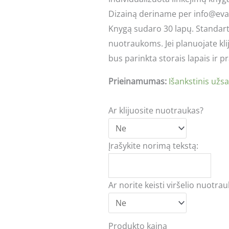
Dizainą deriname per info@ev
Knygą sudaro 30 lapų. Standartiš
nuotraukoms. Jei planuojate kli
bus parinkta storais lapais ir p
Prieinamumas:
Išankstinis užs
Ar klijuosite nuotraukas?
Įrašykite norimą tekstą:
Ar norite keisti viršelio nuotra
Produkto kaina