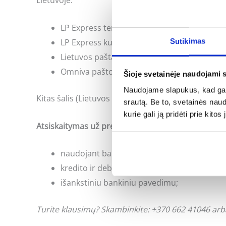
Lietuvoje:
LP Express terminalai: per 1-3 d. d.;
Sutikimas
LP Express kurjeris: per 1-3 d. d.;
Lietuvos paštas: per 1-3 d. d.;
Omniva paštomatas: per 1-3 d. d.
Šioje svetainėje naudojami 
Naudojame slapukus, kad galė
Kitas šalis (Lietuvos paštas): per 5-14 d. d.;
srautą. Be to, svetainės nau
kurie gali ją pridėti prie kit
Atsiskaitymas už prekes:
naudojant banko internetinės bankininkyst
kredito ir debeto kortele;
išankstiniu bankiniu pavedimu;
Turite klausimų? Skambinkite: +370 662 41046 arb