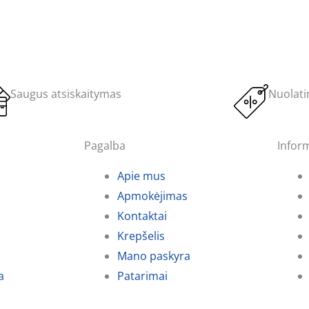
Saugus atsiskaitymas
Nuolati
Pagalba
Infor
Apie mus
Apmokėjimas
Kontaktai
Krepšelis
Mano paskyra
a
Patarimai