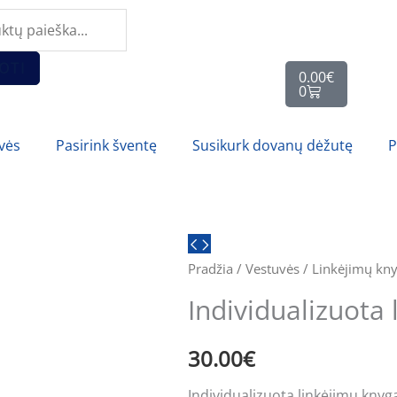
ts
Cart
OTI
0.00
€
0
vės
Pasirink šventę
Susikurk dovanų dėžutę
P
produkto
kiekis:
Pradžia
/
Vestuvės
/
Linkėjimų kn
Individualizuota
Individualizuota
linkėjimų
knyga
30.00
€
Individualizuota linkėjimų knyga