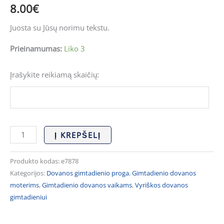
8.00
€
Juosta su Jūsų norimu tekstu.
Prieinamumas:
Liko 3
Įrašykite reikiamą skaičių:
Į KREPŠELĮ
Produkto kodas:
e7878
Kategorijos:
Dovanos gimtadienio proga
,
Gimtadienio dovanos
moterims
,
Gimtadienio dovanos vaikams
,
Vyriškos dovanos
gimtadieniui