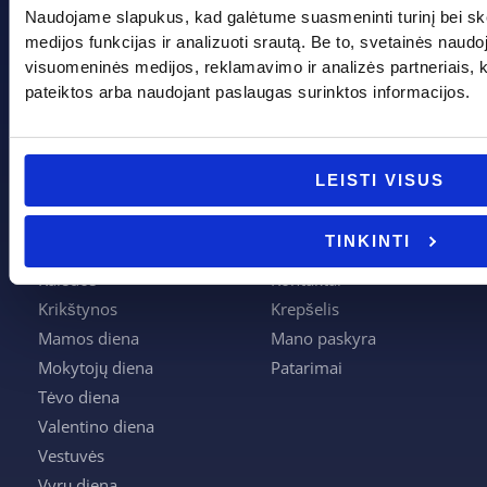
Naudojame slapukus, kad galėtume suasmeninti turinį bei sk
+370 662 41046
medijos funkcijas ir analizuoti srautą. Be to, svetainės naud
visuomeninės medijos, reklamavimo ir analizės partneriais, kuri
info@evadeco.net
pateiktos arba naudojant paslaugas surinktos informacijos.
Pagal progą
Pagalba
LEISTI VISUS
Boso diena
Apie mus
TINKINTI
Joninės
Apmokėjimas
Kalėdos
Kontaktai
Krikštynos
Krepšelis
Mamos diena
Mano paskyra
Mokytojų diena
Patarimai
Tėvo diena
Valentino diena
Vestuvės
Vyrų diena