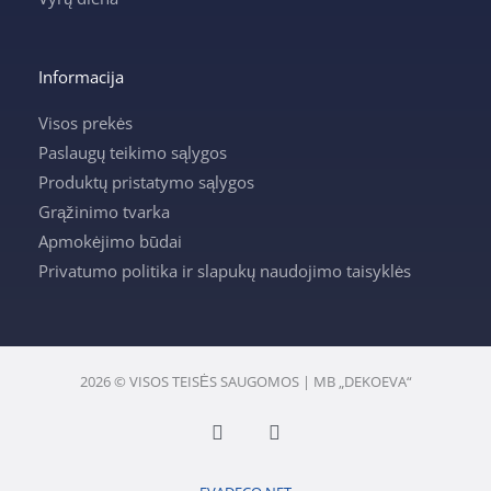
Informacija
Visos prekės
Paslaugų teikimo sąlygos
Produktų pristatymo sąlygos
Grąžinimo tvarka
Apmokėjimo būdai
Privatumo politika ir slapukų naudojimo taisyklės
2026 © VISOS TEISĖS SAUGOMOS | MB „DEKOEVA“
F
I
a
n
c
s
e
t