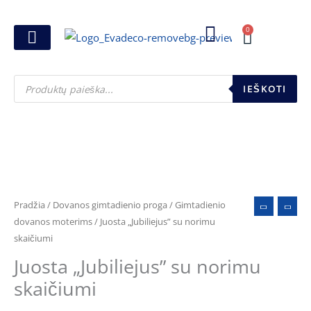
Pereiti
prie
0
Cart
turinio
Joninių dovanos
Pasirink šventę
Susikurk dovanų dėžutę
Pinigų pakavimas
Products
search
IEŠKOTI
produkto
kiekis:
Juosta
Pradžia
/
Dovanos gimtadienio proga
/
Gimtadienio
"Jubiliejus"
dovanos moterims
/ Juosta „Jubiliejus” su norimu
skaičiumi
su
norimu
Juosta „Jubiliejus” su norimu
skaičiumi
skaičiumi