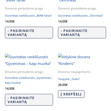
Dovanos gimtadienio proga
Dovanos gimtadienio proga
Siuvinėtas rankšluostis „BMW fanas”
Siuvinėtas rankšluostis „Ūkininkas”
14.00
€
14.00
€
- PASIRINKITE
- PASIRINKITE
VARIANTĄ
VARIANTĄ
Dovanos gimtadienio proga
Dovanos naujagimiams
Siuvinėtas rankšluostis „Gyvenimas –
Taupyklė „Zuikis”
kaip muzika”
26.00
€
14.00
€
Į KREPŠELĮ
- PASIRINKITE
VARIANTĄ