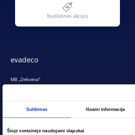
Nuolatinės akcijos
evadeco
MB „Dekoeva“
Įmonės kodas: 305237903
PVM mokėtojo kodas: LT100013339311
Adresas: Tarpučių g. 166, LT-68132 Marijampolė
Sutikimas
Išsami informacija
Telefonas:
+370 662 41046
Šioje svetainėje naudojami slapukai
Gedimino g. 2, Marijampolė 68308