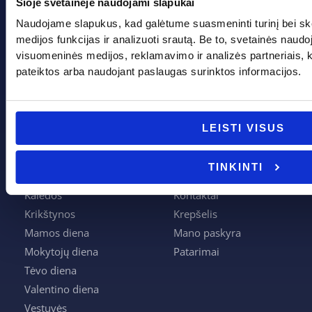
Šioje svetainėje naudojami slapukai
Gedimino g. 2, Marijampolė 68308
Naudojame slapukus, kad galėtume suasmeninti turinį bei sk
+370 662 41046
medijos funkcijas ir analizuoti srautą. Be to, svetainės naud
visuomeninės medijos, reklamavimo ir analizės partneriais, kuri
info@evadeco.net
pateiktos arba naudojant paslaugas surinktos informacijos.
Pagal progą
Pagalba
LEISTI VISUS
Boso diena
Apie mus
TINKINTI
Joninės
Apmokėjimas
Kalėdos
Kontaktai
Krikštynos
Krepšelis
Mamos diena
Mano paskyra
Mokytojų diena
Patarimai
Tėvo diena
Valentino diena
Vestuvės