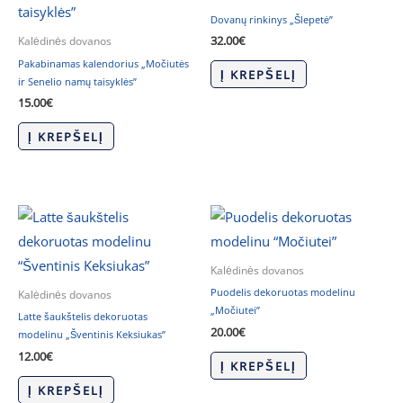
Dovanų rinkinys „Šlepetė”
32.00
€
Kalėdinės dovanos
Pakabinamas kalendorius „Močiutės
Į KREPŠELĮ
ir Senelio namų taisyklės”
15.00
€
Į KREPŠELĮ
Kalėdinės dovanos
Puodelis dekoruotas modelinu
Kalėdinės dovanos
„Močiutei”
Latte šaukštelis dekoruotas
20.00
€
modelinu „Šventinis Keksiukas”
12.00
€
Į KREPŠELĮ
Į KREPŠELĮ