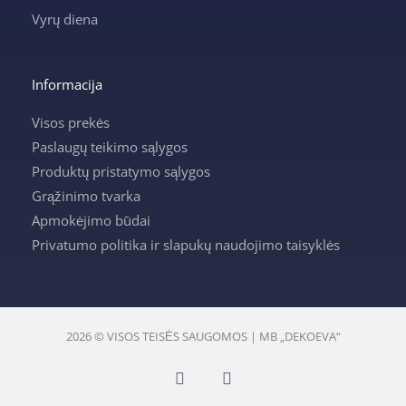
Vyrų diena
Informacija
Visos prekės
Paslaugų teikimo sąlygos
Produktų pristatymo sąlygos
Grąžinimo tvarka
Apmokėjimo būdai
Privatumo politika ir slapukų naudojimo taisyklės
2026 © VISOS TEISĖS SAUGOMOS | MB „DEKOEVA“
F
I
a
n