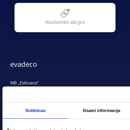
Nuolatinės akcijos
evadeco
MB „Dekoeva“
Įmonės kodas: 305237903
PVM mokėtojo kodas: LT100013339311
Adresas: Tarpučių g. 166, LT-68132 Marijampolė
Sutikimas
Išsami informacija
Telefonas:
+370 662 41046