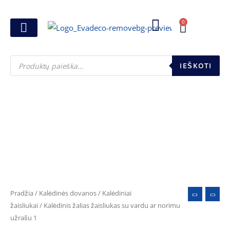
Pereiti
prie
0
Cart
turinio
Joninių dovanos
Pasirink šventę
Susikurk dovanų dėžutę
Pinigų pakavimas
Products
search
IEŠKOTI
produkto
kiekis:
Kalėdinis
žalias
žaisliukas
su
Pradžia
/
Kalėdinės dovanos
/
Kalėdiniai
vardu
žaisliukai
/ Kalėdinis žalias žaisliukas su vardu ar norimu
užrašu 1
ar