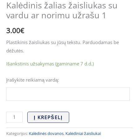
norimu
Kalėdinis žalias žaisliukas su
užrašu
vardu ar norimu užrašu 1
1
3.00
€
Plastikinis žaisliukas su jūsų tekstu. Parduodamas be
dėžutės.
Išankstinis užsakymas (gaminame 7 d.d.)
Įrašykite reikiamą vardą:
Į KREPŠELĮ
Kategorijos:
Kalėdinės dovanos
,
Kalėdiniai žaisliukai