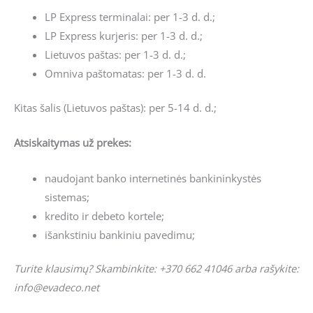
LP Express terminalai: per 1-3 d. d.;
LP Express kurjeris: per 1-3 d. d.;
Lietuvos paštas: per 1-3 d. d.;
Omniva paštomatas: per 1-3 d. d.
Kitas šalis (Lietuvos paštas): per 5-14 d. d.;
Atsiskaitymas už prekes:
naudojant banko internetinės bankininkystės
sistemas;
kredito ir debeto kortele;
išankstiniu bankiniu pavedimu;
Turite klausimų? Skambinkite: +370 662 41046 arba rašykite:
info@evadeco.net