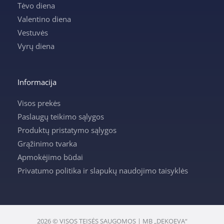
Tėvo diena
Valentino diena
Vestuvės
Vyrų diena
Informacija
Visos prekės
Paslaugų teikimo sąlygos
Produktų pristatymo sąlygos
Grąžinimo tvarka
Apmokėjimo būdai
Privatumo politika ir slapukų naudojimo taisyklės
2026 © VISOS TEISĖS SAUGOMOS | MB „DEKOEVA“