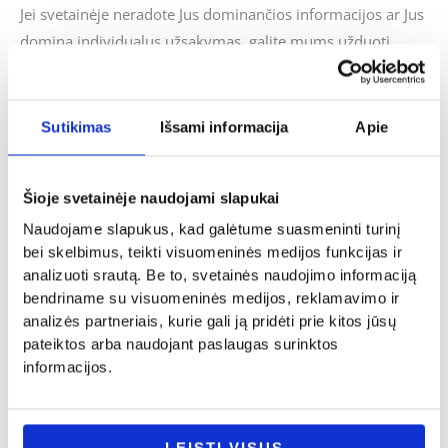
Jei svetainėje neradote Jus dominančios informacijos ar Jus
domina individualus užsakymas, galite mums užduoti
klausimus ir mes pasistengsime kuo skubiau į juos
atsakyti.
Sutikimas
Išsami informacija
Apie
Panašūs produktai
Šioje svetainėje naudojami slapukai
Naudojame slapukus, kad galėtume suasmeninti turinį
bei skelbimus, teikti visuomeninės medijos funkcijas ir
analizuoti srautą. Be to, svetainės naudojimo informaciją
bendriname su visuomeninės medijos, reklamavimo ir
analizės partneriais, kurie gali ją pridėti prie kitos jūsų
pateiktos arba naudojant paslaugas surinktos
informacijos.
Kalėdinės dovanos
Kalėdinės dovanos
LEISTI VISUS