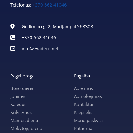
Telefonas:
+370 662 41046
Gedimino g. 2, Marijampolė 68308
+370 662 41046
info@evadeco.net
Pagal progą
Pagalba
Boso diena
Apie mus
Joninės
Apmokėjimas
Kalėdos
Kontaktai
Krikštynos
Krepšelis
Mamos diena
Mano paskyra
Mokytojų diena
Patarimai