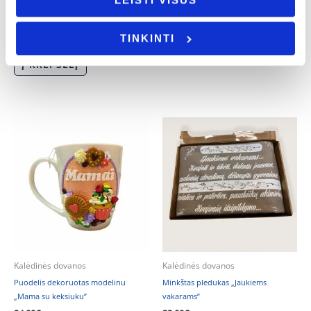
Pakabinamas kalendorius „Namų
Padėkliukas puodeliui „Ornamentai”
taisyklės”
1.50
€
TINKINTI
15.00
€
Į KREPŠELĮ
Į KREPŠELĮ
Kalėdinės dovanos
Kalėdinės dovanos
Puodelis dekoruotas modelinu
Minkštas pledukas „Jaukiems
„Mama su keksiuku”
vakarams”