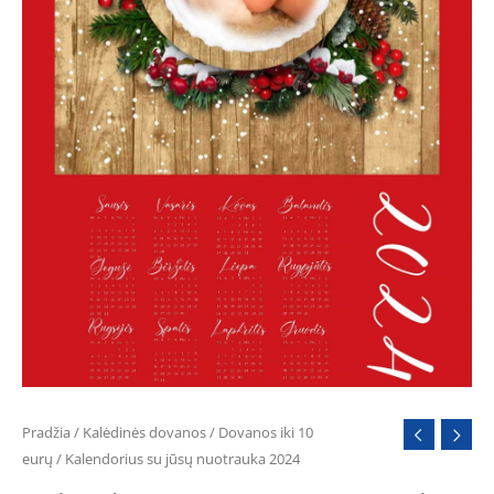
Pradžia
/
Kalėdinės dovanos
/
Dovanos iki 10
eurų
/ Kalendorius su jūsų nuotrauka 2024