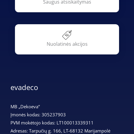
Saugus atsiskaitymas
Nuolatinės akcijos
evadeco
MB „Dekoeva“
Įmonės kodas: 305237903
PVM mokėtojo kodas: LT100013339311
Adresas: Tarpučių g. 166, LT-68132 Marijampolė