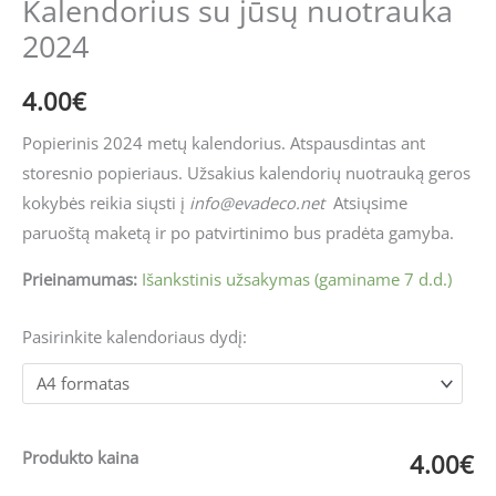
Kalendorius su jūsų nuotrauka
2024
4.00
€
Popierinis 2024 metų kalendorius. Atspausdintas ant
storesnio popieriaus. Užsakius kalendorių nuotrauką geros
kokybės reikia siųsti į
info@evadeco.net
Atsiųsime
paruoštą maketą ir po patvirtinimo bus pradėta gamyba.
Prieinamumas:
Išankstinis užsakymas (gaminame 7 d.d.)
Pasirinkite kalendoriaus dydį:
Produkto kaina
4.00€