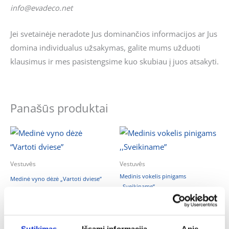
info@evadeco.net
Jei svetainėje neradote Jus dominančios informacijos ar Jus
domina individualus užsakymas, galite mums užduoti
klausimus ir mes pasistengsime kuo skubiau į juos atsakyti.
Panašūs produktai
Vestuvės
Vestuvės
Medinis vokelis pinigams
Medinė vyno dėzė „Vartoti dviese”
,,Sveikiname”
15.00
€
5.00
€
Į KREPŠELĮ
Į KREPŠELĮ
Sutikimas
Išsami informacija
Apie