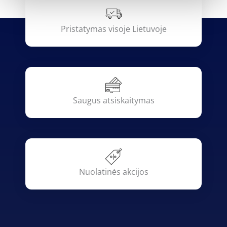
Pristatymas visoje Lietuvoje
Saugus atsiskaitymas
Nuolatinės akcijos