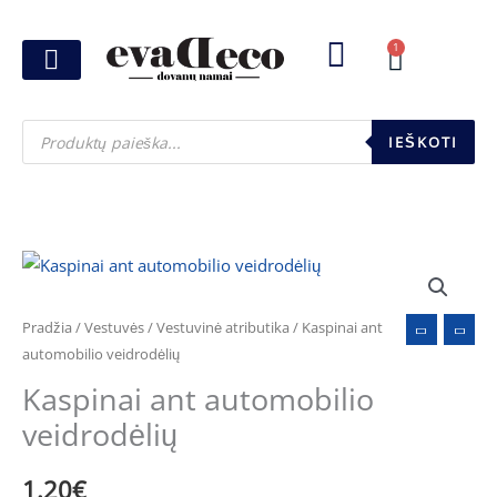
Pereiti
prie
1
Cart
turinio
Joninių dovanos
Pasirink šventę
Susikurk dovanų dėžutę
Pinigų pakavimas
Products
search
IEŠKOTI
produkto
kiekis:
Kaspinai
Pradžia
/
Vestuvės
/
Vestuvinė atributika
/ Kaspinai ant
ant
automobilio veidrodėlių
automobilio
Kaspinai ant automobilio
veidrodėlių
veidrodėlių
1.20
€