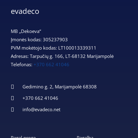
evadeco
MB „Dekoeva“
Įmonės kodas: 305237903
PVM mokėtojo kodas: LT100013339311
Adresas: Tarpučių g. 166, LT-68132 Marijampolė
Telefonas:
+370 662 41046
Gedimino g. 2, Marijampolė 68308
+370 662 41046
info@evadeco.net
Pagal progą
Pagalba