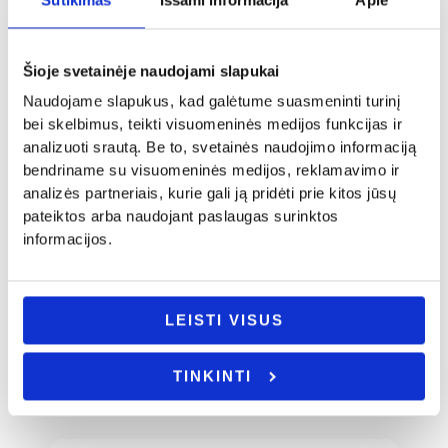
Šioje svetainėje naudojami slapukai
Naudojame slapukus, kad galėtume suasmeninti turinį
bei skelbimus, teikti visuomeninės medijos funkcijas ir
Vestuvės
Vestuvės
analizuoti srautą. Be to, svetainės naudojimo informaciją
Minkštas pledukas su jūsų norimu
Puodeliai „Vyrui ir žmonai”
bendriname su visuomeninės medijos, reklamavimo ir
užrašu
10.00
€
analizės partneriais, kurie gali ją pridėti prie kitos jūsų
28.00
€
pateiktos arba naudojant paslaugas surinktos
- PASIRINKITE
- PASIRINKITE
VARIANTĄ
informacijos.
VARIANTĄ
LEISTI VISUS
TINKINTI