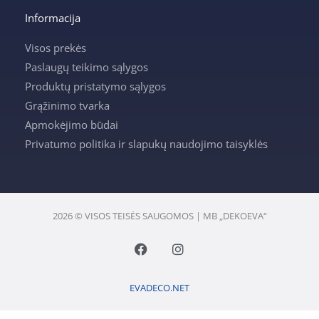
Informacija
Visos prekės
Paslaugų teikimo sąlygos
Produktų pristatymo sąlygos
Grąžinimo tvarka
Apmokėjimo būdai
Privatumo politika ir slapukų naudojimo taisyklės
2026 © VISOS TEISĖS SAUGOMOS | MB „DEKOEVA“
F
I
a
n
c
s
e
t
EVADECO.NET
b
a
o
g