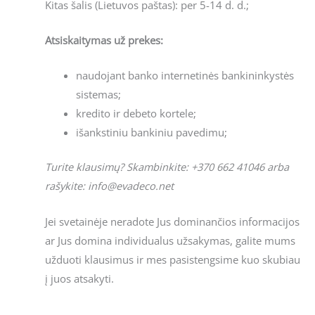
Kitas šalis (Lietuvos paštas): per 5-14 d. d.;
Atsiskaitymas už prekes:
naudojant banko internetinės bankininkystės
sistemas;
kredito ir debeto kortele;
išankstiniu bankiniu pavedimu;
Turite klausimų? Skambinkite: +370 662 41046 arba
rašykite: info@evadeco.net
Jei svetainėje neradote Jus dominančios informacijos
ar Jus domina individualus užsakymas, galite mums
užduoti klausimus ir mes pasistengsime kuo skubiau
į juos atsakyti.