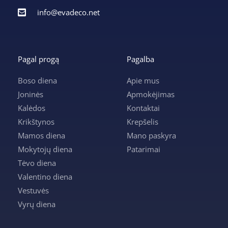
info@evadeco.net
Pagal progą
Pagalba
Boso diena
Apie mus
Joninės
Apmokėjimas
Kalėdos
Kontaktai
Krikštynos
Krepšelis
Mamos diena
Mano paskyra
Mokytojų diena
Patarimai
Tėvo diena
Valentino diena
Vestuvės
Vyrų diena