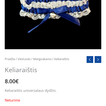
Pradžia
/
Vestuvės
/
Mergvakariui
/ Keliaraištis
Keliaraištis
8.00
€
Keliaraištis universalaus dydžio.
Neturime