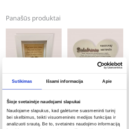
Panašūs produktai
Sutikimas
Išsami informacija
Apie
Vestuvės
Vestuvės
Rėmelis pinigams dovanoti
Pastatoma širdis „Sidabrinių
Šioje svetainėje naudojami slapukai
„Sveikinimai vestuvių proga”
vestuvių metinių proga”
13.00
€
16.00
€
Naudojame slapukus, kad galėtume suasmeninti turinį
bei skelbimus, teikti visuomeninės medijos funkcijas ir
Į KREPŠELĮ
Į KREPŠELĮ
analizuoti srautą. Be to, svetainės naudojimo informaciją