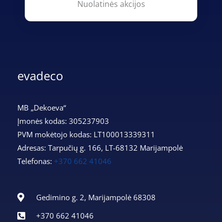
Nuolatinės akcijos
evadeco
MB „Dekoeva“
Įmonės kodas: 305237903
PVM mokėtojo kodas: LT100013339311
Adresas: Tarpučių g. 166, LT-68132 Marijampolė
Telefonas:
+370 662 41046
Gedimino g. 2, Marijampolė 68308
+370 662 41046