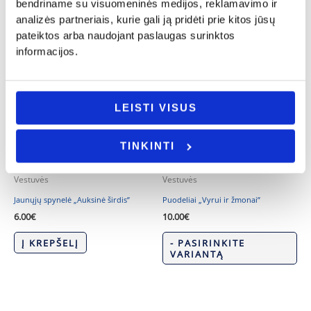
bendriname su visuomeninės medijos, reklamavimo ir
analizės partneriais, kurie gali ją pridėti prie kitos jūsų
pateiktos arba naudojant paslaugas surinktos
informacijos.
LEISTI VISUS
TINKINTI
Vestuvės
Vestuvės
Jaunųjų spynelė „Auksinė širdis”
Puodeliai „Vyrui ir žmonai”
6.00
€
10.00
€
Į KREPŠELĮ
- PASIRINKITE
VARIANTĄ