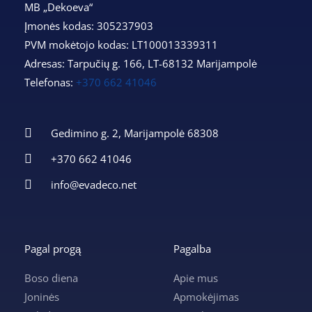
MB „Dekoeva“
Įmonės kodas: 305237903
PVM mokėtojo kodas: LT100013339311
Adresas: Tarpučių g. 166, LT-68132 Marijampolė
Telefonas:
+370 662 41046
Gedimino g. 2, Marijampolė 68308
+370 662 41046
info@evadeco.net
Pagal progą
Pagalba
Boso diena
Apie mus
Joninės
Apmokėjimas