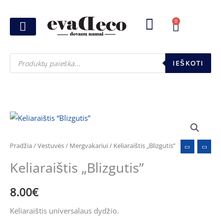
Pereiti
prie
0
Cart
turinio
Joninių dovanos
Pasirink šventę
Susikurk dovanų dėžutę
Pinigų pakavimas
Products
search
IEŠKOTI
produkto
kiekis:
Keliaraištis
Pradžia
/
Vestuvės
/
Mergvakariui
/ Keliaraištis „Blizgutis”
"Blizgutis''
Keliaraištis „Blizgutis”
8.00
€
Keliaraištis universalaus dydžio.