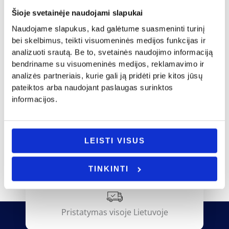
Vestuvės
Šioje svetainėje naudojami slapukai
Vestuvės
Šeimos židinys „Sagutė”
Naudojame slapukus, kad galėtume suasmeninti turinį
32.00
€
bei skelbimus, teikti visuomeninės medijos funkcijas ir
Smeigtukas į tortą „Meilė yra saldi”
analizuoti srautą. Be to, svetainės naudojimo informaciją
5.00
€
- PASIRINKITE
bendriname su visuomeninės medijos, reklamavimo ir
VARIANTĄ
- PASIRINKITE
analizės partneriais, kurie gali ją pridėti prie kitos jūsų
VARIANTĄ
pateiktos arba naudojant paslaugas surinktos
informacijos.
LEISTI VISUS
TINKINTI
Pristatymas visoje Lietuvoje