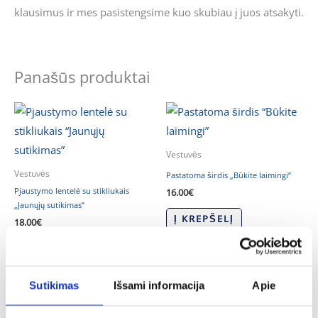
klausimus ir mes pasistengsime kuo skubiau į juos atsakyti.
Panašūs produktai
Vestuvės
Vestuvės
Pastatoma širdis „Būkite laimingi”
Pjaustymo lentelė su stikliukais
16.00
€
„Jaunųjų sutikimas”
Į KREPŠELĮ
18.00
€
Į KREPŠELĮ
Sutikimas
Išsami informacija
Apie