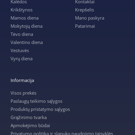
Kalėdos
Kontaktai
Krikštynos
Krepšelis
Mamos diena
Mano paskyra
Mokytojų diena
Patarimai
Tėvo diena
Valentino diena
Vestuvės
Vyrų diena
Informacija
Visos prekės
Paslaugų teikimo sąlygos
Produktų pristatymo sąlygos
Grąžinimo tvarka
Apmokėjimo būdai
Privatumo politika ir slapukų naudojimo taisyklės