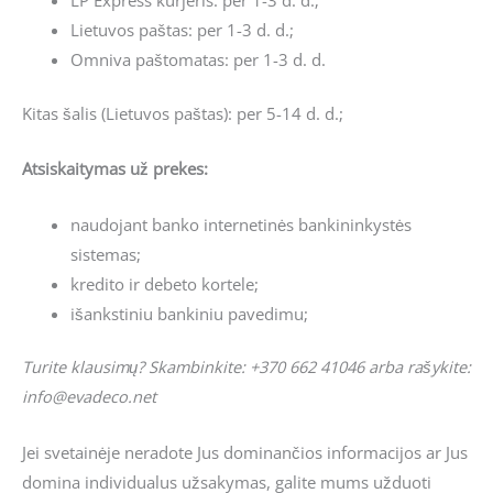
LP Express kurjeris: per 1-3 d. d.;
Lietuvos paštas: per 1-3 d. d.;
Omniva paštomatas: per 1-3 d. d.
Kitas šalis (Lietuvos paštas): per 5-14 d. d.;
Atsiskaitymas už prekes:
naudojant banko internetinės bankininkystės
sistemas;
kredito ir debeto kortele;
išankstiniu bankiniu pavedimu;
Turite klausimų? Skambinkite: +370 662 41046 arba rašykite:
info@evadeco.net
Jei svetainėje neradote Jus dominančios informacijos ar Jus
domina individualus užsakymas, galite mums užduoti