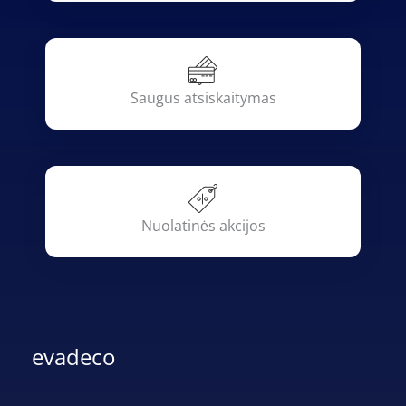
Saugus atsiskaitymas
Nuolatinės akcijos
evadeco