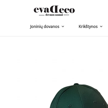
Pereiti
prie
turinio
Joninių dovanos
Krikštynos