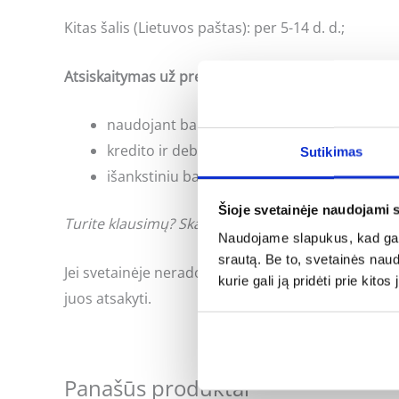
Kitas šalis (Lietuvos paštas): per 5-14 d. d.;
Atsiskaitymas už prekes:
naudojant banko internetinės bankininkyst
kredito ir debeto kortele;
Sutikimas
išankstiniu bankiniu pavedimu;
Šioje svetainėje naudojami 
Turite klausimų? Skambinkite: +370 662 41046 arb
Naudojame slapukus, kad galė
srautą. Be to, svetainės nau
Jei svetainėje neradote Jus dominančios informac
kurie gali ją pridėti prie kit
juos atsakyti.
Panašūs produktai