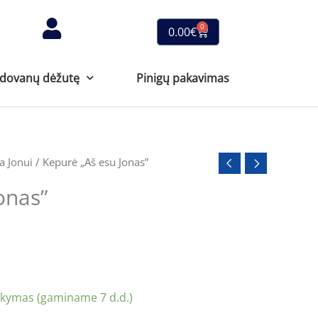
0
Cart
0.00
€
 dovanų dėžutę
Pinigų pakavimas
 Jonui
/ Kepurė „Aš esu Jonas”
onas”
akymas (gaminame 7 d.d.)