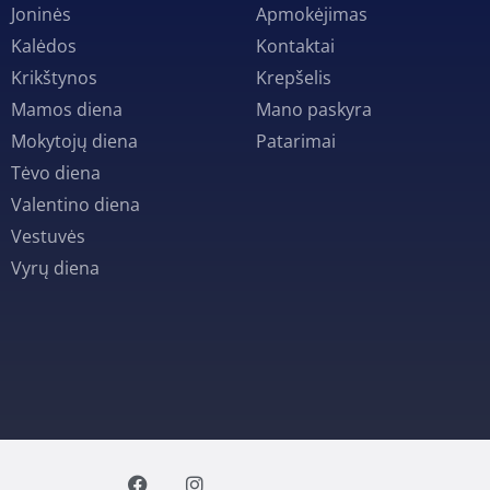
Joninės
Apmokėjimas
Kalėdos
Kontaktai
Krikštynos
Krepšelis
Mamos diena
Mano paskyra
Mokytojų diena
Patarimai
Tėvo diena
Valentino diena
Vestuvės
Vyrų diena
F
I