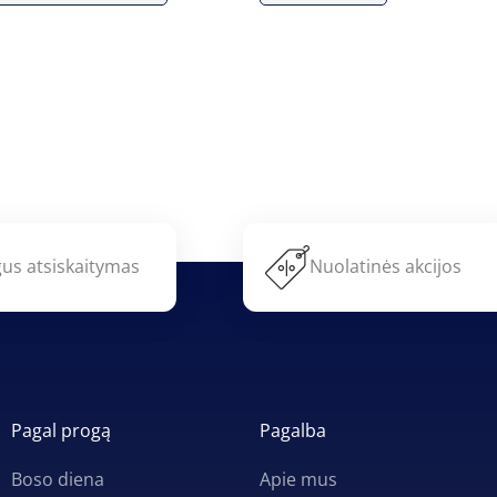
us atsiskaitymas
Nuolatinės akcijos
Pagal progą
Pagalba
Boso diena
Apie mus