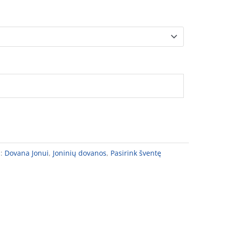
s:
Dovana Jonui
,
Joninių dovanos
,
Pasirink šventę