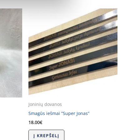
Joninių dovanos
Smagūs iešmai ”Super Jonas”
18.00
€
Į KREPŠELĮ