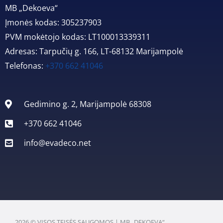
MB „Dekoeva“
Įmonės kodas: 305237903
PVM mokėtojo kodas: LT100013339311
Adresas: Tarpučių g. 166, LT-68132 Marijampolė
Telefonas:
+370 662 41046
Gedimino g. 2, Marijampolė 68308
+370 662 41046
info@evadeco.net
2026 © VISOS TEISĖS SAUGOMOS | MB „DEKOEVA“