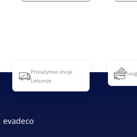
Pristatymas visoje
Saug
Lietuvoje
evadeco