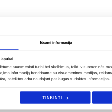
ės sistemas;
Išsami informacija
slapukai
a rašykite: info@evadeco.net
tume suasmeninti turinį bei skelbimus, teikti visuomeninės medij
dojimo informaciją bendriname su visuomeninės medijos, reklamav
ijos ar Jus domina individualus užsakymas, galite mums užd
os jūsų pateiktos arba naudojant paslaugas surinktos informacijos.
TINKINTI