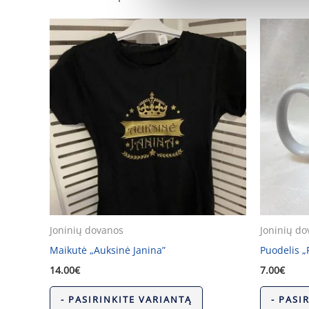
Joninių dovanos
Joninių d
Maikutė „Auksinė Janina”
Puodelis „
14.00
€
7.00
€
- PASIRINKITE VARIANTĄ
- PASI