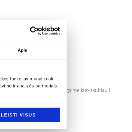
Apie
os funkcijas ir analizuoti
imo ir analizės partneriais,
uoti klausimus ir mes pasistengsime kuo skubiau į
LEISTI VISUS