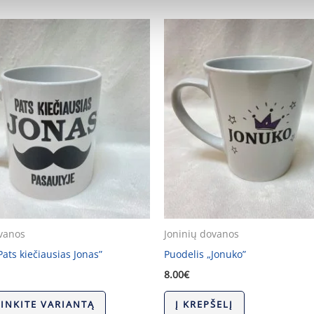
ovanos
Joninių dovanos
Pats kiečiausias Jonas”
Puodelis „Jonuko”
8.00
€
RINKITE VARIANTĄ
Į KREPŠELĮ