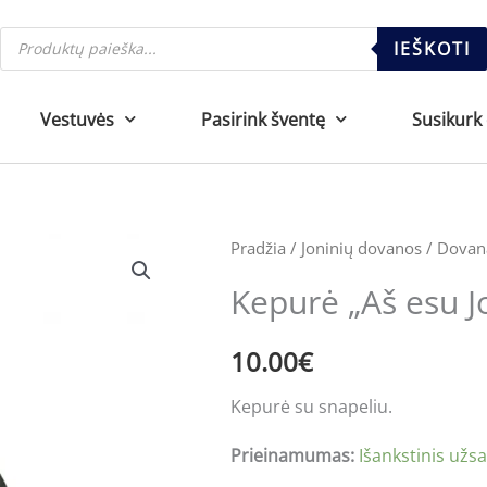
Products
IEŠKOTI
search
Vestuvės
Pasirink šventę
Susikurk
produkto
Pradžia
/
Joninių dovanos
/
Dovana
kiekis:
Kepurė „Aš esu J
Kepurė
"Aš
10.00
€
esu
Jonas"
Kepurė su snapeliu.
Prieinamumas:
Išankstinis užs