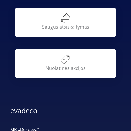
Saugus atsiskaitymas
Nuolatinės akcijos
evadeco
MB „Dekoeva“