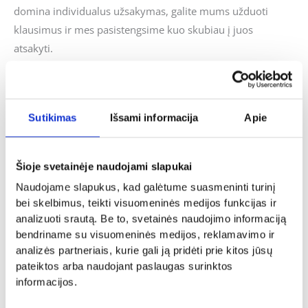
domina individualus užsakymas, galite mums užduoti
klausimus ir mes pasistengsime kuo skubiau į juos
atsakyti.
Panašūs produktai
Sutikimas
Išsami informacija
Apie
Šioje svetainėje naudojami slapukai
Vestuvės
Krikštynos
Naudojame slapukus, kad galėtume suasmeninti turinį
Padėka „Mielas Tėveli”
Kepurė „Krikšto tėtis”
bei skelbimus, teikti visuomeninės medijos funkcijas ir
12.00
€
9.00
€
analizuoti srautą. Be to, svetainės naudojimo informaciją
Į KREPŠELĮ
bendriname su visuomeninės medijos, reklamavimo ir
Į KREPŠELĮ
analizės partneriais, kurie gali ją pridėti prie kitos jūsų
pateiktos arba naudojant paslaugas surinktos
informacijos.