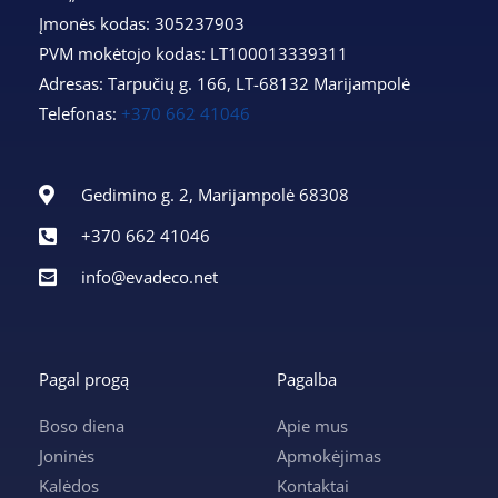
Įmonės kodas: 305237903
PVM mokėtojo kodas: LT100013339311
Adresas: Tarpučių g. 166, LT-68132 Marijampolė
Telefonas:
+370 662 41046
Gedimino g. 2, Marijampolė 68308
+370 662 41046
info@evadeco.net
Pagal progą
Pagalba
Boso diena
Apie mus
Joninės
Apmokėjimas
Kalėdos
Kontaktai