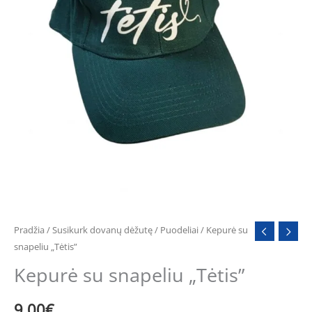
Pradžia
/
Susikurk dovanų dėžutę
/
Puodeliai
/ Kepurė su
snapeliu „Tėtis”
Kepurė su snapeliu „Tėtis”
9.00
€