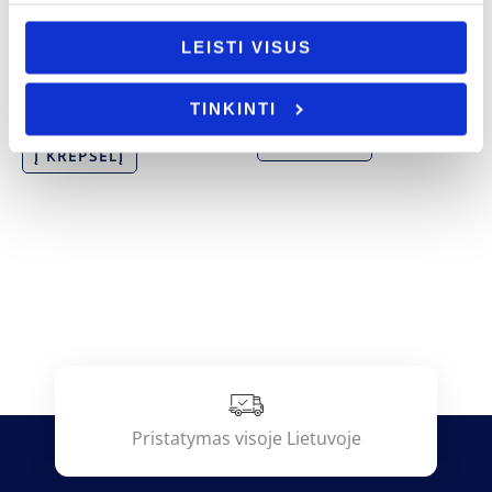
Tėvo diena
LEISTI VISUS
Tėvo diena
Medinė mentelė „Mylimam seneliui”
Bokalas „Tėtis, senelis, uošvis”
4.00
€
TINKINTI
15.00
€
Į KREPŠELĮ
Į KREPŠELĮ
Pristatymas visoje Lietuvoje