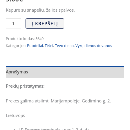
Kepurė su snapeliu, žalios spalvos.
Į KREPŠELĮ
Produkto kodas:
5649
Kategorijos:
Puodeliai
,
Tėtei
,
Tėvo diena
,
Vyrų dienos dovanos
Aprašymas
Prekių pristatymas:
Prekes galima atsiimti Marijampolėje, Gedimino g. 2.
Lietuvoje:
LP Express terminalai: per 1-3 d. d.;