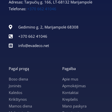
Adresas: Tarpučių g. 166, LT-68132 Marijampolė
Telefonas:
+370 662 41046
Gedimino g. 2, Marijampolė 68308
+370 662 41046
info@evadeco.net
Pagal progą
Pagalba
Boso diena
Apie mus
Joninės
Apmokėjimas
Kalėdos
Kontaktai
Krikštynos
Krepšelis
Mamos diena
Mano paskyra