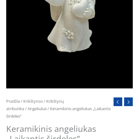
Pradžia
/
Krikštynos
/
Krikštynų
atributika
/
Angeliukai
/ Keramikinis angeliukas „Laikantis
širdeles”
Keramikinis angeliukas
„Laikantis širdeles”