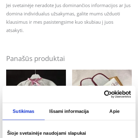
Jei svetainėje neradote Jus dominančios informacijos ar Jus
domina individualus užsakymas, galite mums užduoti
klausimus ir mes pasistengsime kuo skubiau į juos
atsakyti.
Panašūs produktai
Sutikimas
Išsami informacija
Apie
Šioje svetainėje naudojami slapukai
Krikštynos
Krikštynos