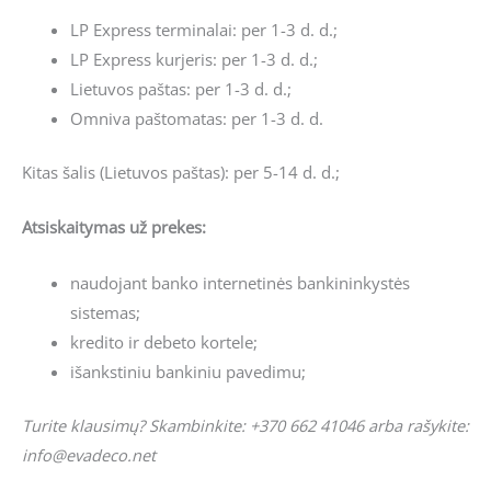
LP Express terminalai: per 1-3 d. d.;
LP Express kurjeris: per 1-3 d. d.;
Lietuvos paštas: per 1-3 d. d.;
Omniva paštomatas: per 1-3 d. d.
Kitas šalis (Lietuvos paštas): per 5-14 d. d.;
Atsiskaitymas už prekes:
naudojant banko internetinės bankininkystės
sistemas;
kredito ir debeto kortele;
išankstiniu bankiniu pavedimu;
Turite klausimų? Skambinkite: +370 662 41046 arba rašykite:
info@evadeco.net