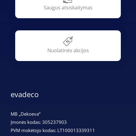
Saugus atsiskaitymas
Nuolatinės akcijos
evadeco
MB „Dekoeva“
Įmonės kodas: 305237903
PVM mokėtojo kodas: LT100013339311