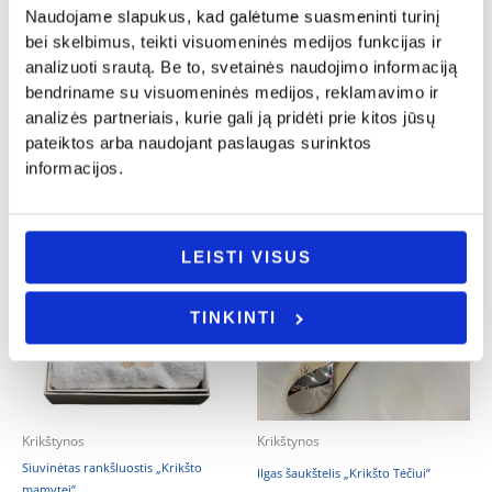
Naudojame slapukus, kad galėtume suasmeninti turinį
Baltos siuvinėtos šlepetės „Krikšto
Krikšto skraistė
tėtis”
bei skelbimus, teikti visuomeninės medijos funkcijas ir
13.00
€
28.00
€
analizuoti srautą. Be to, svetainės naudojimo informaciją
Į KREPŠELĮ
bendriname su visuomeninės medijos, reklamavimo ir
- PASIRINKITE
analizės partneriais, kurie gali ją pridėti prie kitos jūsų
VARIANTĄ
pateiktos arba naudojant paslaugas surinktos
informacijos.
LEISTI VISUS
TINKINTI
Krikštynos
Krikštynos
Siuvinėtas rankšluostis „Krikšto
Ilgas šaukštelis „Krikšto Tėčiui”
mamytei”