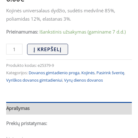
Kojinės universalaus dydžio, sudėtis medvilnė 85%,
poliamidas 12%, elastanas 3%.
Prieinamumas:
Išankstinis užsakymas (gaminame 7 d.d.)
Į KREPŠELĮ
Produkto kodas:
e25379-9
Kategorijos:
Dovanos gimtadienio proga
,
Kojinės
,
Pasirink šventę
,
Vyriškos dovanos gimtadieniui
,
Vyrų dienos dovanos
Aprašymas
Prekių pristatymas: