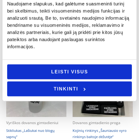
Naudojame slapukus, kad galėtume suasmeninti turinį
Dovanos gimtadienio proga
Dovanos gimtadienio proga
bei skelbimus, teikti visuomeninės medijos funkcijas ir
Dėžė alui „PRADAryk alaus butelį”
Medinė lentelė „Garažo taisyklės”
analizuoti srautą. Be to, svetainės naudojimo informaciją
20.00
€
11.00
€
bendriname su visuomeninės medijos, reklamavimo ir
analizės partneriais, kurie gali ją pridėti prie kitos jūsų
Į KREPŠELĮ
Į KREPŠELĮ
pateiktos arba naudojant paslaugas surinktos
informacijos.
LEISTI VISUS
TINKINTI
Vyriškos dovanos gimtadieniui
Dovanos gimtadienio proga
Stikliukas „Lašiukai nuo blogų
Kojinių rinkinys „Šauniausio vyro
sapnų”
rinkinys baltoje dėžutėje”