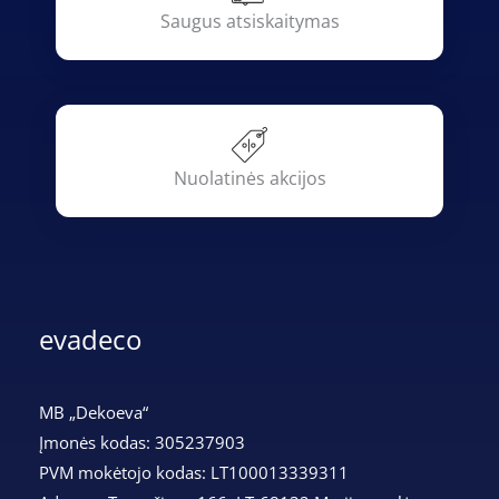
Saugus atsiskaitymas
Nuolatinės akcijos
evadeco
MB „Dekoeva“
Įmonės kodas: 305237903
PVM mokėtojo kodas: LT100013339311