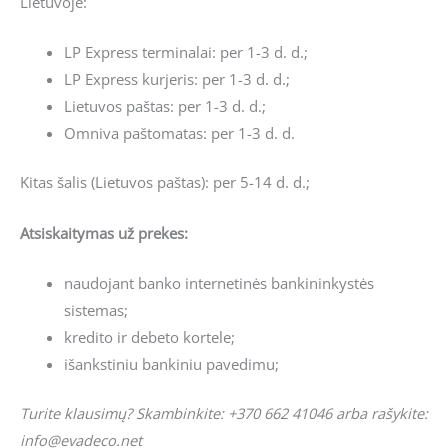
Lietuvoje:
LP Express terminalai: per 1-3 d. d.;
LP Express kurjeris: per 1-3 d. d.;
Lietuvos paštas: per 1-3 d. d.;
Omniva paštomatas: per 1-3 d. d.
Kitas šalis (Lietuvos paštas): per 5-14 d. d.;
Atsiskaitymas už prekes:
naudojant banko internetinės bankininkystės
sistemas;
kredito ir debeto kortele;
išankstiniu bankiniu pavedimu;
Turite klausimų? Skambinkite: +370 662 41046 arba rašykite:
info@evadeco.net