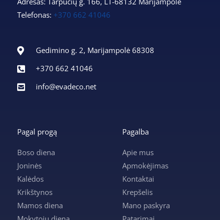
Adresas: Tarpučių g. 166, LT-68132 Marijampolė
Telefonas:
+370 662 41046
Gedimino g. 2, Marijampolė 68308
+370 662 41046
info@evadeco.net
Pagal progą
Pagalba
Boso diena
Apie mus
Joninės
Apmokėjimas
Kalėdos
Kontaktai
Krikštynos
Krepšelis
Mamos diena
Mano paskyra
Mokytojų diena
Patarimai