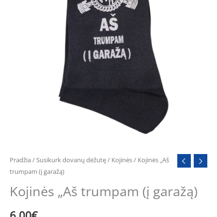
Pradžia
/
Susikurk dovanų dėžutę
/
Kojinės
/ Kojinės „Aš
trumpam (į garažą)
Kojinės „Aš trumpam (į garažą)
6.00
€