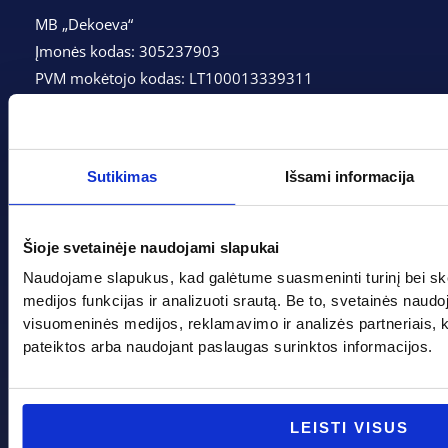
MB „Dekoeva“
Įmonės kodas: 305237903
PVM mokėtojo kodas: LT100013339311
Adresas: Tarpučių g. 166, LT-68132 Marijampolė
Telefonas:
+370 662 41046
Sutikimas
Išsami informacija
Gedimino g. 2, Marijampolė 68308
+370 662 41046
Šioje svetainėje naudojami slapukai
info@evadeco.net
Naudojame slapukus, kad galėtume suasmeninti turinį bei sk
medijos funkcijas ir analizuoti srautą. Be to, svetainės naud
visuomeninės medijos, reklamavimo ir analizės partneriais, kuri
pateiktos arba naudojant paslaugas surinktos informacijos.
Pagal progą
Pagalba
Boso diena
Apie mus
LEISTI VISUS
Joninės
Apmokėjimas