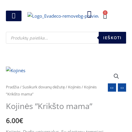
Pereiti
prie
0
Cart
turinio
Joninių dovanos
Pasirink šventę
Susikurk dovanų dėžutę
Pinigų pakavimas
Products
search
IEŠKOTI
Pradžia
/
Susikurk dovanų dėžutę
/
Kojinės
/ Kojinės
”Krikšto mama”
Kojinės ”Krikšto mama”
6.00
€
Kojinės. Dydis universalus. Su elastanu-tempiasi.