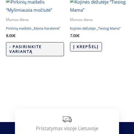
Mamos diena
Mamos diena
Pirkinių maišelis „Mama Karalienė”
Kojinės dėžutėje „Tiesiog Mama”
8.00
€
7.00
€
- PASIRINKITE
Į KREPŠELĮ
VARIANTĄ
Pristatymas visoje Lietuvoje