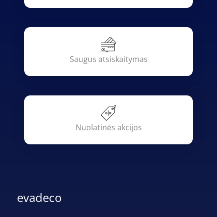
Saugus atsiskaitymas
Nuolatinės akcijos
evadeco