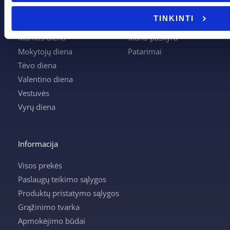
Kalėdos
Kontaktai
TINKINTI
Krikštynos
Krepšelis
Mamos diena
Mano paskyra
Mokytojų diena
Patarimai
Tėvo diena
Valentino diena
Vestuvės
Vyrų diena
Informacija
Visos prekės
Paslaugų teikimo sąlygos
Produktų pristatymo sąlygos
Grąžinimo tvarka
Apmokėjimo būdai