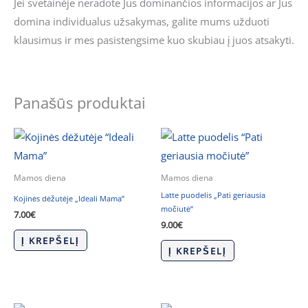
Jei svetainėje neradote Jus dominančios informacijos ar Jus
domina individualus užsakymas, galite mums užduoti
klausimus ir mes pasistengsime kuo skubiau į juos atsakyti.
Panašūs produktai
Mamos diena
Mamos diena
Latte puodelis „Pati geriausia
Kojinės dėžutėje „Ideali Mama”
močiutė”
7.00
€
9.00
€
Į KREPŠELĮ
Į KREPŠELĮ