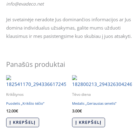
info@evadeco.net
Jei svetainėje neradote Jus dominančios informacijos ar Jus
domina individualus užsakymas, galite mums užduoti
klausimus ir mes pasistengsime kuo skubiau į juos atsakyti.
Panašūs produktai
Krikštynos
Tėvo diena
Puodelis „Krikšto tėčio”
Medalis „Geriausias senelis”
12.00
€
3.00
€
Į KREPŠELĮ
Į KREPŠELĮ