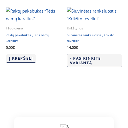
Tėvo diena
Krikštynos
Raktų pakabukas „Tėtis namų
Siuvinėtas rankšluostis „Krikšto
karalius”
tėveliui”
5.00
€
14.00
€
Į KREPŠELĮ
- PASIRINKITE
VARIANTĄ