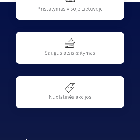
Pristatymas visoje Lietuvoje
Saugus atsiskaitymas
Nuolatinės akcijos