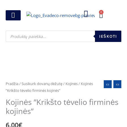
Pereiti
prie
0
Cart
turinio
Joninių dovanos
Pasirink šventę
Susikurk dovanų dėžutę
Pinigų pakavimas
Products
search
IEŠKOTI
produkto
kiekis:
Kojinės
Pradžia
/
Susikurk dovanų dėžutę
/
Kojinės
/ Kojinės
''Krikšto
”Krikšto tėvelio firminės kojinės”
tėvelio
Kojinės ”Krikšto tėvelio firminės
firminės
kojinės”
kojinės"
6.00
€