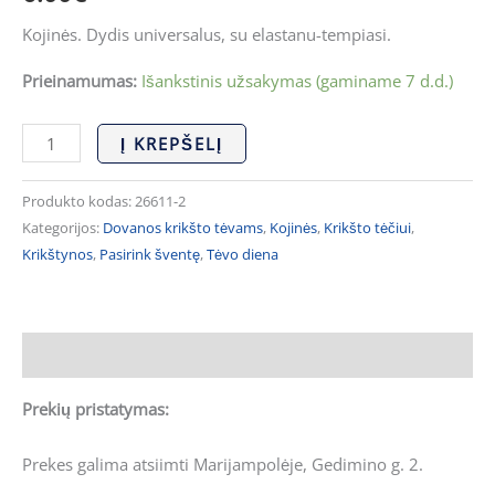
Kojinės. Dydis universalus, su elastanu-tempiasi.
Prieinamumas:
Išankstinis užsakymas (gaminame 7 d.d.)
Į KREPŠELĮ
Produkto kodas:
26611-2
Kategorijos:
Dovanos krikšto tėvams
,
Kojinės
,
Krikšto tėčiui
,
Krikštynos
,
Pasirink šventę
,
Tėvo diena
Aprašymas
Prekių pristatymas:
Prekes galima atsiimti Marijampolėje, Gedimino g. 2.