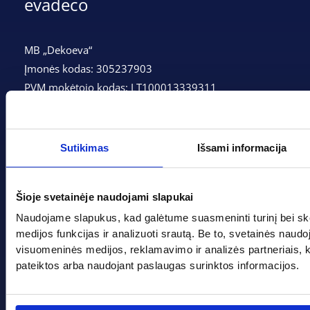
evadeco
MB „Dekoeva“
Įmonės kodas: 305237903
PVM mokėtojo kodas: LT100013339311
Adresas: Tarpučių g. 166, LT-68132 Marijampolė
Telefonas:
+370 662 41046
Sutikimas
Išsami informacija
Gedimino g. 2, Marijampolė 68308
Šioje svetainėje naudojami slapukai
+370 662 41046
Naudojame slapukus, kad galėtume suasmeninti turinį bei sk
info@evadeco.net
medijos funkcijas ir analizuoti srautą. Be to, svetainės naud
visuomeninės medijos, reklamavimo ir analizės partneriais, kuri
pateiktos arba naudojant paslaugas surinktos informacijos.
Pagal progą
Pagalba