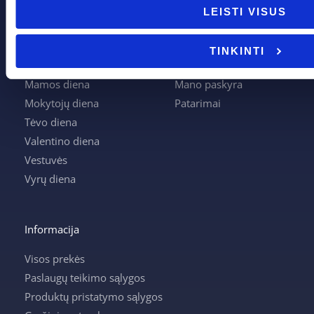
Boso diena
Apie mus
LEISTI VISUS
Joninės
Apmokėjimas
Kalėdos
Kontaktai
TINKINTI
Krikštynos
Krepšelis
Mamos diena
Mano paskyra
Mokytojų diena
Patarimai
Tėvo diena
Valentino diena
Vestuvės
Vyrų diena
Informacija
Visos prekės
Paslaugų teikimo sąlygos
Produktų pristatymo sąlygos