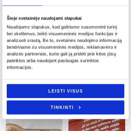
Šioje svetainėje naudojami slapukai
Naudojame slapukus, kad galėtume suasmeninti turinį
bei skelbimus, teikti visuomeninės medijos funkcijas ir
analizuoti srautą. Be to, svetainės naudojimo informaciją
Mamos diena
Mamos diena
bendriname su visuomeninės medijos, reklamavimo ir
Šaukšteliai dekoruoti modelinu
Pirkinių maišelis „Baba pareis vėliau”
analizės partneriais, kurie gali ją pridėti prie kitos jūsų
„Mamos dienos proga”
8.00
€
pateiktos arba naudojant paslaugas surinktos
9.00
€
informacijos.
- PASIRINKITE
- PASIRINKITE
VARIANTĄ
VARIANTĄ
LEISTI VISUS
TINKINTI