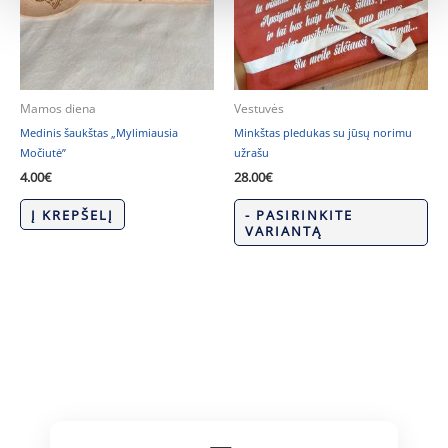
Mamos diena
Vestuvės
Medinis šaukštas „Mylimiausia
Minkštas pledukas su jūsų norimu
Močiutė”
užrašu
4.00
€
28.00
€
Į KREPŠELĮ
- PASIRINKITE
VARIANTĄ