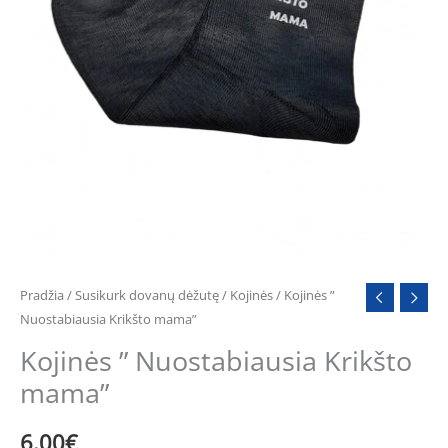
Pradžia
/
Susikurk dovanų dėžutę
/
Kojinės
/ Kojinės ”
Nuostabiausia Krikšto mama”
Kojinės ” Nuostabiausia Krikšto
mama”
6.00
€