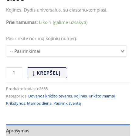
Kojinės. Dydis universalus, su elastanu-tempiasi.
Prieinamumas:
Liko 1 (galime užsakyti)
Pasirinkite norimą kojinių numerį:
Į KREPŠELĮ
Produkto kodas:
e2665
Kategorijos:
Dovanos krikšto tėvams
,
Kojinės
,
Krikšto mamai
,
Krikštynos
,
Mamos diena
,
Pasirink šventę
Aprašymas