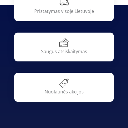
Pristatymas visoje Lietuvoje
Saugus atsiskaitymas
Nuolatinės akcijos