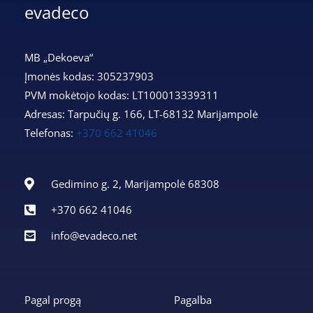
evadeco
MB „Dekoeva“
Įmonės kodas: 305237903
PVM mokėtojo kodas: LT100013339311
Adresas: Tarpučių g. 166, LT-68132 Marijampolė
Telefonas:
+370 662 41046
Gedimino g. 2, Marijampolė 68308
+370 662 41046
info@evadeco.net
Pagal progą
Pagalba