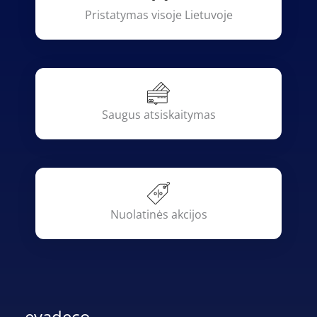
Pristatymas visoje Lietuvoje
Saugus atsiskaitymas
Nuolatinės akcijos
evadeco