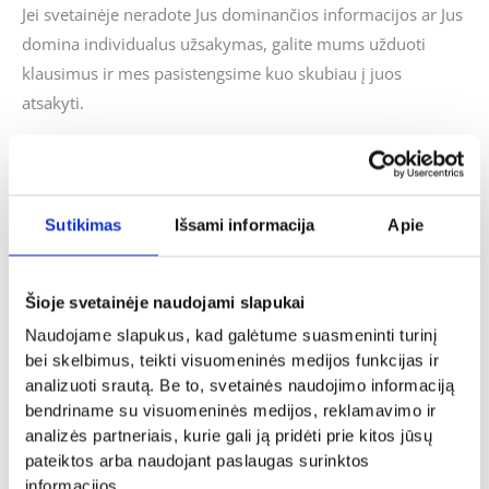
Jei svetainėje neradote Jus dominančios informacijos ar Jus
domina individualus užsakymas, galite mums užduoti
klausimus ir mes pasistengsime kuo skubiau į juos
atsakyti.
Panašūs produktai
Sutikimas
Išsami informacija
Apie
Šioje svetainėje naudojami slapukai
Krikštynos
Krikštynos
Naudojame slapukus, kad galėtume suasmeninti turinį
Kepurė „Krikšto tėtis”
Siuvinėtas rankšluostis „Krikšto
bei skelbimus, teikti visuomeninės medijos funkcijas ir
9.00
€
tėveliui”
analizuoti srautą. Be to, svetainės naudojimo informaciją
14.00
€
Į KREPŠELĮ
bendriname su visuomeninės medijos, reklamavimo ir
analizės partneriais, kurie gali ją pridėti prie kitos jūsų
- PASIRINKITE
VARIANTĄ
pateiktos arba naudojant paslaugas surinktos
informacijos.