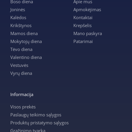
Boso diena
Apie mus
Joninės
Apmokėjimas
Kalėdos
Kontaktai
Krikštynos
Krepšelis
Mamos diena
Mano paskyra
Mokytojų diena
Patarimai
Tėvo diena
Valentino diena
Vestuvės
Vyrų diena
Informacija
Visos prekės
Paslaugų teikimo sąlygos
Produktų pristatymo sąlygos
Grąžinimo tvarka