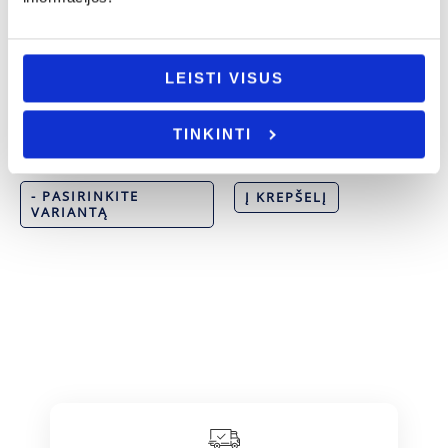
LEISTI VISUS
Krikštynos
Tėvo diena
Kojinių rinkinys „Šauniausio krikšto
TINKINTI
tėčio”
Medalis „Geriausias senelis”
25.00
€
3.00
€
- PASIRINKITE
Į KREPŠELĮ
VARIANTĄ