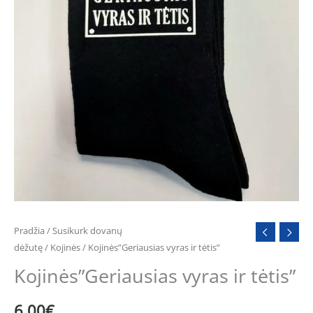
Pradžia
/
Susikurk dovanų
dėžutę
/
Kojinės
/ Kojinės”Geriausias vyras ir tėtis”
Kojinės”Geriausias vyras ir tėtis”
6.00
€