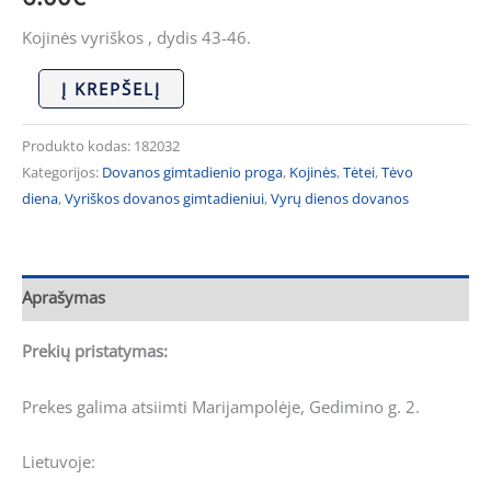
Kojinės vyriškos , dydis 43-46.
Į KREPŠELĮ
Produkto kodas:
182032
Kategorijos:
Dovanos gimtadienio proga
,
Kojinės
,
Tėtei
,
Tėvo
diena
,
Vyriškos dovanos gimtadieniui
,
Vyrų dienos dovanos
Aprašymas
Prekių pristatymas:
Prekes galima atsiimti Marijampolėje, Gedimino g. 2.
Lietuvoje: