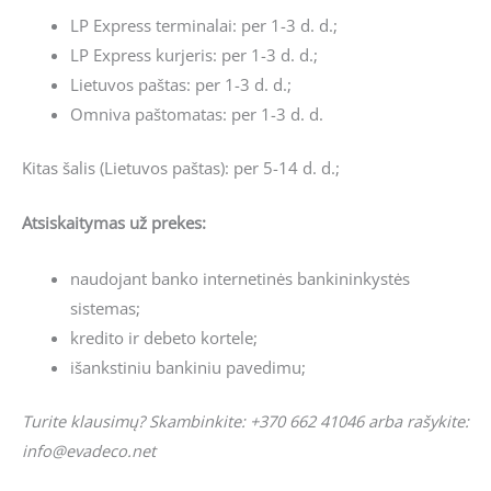
LP Express terminalai: per 1-3 d. d.;
LP Express kurjeris: per 1-3 d. d.;
Lietuvos paštas: per 1-3 d. d.;
Omniva paštomatas: per 1-3 d. d.
Kitas šalis (Lietuvos paštas): per 5-14 d. d.;
Atsiskaitymas už prekes:
naudojant banko internetinės bankininkystės
sistemas;
kredito ir debeto kortele;
išankstiniu bankiniu pavedimu;
Turite klausimų? Skambinkite: +370 662 41046 arba rašykite:
info@evadeco.net