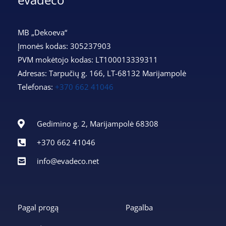
MB „Dekoeva“
Įmonės kodas: 305237903
PVM mokėtojo kodas: LT100013339311
Adresas: Tarpučių g. 166, LT-68132 Marijampolė
Telefonas:
+370 662 41046
Gedimino g. 2, Marijampolė 68308
+370 662 41046
info@evadeco.net
Pagal progą
Pagalba