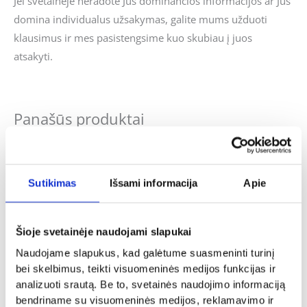
Jei svetainėje neradote Jus dominančios informacijos ar Jus
domina individualus užsakymas, galite mums užduoti
klausimus ir mes pasistengsime kuo skubiau į juos
atsakyti.
Panašūs produktai
Sutikimas
Išsami informacija
Apie
Šaukšteliai
Krikštynos
Šaukštelis su modelinu „Tėčio”
Vyno dėžė „Pirmoji pagalba krikšto
12.00
€
tėčiui”
Šioje svetainėje naudojami slapukai
15.00
€
- PASIRINKITE
Naudojame slapukus, kad galėtume suasmeninti turinį
VARIANTĄ
- PASIRINKITE
bei skelbimus, teikti visuomeninės medijos funkcijas ir
VARIANTĄ
analizuoti srautą. Be to, svetainės naudojimo informaciją
bendriname su visuomeninės medijos, reklamavimo ir