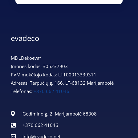
evadeco
MB „Dekoeva“
Įmonės kodas: 305237903
PVM mokėtojo kodas: LT100013339311
Adresas: Tarpučių g. 166, LT-68132 Marijampolė
Telefonas:
+370 662 41046
Gedimino g. 2, Marijampolė 68308
+370 662 41046
info@evadeco.net