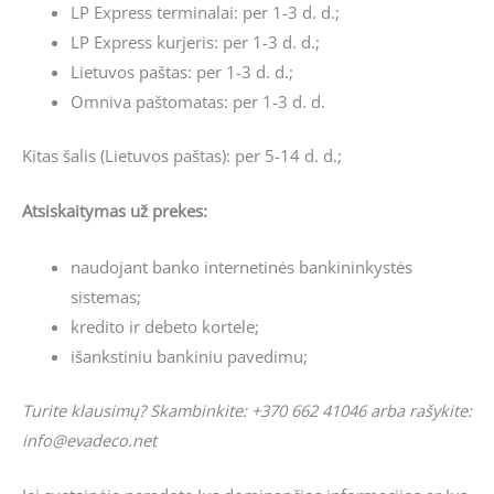
LP Express terminalai: per 1-3 d. d.;
LP Express kurjeris: per 1-3 d. d.;
Lietuvos paštas: per 1-3 d. d.;
Omniva paštomatas: per 1-3 d. d.
Kitas šalis (Lietuvos paštas): per 5-14 d. d.;
Atsiskaitymas už prekes:
naudojant banko internetinės bankininkystės
sistemas;
kredito ir debeto kortele;
išankstiniu bankiniu pavedimu;
Turite klausimų? Skambinkite: +370 662 41046 arba rašykite:
info@evadeco.net