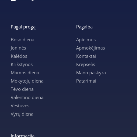
Pagal progą
Pagalba
Boso diena
Apie mus
Joninės
Apmokėjimas
Kalėdos
Kontaktai
Krikštynos
Krepšelis
Mamos diena
Mano paskyra
Mokytojų diena
Patarimai
Tėvo diena
Valentino diena
Vestuvės
Vyrų diena
Informacija