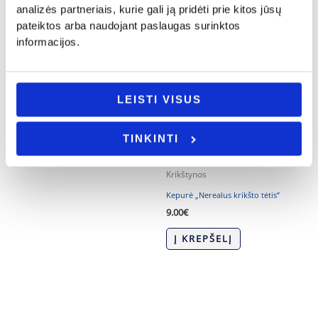
analizės partneriais, kurie gali ją pridėti prie kitos jūsų
pateiktos arba naudojant paslaugas surinktos
informacijos.
Tėvo diena
Medalis „Geriausias senelis”
LEISTI VISUS
3.00
€
Į KREPŠELĮ
TINKINTI
Krikštynos
Kepurė „Nerealus krikšto tėtis”
9.00
€
Į KREPŠELĮ