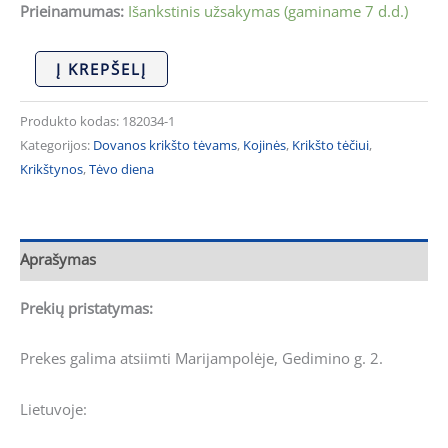
Prieinamumas:
Išankstinis užsakymas (gaminame 7 d.d.)
Į KREPŠELĮ
Produkto kodas:
182034-1
Kategorijos:
Dovanos krikšto tėvams
,
Kojinės
,
Krikšto tėčiui
,
Krikštynos
,
Tėvo diena
Aprašymas
Prekių pristatymas:
Prekes galima atsiimti Marijampolėje, Gedimino g. 2.
Lietuvoje: