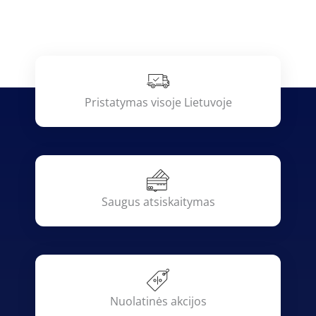
Pristatymas visoje Lietuvoje
Saugus atsiskaitymas
Nuolatinės akcijos