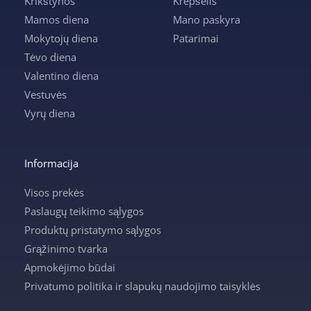
Krikštynos
Krepšelis
Mamos diena
Mano paskyra
Mokytojų diena
Patarimai
Tėvo diena
Valentino diena
Vestuvės
Vyrų diena
Informacija
Visos prekės
Paslaugų teikimo sąlygos
Produktų pristatymo sąlygos
Grąžinimo tvarka
Apmokėjimo būdai
Privatumo politika ir slapukų naudojimo taisyklės