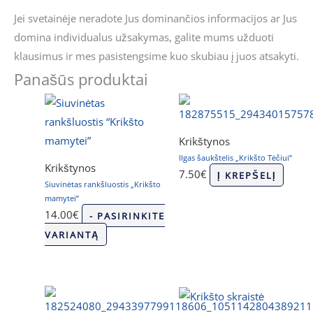
Jei svetainėje neradote Jus dominančios informacijos ar Jus
domina individualus užsakymas, galite mums užduoti
klausimus ir mes pasistengsime kuo skubiau į juos atsakyti.
Panašūs produktai
Krikštynos
Ilgas šaukštelis „Krikšto Tėčiui”
Krikštynos
7.50
€
Į KREPŠELĮ
Siuvinėtas rankšluostis „Krikšto
mamytei”
14.00
€
- PASIRINKITE
VARIANTĄ