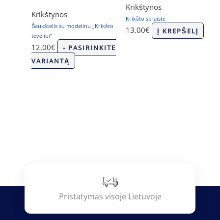
Krikštynos
Krikštynos
Krikšto skraistė
Šaukštelis su modelinu „Krikšto
13.00
€
Į KREPŠELĮ
tėveliui”
12.00
€
- PASIRINKITE
VARIANTĄ
Pristatymas visoje Lietuvoje