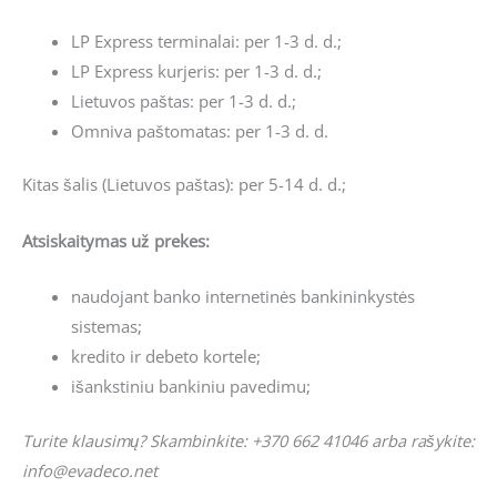
LP Express terminalai: per 1-3 d. d.;
LP Express kurjeris: per 1-3 d. d.;
Lietuvos paštas: per 1-3 d. d.;
Omniva paštomatas: per 1-3 d. d.
Kitas šalis (Lietuvos paštas): per 5-14 d. d.;
Atsiskaitymas už prekes:
naudojant banko internetinės bankininkystės
sistemas;
kredito ir debeto kortele;
išankstiniu bankiniu pavedimu;
Turite klausimų? Skambinkite: +370 662 41046 arba rašykite:
info@evadeco.net