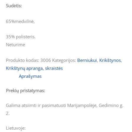
Sudėtis:
65%medvilnė,
35% polisteris.
Neturime
Produkto kodas:
3006
Kategorijos:
Berniukui
,
Krikštynos
,
Krikštynų apranga, skraistės
Aprašymas
Prekių pristatymas:
Galima atsiimti ir pasimatuoti Marijampolėje, Gedimino g.
2.
Lietuvoje: