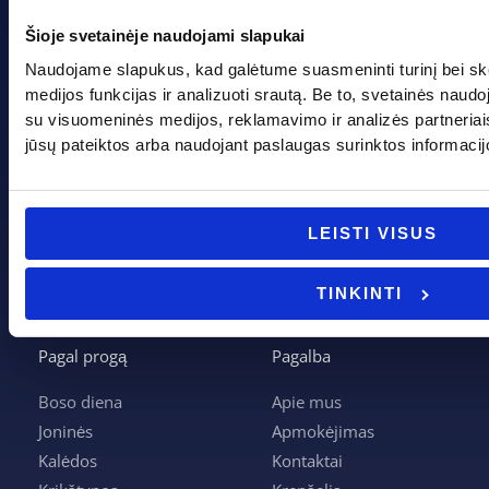
Įmonės kodas: 305237903
PVM mokėtojo kodas: LT100013339311
Šioje svetainėje naudojami slapukai
Adresas: Tarpučių g. 166, LT-68132 Marijampolė
Naudojame slapukus, kad galėtume suasmeninti turinį bei sk
Telefonas:
+370 662 41046
medijos funkcijas ir analizuoti srautą. Be to, svetainės naud
su visuomeninės medijos, reklamavimo ir analizės partneriais, 
jūsų pateiktos arba naudojant paslaugas surinktos informacij
Gedimino g. 2, Marijampolė 68308
+370 662 41046
LEISTI VISUS
info@evadeco.net
TINKINTI
Pagal progą
Pagalba
Boso diena
Apie mus
Joninės
Apmokėjimas
Kalėdos
Kontaktai