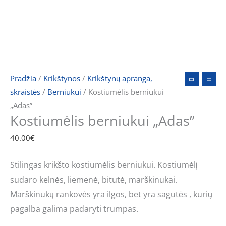
Pradžia
/
Krikštynos
/
Krikštynų apranga,
skraistės
/
Berniukui
/ Kostiumėlis berniukui
„Adas”
Kostiumėlis berniukui „Adas”
40.00
€
Stilingas krikšto kostiumėlis berniukui. Kostiumėlį
sudaro kelnės, liemenė, bitutė, marškinukai.
Marškinukų rankovės yra ilgos, bet yra sagutės , kurių
pagalba galima padaryti trumpas.