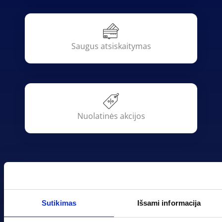
Saugus atsiskaitymas
Nuolatinės akcijos
evadeco
Sutikimas
Išsami informacija
MB „Dekoeva“