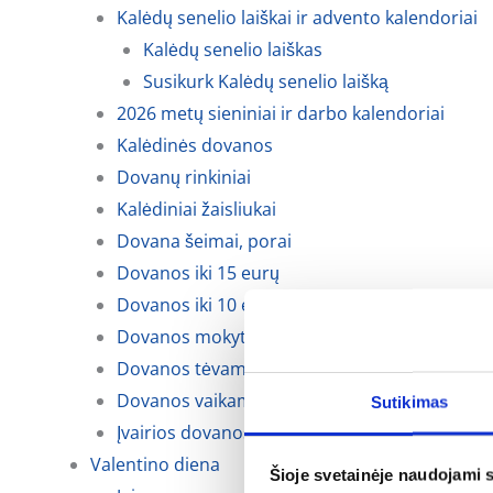
Kalėdų senelio laiškai ir advento kalendoriai
Kalėdų senelio laiškas
Susikurk Kalėdų senelio laišką
2026 metų sieniniai ir darbo kalendoriai
Kalėdinės dovanos
Dovanų rinkiniai
Kalėdiniai žaisliukai
Dovana šeimai, porai
Dovanos iki 15 eurų
Dovanos iki 10 eurų
Dovanos mokytojoms, auklėtojoms
Dovanos tėvams, krikšto tėvams ir seneliams
Dovanos vaikams
Sutikimas
Įvairios dovanos kalėdoms
Valentino diena
Šioje svetainėje naudojami 