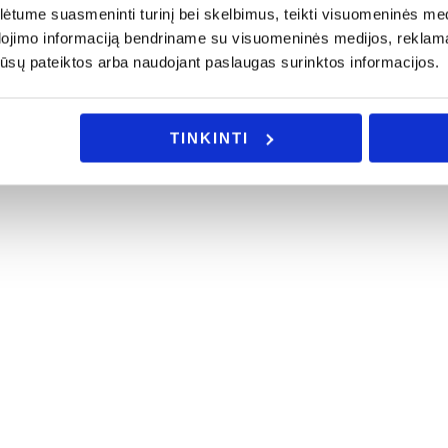
tume suasmeninti turinį bei skelbimus, teikti visuomeninės medij
dojimo informaciją bendriname su visuomeninės medijos, reklamav
os jūsų pateiktos arba naudojant paslaugas surinktos informacijos.
TINKINTI