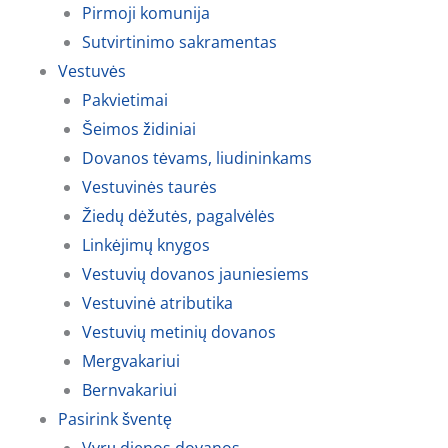
Pirmoji komunija
Sutvirtinimo sakramentas
Vestuvės
Pakvietimai
Šeimos židiniai
Dovanos tėvams, liudininkams
Vestuvinės taurės
Žiedų dėžutės, pagalvėlės
Linkėjimų knygos
Vestuvių dovanos jauniesiems
Vestuvinė atributika
Vestuvių metinių dovanos
Mergvakariui
Bernvakariui
Pasirink šventę