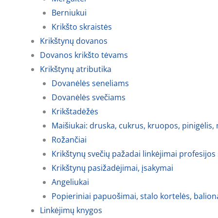
Berniukui
Krikšto skraistės
Krikštynų dovanos
Dovanos krikšto tėvams
Krikštynų atributika
Dovanėlės seneliams
Dovanėlės svečiams
Krikštadėžės
Maišiukai: druska, cukrus, kruopos, pinigėlis,
Rožančiai
Krikštynų svečių pažadai linkėjimai profesijos
Krikštynų pasižadėjimai, įsakymai
Angeliukai
Popieriniai papuošimai, stalo kortelės, balion
Linkėjimų knygos