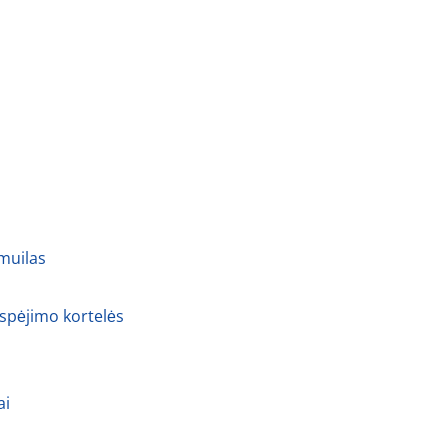
 muilas
 spėjimo kortelės
ai