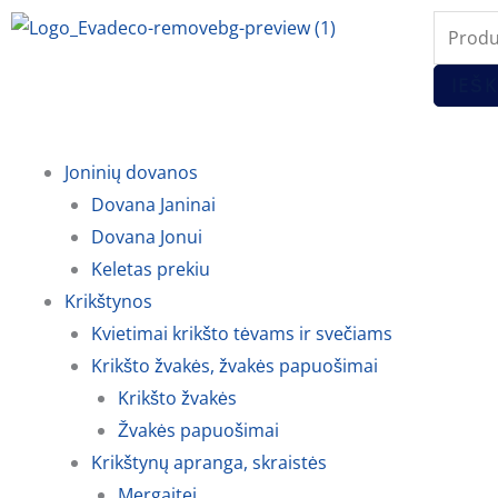
Pereiti
Produc
prie
search
turinio
IEŠK
Joninių dovanos
Dovana Janinai
Dovana Jonui
Keletas prekiu
Krikštynos
Kvietimai krikšto tėvams ir svečiams
Krikšto žvakės, žvakės papuošimai
Krikšto žvakės
Žvakės papuošimai
Krikštynų apranga, skraistės
Mergaitei