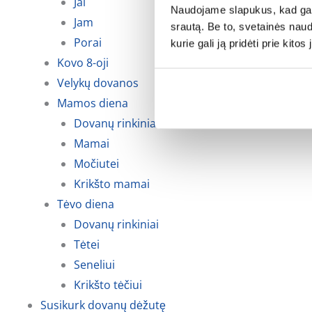
Jai
Naudojame slapukus, kad galė
Jam
srautą. Be to, svetainės nau
Porai
kurie gali ją pridėti prie kit
Kovo 8-oji
Velykų dovanos
Mamos diena
Dovanų rinkiniai
Mamai
Močiutei
Krikšto mamai
Tėvo diena
Dovanų rinkiniai
Tėtei
Seneliui
Krikšto tėčiui
Susikurk dovanų dėžutę