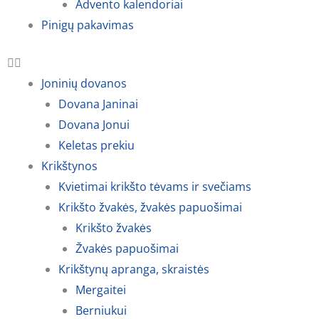
Advento kalendoriai
Pinigų pakavimas
Joninių dovanos
Dovana Janinai
Dovana Jonui
Keletas prekiu
Krikštynos
Kvietimai krikšto tėvams ir svečiams
Krikšto žvakės, žvakės papuošimai
Krikšto žvakės
Žvakės papuošimai
Krikštynų apranga, skraistės
Mergaitei
Berniukui