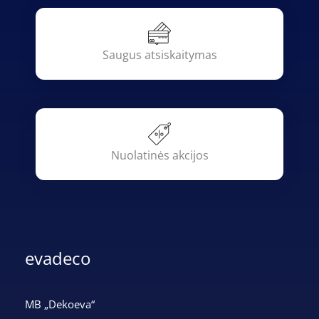
Saugus atsiskaitymas
Nuolatinės akcijos
evadeco
MB „Dekoeva“