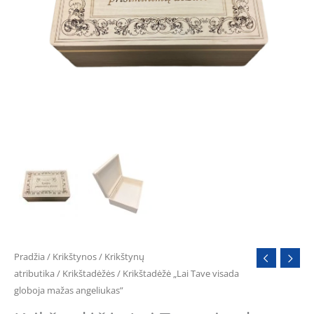
angeliukas"
Pradžia
/
Krikštynos
/
Krikštynų
atributika
/
Krikštadėžės
/ Krikštadėžė „Lai Tave visada
globoja mažas angeliukas”