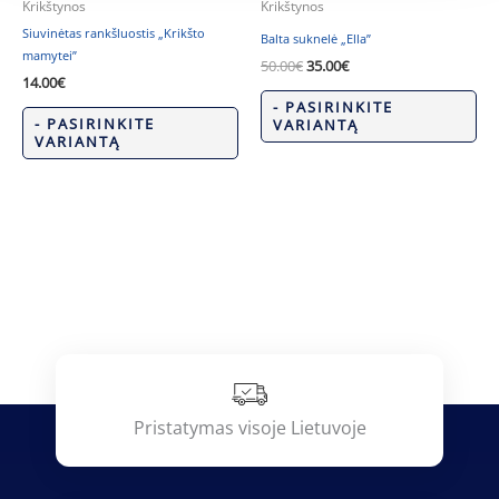
Krikštynos
Krikštynos
Siuvinėtas rankšluostis „Krikšto
Balta suknelė „Ella”
mamytei”
50.00
€
35.00
€
14.00
€
- PASIRINKITE
- PASIRINKITE
VARIANTĄ
VARIANTĄ
Pristatymas visoje Lietuvoje