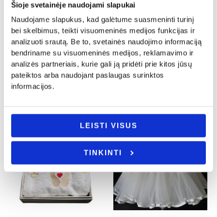
Šioje svetainėje naudojami slapukai
Naudojame slapukus, kad galėtume suasmeninti turinį
Krikštynos
Krikštynos
bei skelbimus, teikti visuomeninės medijos funkcijas ir
Puodelis dekoruotas modelinu
analizuoti srautą. Be to, svetainės naudojimo informaciją
Kostiumėlis berniukui „Kristupas”
„Zuikutis”
bendriname su visuomeninės medijos, reklamavimo ir
22.00
€
24.00
€
analizės partneriais, kurie gali ją pridėti prie kitos jūsų
- PASIRINKITE
pateiktos arba naudojant paslaugas surinktos
Į KREPŠELĮ
VARIANTĄ
informacijos.
Original
Current
-30%
LEISTI VISUS
price
price
was:
is:
50.00€.
35.00€.
TINKINTI