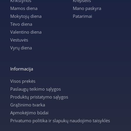
Krikštynos
Krepšelis
Mamos diena
Mano paskyra
Mokytojų diena
Patarimai
Tėvo diena
Valentino diena
Vestuvės
Vyrų diena
Informacija
Visos prekės
Paslaugų teikimo sąlygos
Produktų pristatymo sąlygos
Grąžinimo tvarka
Apmokėjimo būdai
Privatumo politika ir slapukų naudojimo taisyklės