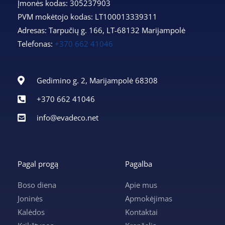
Įmonės kodas: 305237903
PVM mokėtojo kodas: LT100013339311
Adresas: Tarpučių g. 166, LT-68132 Marijampolė
Telefonas:
+370 662 41046
Gedimino g. 2, Marijampolė 68308
+370 662 41046
info@evadeco.net
Pagal progą
Pagalba
Boso diena
Apie mus
Joninės
Apmokėjimas
Kalėdos
Kontaktai