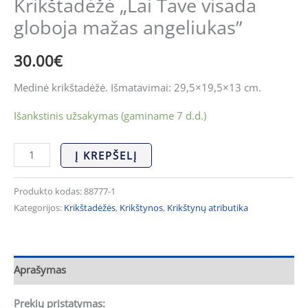
Krikštadėžė „Lai Tave visada
globoja mažas angeliukas”
30.00
€
Medinė krikštadėžė. Išmatavimai: 29,5×19,5×13 cm.
Išankstinis užsakymas (gaminame 7 d.d.)
Į KREPŠELĮ
Produkto kodas:
88777-1
Kategorijos:
Krikštadėžės
,
Krikštynos
,
Krikštynų atributika
Aprašymas
Prekių pristatymas: