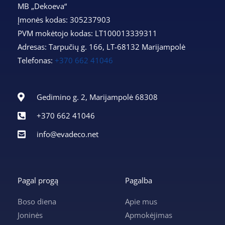
MB „Dekoeva“
Įmonės kodas: 305237903
PVM mokėtojo kodas: LT100013339311
Adresas: Tarpučių g. 166, LT-68132 Marijampolė
Telefonas:
+370 662 41046
Gedimino g. 2, Marijampolė 68308
+370 662 41046
info@evadeco.net
Pagal progą
Pagalba
Boso diena
Apie mus
Joninės
Apmokėjimas