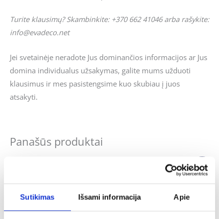
Turite klausimų? Skambinkite: +370 662 41046 arba rašykite:
info@evadeco.net
Jei svetainėje neradote Jus dominančios informacijos ar Jus
domina individualus užsakymas, galite mums užduoti
klausimus ir mes pasistengsime kuo skubiau į juos
atsakyti.
Panašūs produktai
Original
Current
-41%
price
price
was:
is:
32.00€.
19.00€.
Sutikimas
Išsami informacija
Apie