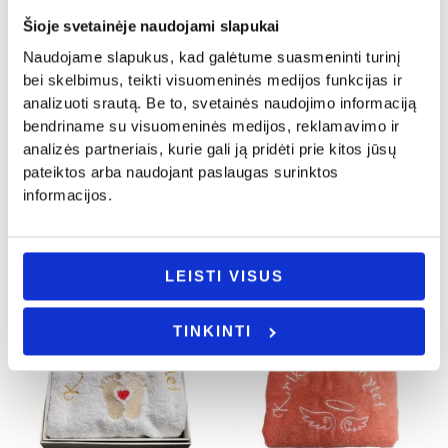
Šioje svetainėje naudojami slapukai
Naudojame slapukus, kad galėtume suasmeninti turinį
bei skelbimus, teikti visuomeninės medijos funkcijas ir
Krikštynos
Krikštynos
analizuoti srautą. Be to, svetainės naudojimo informaciją
Kepurė „Nerealus krikšto tėtis”
Balta suknelė su rankine
bendriname su visuomeninės medijos, reklamavimo ir
9.00
€
32.00
€
19.00
€
analizės partneriais, kurie gali ją pridėti prie kitos jūsų
pateiktos arba naudojant paslaugas surinktos
Į KREPŠELĮ
- PASIRINKITE
informacijos.
VARIANTĄ
LEISTI VISUS
TINKINTI