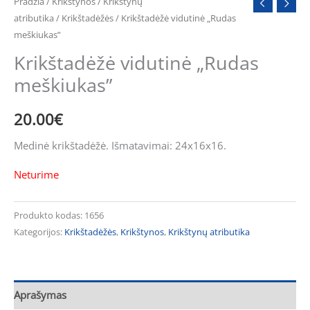
Pradžia
/
Krikštynos
/
Krikštynų
atributika
/
Krikštadėžės
/ Krikštadėžė vidutinė „Rudas
meškiukas”
Krikštadėžė vidutinė „Rudas
meškiukas”
20.00
€
Medinė krikštadėžė. Išmatavimai: 24x16x16.
Neturime
Produkto kodas:
1656
Kategorijos:
Krikštadėžės
,
Krikštynos
,
Krikštynų atributika
Aprašymas