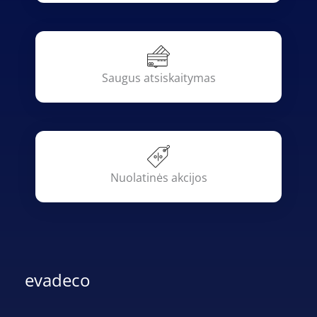
Saugus atsiskaitymas
Nuolatinės akcijos
evadeco