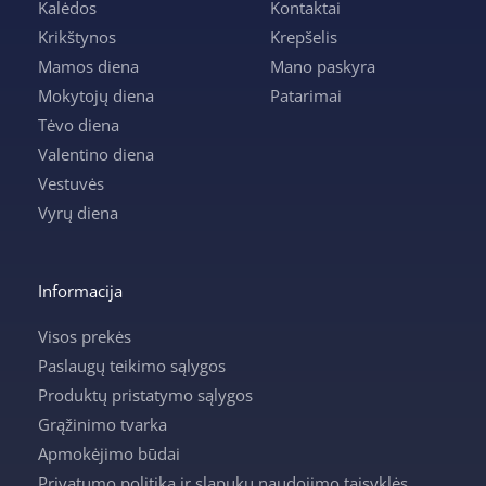
Kalėdos
Kontaktai
Krikštynos
Krepšelis
Mamos diena
Mano paskyra
Mokytojų diena
Patarimai
Tėvo diena
Valentino diena
Vestuvės
Vyrų diena
Informacija
Visos prekės
Paslaugų teikimo sąlygos
Produktų pristatymo sąlygos
Grąžinimo tvarka
Apmokėjimo būdai
Privatumo politika ir slapukų naudojimo taisyklės