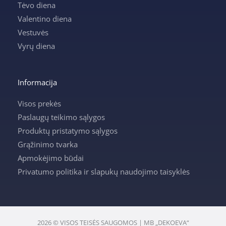
Tėvo diena
Valentino diena
Vestuvės
Vyrų diena
Informacija
Visos prekės
Paslaugų teikimo sąlygos
Produktų pristatymo sąlygos
Grąžinimo tvarka
Apmokėjimo būdai
Privatumo politika ir slapukų naudojimo taisyklės
2026 © VISOS TEISĖS SAUGOMOS | MB „DEKOEVA“