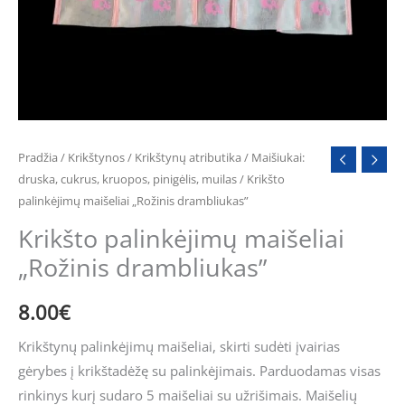
Pradžia
/
Krikštynos
/
Krikštynų atributika
/
Maišiukai:
druska, cukrus, kruopos, pinigėlis, muilas
/ Krikšto
palinkėjimų maišeliai „Rožinis drambliukas”
Krikšto palinkėjimų maišeliai
„Rožinis drambliukas”
8.00
€
Krikštynų palinkėjimų maišeliai, skirti sudėti įvairias
gėrybes į krikštadėžę su palinkėjimais. Parduodamas visas
rinkinys kurį sudaro 5 maišeliai su užrišimais. Maišelių