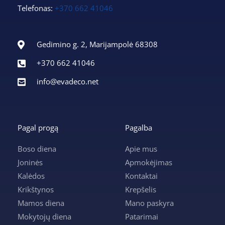
Telefonas:
+370 662 41046
Gedimino g. 2, Marijampolė 68308
+370 662 41046
info@evadeco.net
Pagal progą
Pagalba
Boso diena
Apie mus
Joninės
Apmokėjimas
Kalėdos
Kontaktai
Krikštynos
Krepšelis
Mamos diena
Mano paskyra
Mokytojų diena
Patarimai