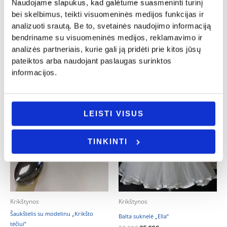
Vestuvės
Krikštynos
Naudojame slapukus, kad galėtume suasmeninti turinį
Pastatoma širdelė „Brangus krikšto
bei skelbimus, teikti visuomeninės medijos funkcijas ir
Smeigtukas į tortą „Meilė yra saldi”
tėveli”
analizuoti srautą. Be to, svetainės naudojimo informaciją
5.00
€
16.00
€
bendriname su visuomeninės medijos, reklamavimo ir
- PASIRINKITE
analizės partneriais, kurie gali ją pridėti prie kitos jūsų
Į KREPŠELĮ
VARIANTĄ
pateiktos arba naudojant paslaugas surinktos
informacijos.
Original
Current
-30%
price
price
LEISTI VISUS
was:
is:
50.00€.
35.00€.
TINKINTI
Krikštynos
Krikštynos
Šaukštelis su modelinu „Krikšto
Balta suknelė „Ella”
tėčiui”