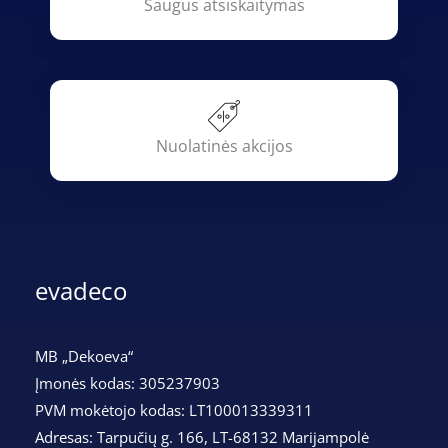
Saugus atsiskaitymas
Nuolatinės akcijos
evadeco
MB „Dekoeva“
Įmonės kodas: 305237903
PVM mokėtojo kodas: LT100013339311
Adresas: Tarpučių g. 166, LT-68132 Marijampolė