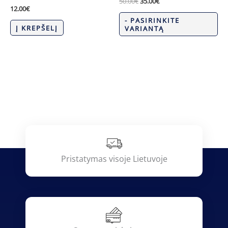
50.00
€
35.00
€
12.00
€
- PASIRINKITE
Į KREPŠELĮ
VARIANTĄ
Pristatymas visoje Lietuvoje