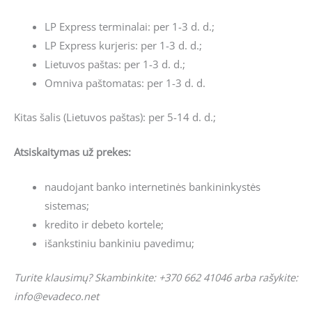
LP Express terminalai: per 1-3 d. d.;
LP Express kurjeris: per 1-3 d. d.;
Lietuvos paštas: per 1-3 d. d.;
Omniva paštomatas: per 1-3 d. d.
Kitas šalis (Lietuvos paštas): per 5-14 d. d.;
Atsiskaitymas už prekes:
naudojant banko internetinės bankininkystės
sistemas;
kredito ir debeto kortele;
išankstiniu bankiniu pavedimu;
Turite klausimų? Skambinkite: +370 662 41046 arba rašykite:
info@evadeco.net