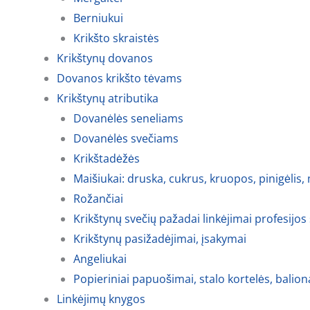
Berniukui
Krikšto skraistės
Krikštynų dovanos
Dovanos krikšto tėvams
Krikštynų atributika
Dovanėlės seneliams
Dovanėlės svečiams
Krikštadėžės
Maišiukai: druska, cukrus, kruopos, pinigėlis,
Rožančiai
Krikštynų svečių pažadai linkėjimai profesijos
Krikštynų pasižadėjimai, įsakymai
Angeliukai
Popieriniai papuošimai, stalo kortelės, balion
Linkėjimų knygos