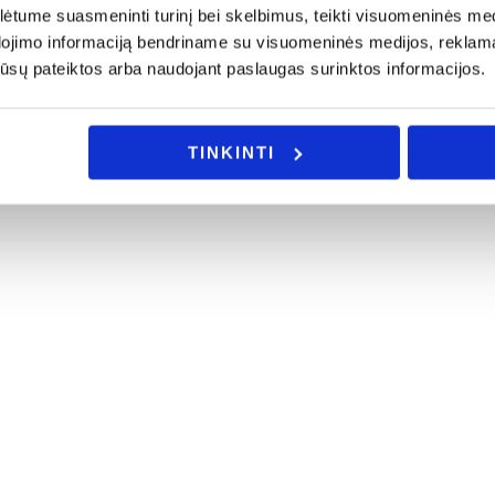
tume suasmeninti turinį bei skelbimus, teikti visuomeninės medij
dojimo informaciją bendriname su visuomeninės medijos, reklamav
os jūsų pateiktos arba naudojant paslaugas surinktos informacijos.
TINKINTI