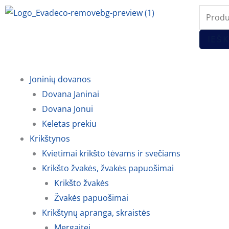
Pereiti
Produc
prie
search
turinio
IEŠK
Joninių dovanos
Dovana Janinai
Dovana Jonui
Keletas prekiu
Krikštynos
Kvietimai krikšto tėvams ir svečiams
Krikšto žvakės, žvakės papuošimai
Krikšto žvakės
Žvakės papuošimai
Krikštynų apranga, skraistės
Mergaitei