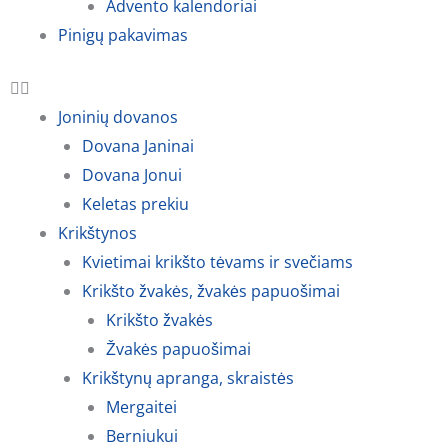
Advento kalendoriai
Pinigų pakavimas
Joninių dovanos
Dovana Janinai
Dovana Jonui
Keletas prekiu
Krikštynos
Kvietimai krikšto tėvams ir svečiams
Krikšto žvakės, žvakės papuošimai
Krikšto žvakės
Žvakės papuošimai
Krikštynų apranga, skraistės
Mergaitei
Berniukui