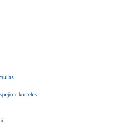
 muilas
 spėjimo kortelės
ai