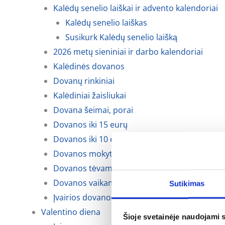
Kalėdų senelio laiškai ir advento kalendoriai
Kalėdų senelio laiškas
Susikurk Kalėdų senelio laišką
2026 metų sieniniai ir darbo kalendoriai
Kalėdinės dovanos
Dovanų rinkiniai
Kalėdiniai žaisliukai
Dovana šeimai, porai
Dovanos iki 15 eurų
Dovanos iki 10 eurų
Dovanos mokytojoms, auklėtojoms
Dovanos tėvams, krikšto tėvams ir seneliams
Dovanos vaikams
Sutikimas
Įvairios dovanos kalėdoms
Valentino diena
Šioje svetainėje naudojami 