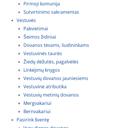
Pirmoji komunija
Sutvirtinimo sakramentas
Vestuvės
Pakvietimai
Šeimos židiniai
Dovanos tėvams, liudininkams
Vestuvinės taurės
Žiedų dėžutės, pagalvėlės
Linkėjimų knygos
Vestuvių dovanos jauniesiems
Vestuvinė atributika
Vestuvių metinių dovanos
Mergvakariui
Bernvakariui
Pasirink šventę