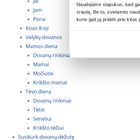
Jai
Naudojame slapukus, kad galė
Jam
srautą. Be to, svetainės nau
Porai
kurie gali ją pridėti prie kit
Kovo 8-oji
Velykų dovanos
Mamos diena
Dovanų rinkiniai
Mamai
Močiutei
Krikšto mamai
Tėvo diena
Dovanų rinkiniai
Tėtei
Seneliui
Krikšto tėčiui
Susikurk dovanų dėžutę