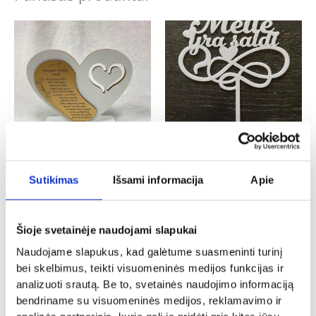
Krikštynos
Vestuvės
Sutikimas
Išsami informacija
Apie
Pastatoma širdelė „Brangus krikšto
Smeigtukas į tortą „Meilė yra saldi”
tėveli”
5.00
€
16.00
€
Šioje svetainėje naudojami slapukai
- PASIRINKITE
Į KREPŠELĮ
VARIANTĄ
Naudojame slapukus, kad galėtume suasmeninti turinį
bei skelbimus, teikti visuomeninės medijos funkcijas ir
analizuoti srautą. Be to, svetainės naudojimo informaciją
bendriname su visuomeninės medijos, reklamavimo ir