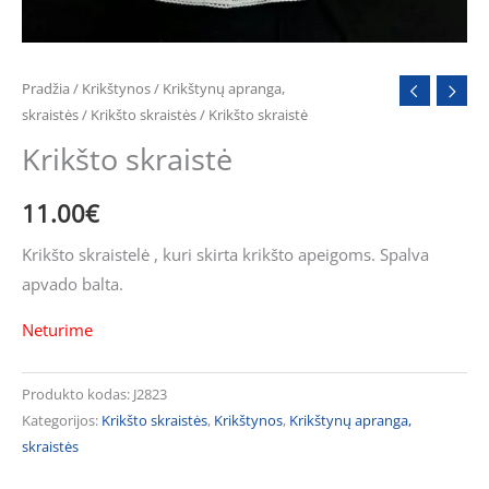
Pradžia
/
Krikštynos
/
Krikštynų apranga,
skraistės
/
Krikšto skraistės
/ Krikšto skraistė
Krikšto skraistė
11.00
€
Krikšto skraistelė , kuri skirta krikšto apeigoms. Spalva
apvado balta.
Neturime
Produkto kodas:
J2823
Kategorijos:
Krikšto skraistės
,
Krikštynos
,
Krikštynų apranga,
skraistės