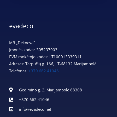
evadeco
MB „Dekoeva“
Įmonės kodas: 305237903
PVM mokėtojo kodas: LT100013339311
Adresas: Tarpučių g. 166, LT-68132 Marijampolė
Telefonas:
+370 662 41046
Gedimino g. 2, Marijampolė 68308
+370 662 41046
info@evadeco.net