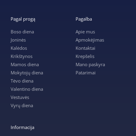
Pagal progą
Pagalba
Boso diena
Apie mus
Joninės
Apmokėjimas
Kalėdos
Kontaktai
Krikštynos
Krepšelis
Mamos diena
Mano paskyra
Mokytojų diena
Patarimai
Tėvo diena
Valentino diena
Vestuvės
Vyrų diena
Informacija