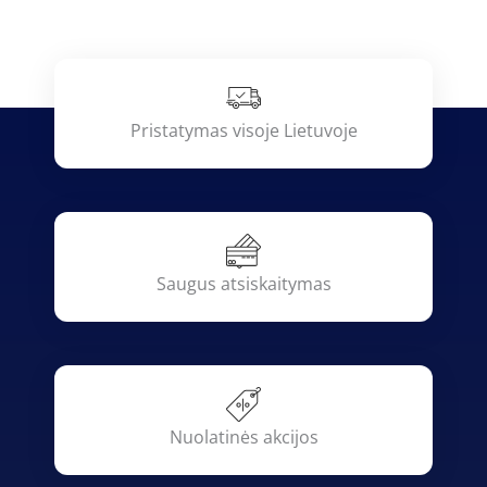
Pristatymas visoje Lietuvoje
Saugus atsiskaitymas
Nuolatinės akcijos