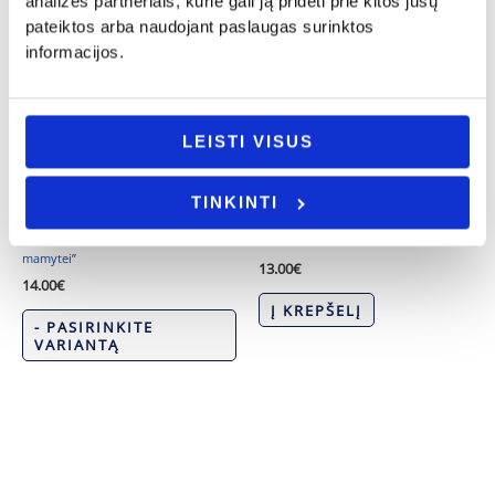
analizės partneriais, kurie gali ją pridėti prie kitos jūsų
pateiktos arba naudojant paslaugas surinktos
informacijos.
LEISTI VISUS
TINKINTI
Krikštynos
Krikštynos
Siuvinėtas rankšluostis „Krikšto
Krikšto skraistė
mamytei”
13.00
€
14.00
€
Į KREPŠELĮ
- PASIRINKITE
VARIANTĄ