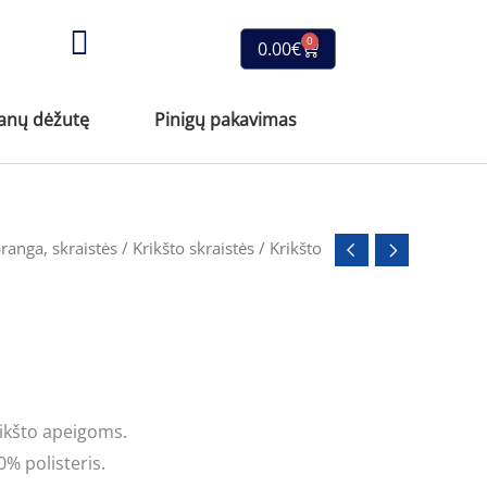
0
Cart
0.00
€
anų dėžutę
Pinigų pakavimas
ranga, skraistės
/
Krikšto skraistės
/ Krikšto
krikšto apeigoms.
0% polisteris.