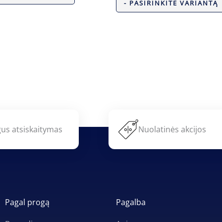
- PASIRINKITE VARIANTĄ
us atsiskaitymas
Nuolatinės akcijos
Pagal progą
Pagalba