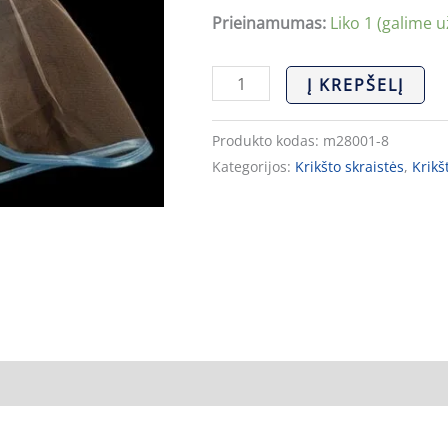
Prieinamumas:
Liko 1 (galime u
Į KREPŠELĮ
Produkto kodas:
m28001-8
Kategorijos:
Krikšto skraistės
,
Krikš