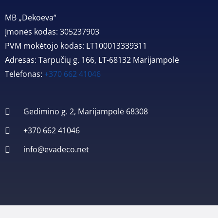
MB „Dekoeva“
Įmonės kodas: 305237903
PVM mokėtojo kodas: LT100013339311
Adresas: Tarpučių g. 166, LT-68132 Marijampolė
Telefonas:
+370 662 41046
Gedimino g. 2, Marijampolė 68308
+370 662 41046
info@evadeco.net