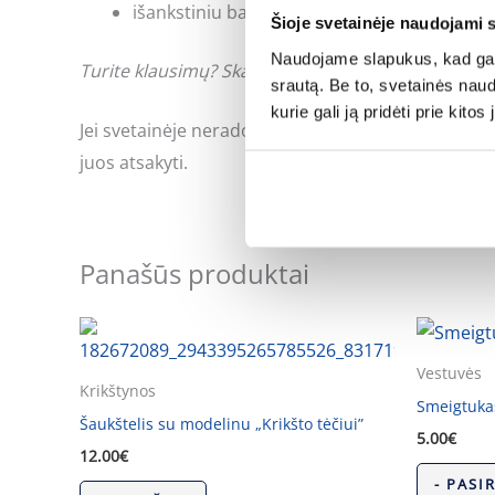
išankstiniu bankiniu pavedimu;
Šioje svetainėje naudojami 
Naudojame slapukus, kad galė
Turite klausimų? Skambinkite: +370 662 41046 arb
srautą. Be to, svetainės nau
kurie gali ją pridėti prie kit
Jei svetainėje neradote Jus dominančios informac
juos atsakyti.
Panašūs produktai
Vestuvės
Krikštynos
Smeigtukas
Šaukštelis su modelinu „Krikšto tėčiui”
5.00
€
12.00
€
- PASI