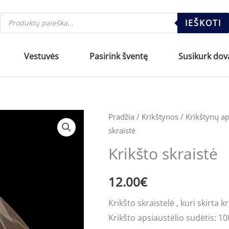
Products
IEŠKOTI
search
Vestuvės
Pasirink šventę
Susikurk dov
produkto
Pradžia
/
Krikštynos
/
Krikštynų ap
skraistė
kiekis:
Krikšto
Krikšto skraistė
skraistė
12.00
€
Krikšto skraistelė , kuri skirta 
Krikšto apsiaustėlio sudėtis: 10