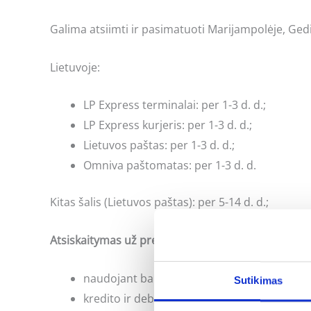
Galima atsiimti ir pasimatuoti Marijampolėje, Gedi
Lietuvoje:
LP Express terminalai: per 1-3 d. d.;
LP Express kurjeris: per 1-3 d. d.;
Lietuvos paštas: per 1-3 d. d.;
Omniva paštomatas: per 1-3 d. d.
Kitas šalis (Lietuvos paštas): per 5-14 d. d.;
Atsiskaitymas už prekes:
naudojant banko internetinės bankininkyst
Sutikimas
kredito ir debeto kortele;