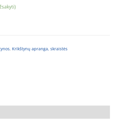
žsakyti)
tynos
,
Krikštynų apranga, skraistės