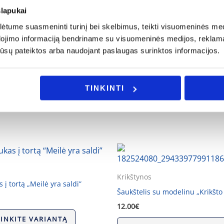
slapukai
tume suasmeninti turinį bei skelbimus, teikti visuomeninės medij
a rašykite: info@evadeco.net
dojimo informaciją bendriname su visuomeninės medijos, reklamav
os jūsų pateiktos arba naudojant paslaugas surinktos informacijos.
ijos ar Jus domina individualus užsakymas, galite mums užd
TINKINTI
Krikštynos
 į tortą „Meilė yra saldi”
Šaukštelis su modelinu „Krikšto 
12.00
€
RINKITE VARIANTĄ