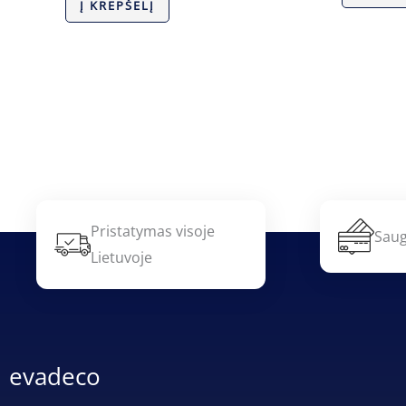
Į KREPŠELĮ
Pristatymas visoje
Saug
Lietuvoje
evadeco