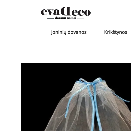
Pereiti
prie
turinio
Joninių dovanos
Krikštynos