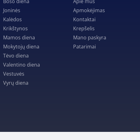
Boso diena
Apie mus
Joninės
Apmokėjimas
Kalėdos
Kontaktai
Krikštynos
Krepšelis
Mamos diena
Mano paskyra
Mokytojų diena
Patarimai
Tėvo diena
Valentino diena
Vestuvės
Vyrų diena