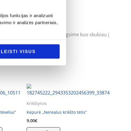
os funkcijas ir analizuoti
imo ir analizės partneriais,
uoti klausimus ir mes pasistengsime kuo skubiau į
LEISTI VISUS
Krikštynos
tėveliui”
Kepurė „Nerealus krikšto tėtis”
9.00
€