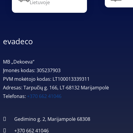
Lietuvoje
evadeco
MB „Dekoeva“
Įmonės kodas: 305237903
PVM mokėtojo kodas: LT100013339311
Adresas: Tarpučių g. 166, LT-68132 Marijampolė
Telefonas:
+370 662 41046
Gedimino g. 2, Marijampolė 68308
+370 662 41046