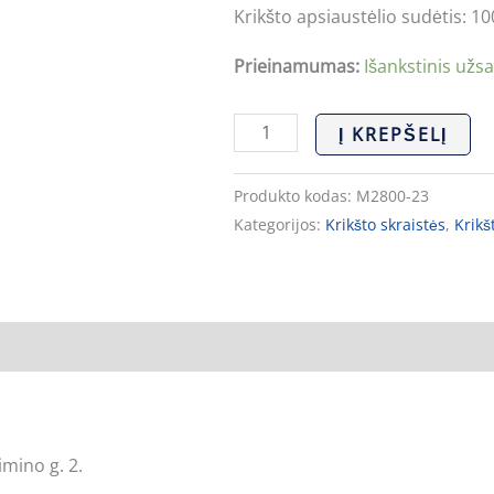
Krikšto apsiaustėlio sudėtis: 1
Prieinamumas:
Išankstinis užs
Į KREPŠELĮ
Produkto kodas:
M2800-23
Kategorijos:
Krikšto skraistės
,
Krikš
mino g. 2.