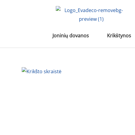
Pereiti
prie
turinio
Joninių dovanos
Krikštynos