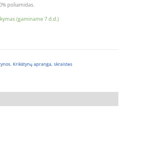
00% poliamidas.
akymas (gaminame 7 d.d.)
tynos
,
Krikštynų apranga, skraistės