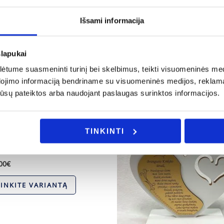
Išsami informacija
ijos ar Jus domina individualus užsakymas, galite mums užd
slapukai
tume suasmeninti turinį bei skelbimus, teikti visuomeninės medij
dojimo informaciją bendriname su visuomeninės medijos, reklamav
os jūsų pateiktos arba naudojant paslaugas surinktos informacijos.
ginal
Current
-41%
ce
price
:
is:
TINKINTI
00€.
19.00€.
elė su rankine
00
€
RINKITE VARIANTĄ