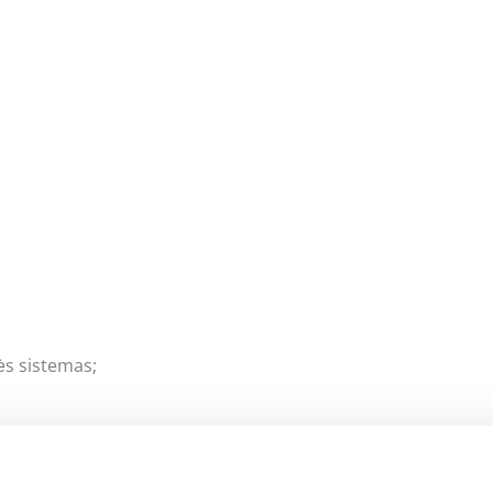
ės sistemas;
a rašykite: info@evadeco.net