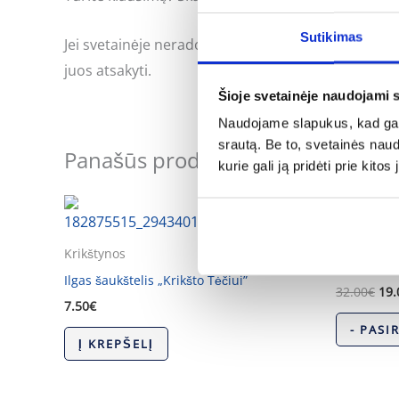
Sutikimas
Jei svetainėje neradote Jus dominančios informac
juos atsakyti.
Šioje svetainėje naudojami 
Naudojame slapukus, kad galė
srautą. Be to, svetainės nau
Panašūs produktai
kurie gali ją pridėti prie kit
Ori
pri
was
Krikštynos
32.
Krikštynos
Balta sukn
Ilgas šaukštelis „Krikšto Tėčiui”
32.00
€
19.
7.50
€
- PASI
Į KREPŠELĮ