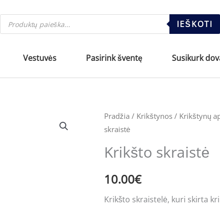
Products
IEŠKOTI
search
Vestuvės
Pasirink šventę
Susikurk do
produkto
Pradžia
/
Krikštynos
/
Krikštynų ap
skraistė
kiekis:
Krikšto
Krikšto skraistė
skraistė
10.00
€
Krikšto skraistelė, kuri skirta k