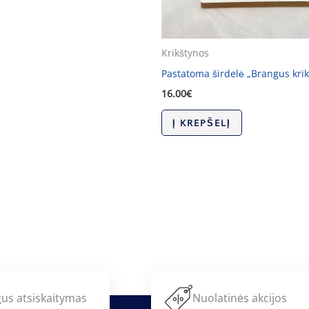
Krikštynos
Pastatoma širdelė „Brangus krikš
16.00
€
Į KREPŠELĮ
us atsiskaitymas
Nuolatinės akcijos