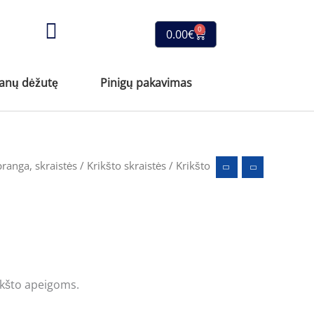
0
Cart
0.00
€
vanų dėžutę
Pinigų pakavimas
ranga, skraistės
/
Krikšto skraistės
/ Krikšto
rikšto apeigoms.