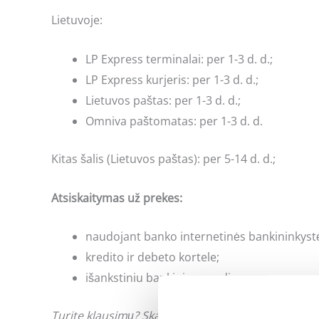
Lietuvoje:
LP Express terminalai: per 1-3 d. d.;
LP Express kurjeris: per 1-3 d. d.;
Lietuvos paštas: per 1-3 d. d.;
Omniva paštomatas: per 1-3 d. d.
Kitas šalis (Lietuvos paštas): per 5-14 d. d.;
Atsiskaitymas už prekes:
naudojant banko internetinės bankininkyst
kredito ir debeto kortele;
išankstiniu bankiniu pavedimu;
Turite klausimų? Skambinkite: +370 662 41046 arb