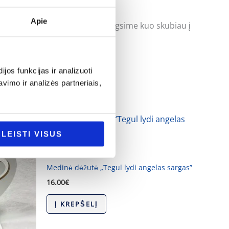
Apie
uoti klausimus ir mes pasistengsime kuo skubiau į
os funkcijas ir analizuoti
imo ir analizės partneriais,
LEISTI VISUS
Krikštynos
Medinė dėžutė „Tegul lydi angelas sargas”
16.00
€
Į KREPŠELĮ