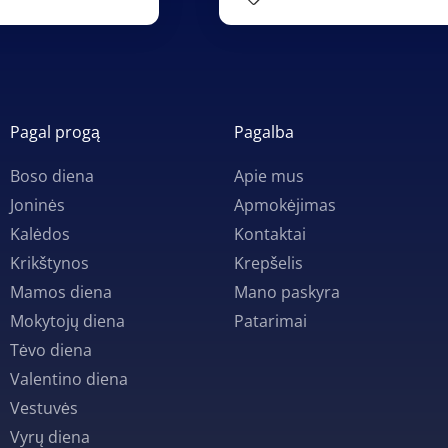
Pagal progą
Pagalba
Boso diena
Apie mus
Joninės
Apmokėjimas
Kalėdos
Kontaktai
Krikštynos
Krepšelis
Mamos diena
Mano paskyra
Mokytojų diena
Patarimai
Tėvo diena
Valentino diena
Vestuvės
Vyrų diena